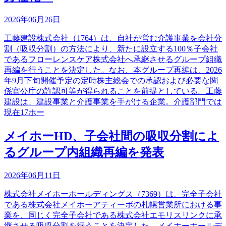
2026年06月26日
工藤建設株式会社（1764）は、自社が営む介護事業を会社分
割（吸収分割）の方法により、新たに設立する100％子会社
であるフローレンスケア株式会社へ承継させるグループ組織
再編を行うことを決定した。なお、本グループ再編は、2026
年9月下旬開催予定の定時株主総会での承認および必要な関
係官公庁の許認可等が得られることを前提としている。工藤
建設は、建設事業と介護事業を手がける企業。介護部門では
現在17ホー
メイホーHD、子会社間の吸収分割によ
るグループ内組織再編を発表
2026年06月11日
株式会社メイホーホールディングス（7369）は、完全子会社
である株式会社メイホーアティーボの札幌営業所における事
業を、同じく完全子会社である株式会社エモリスリンクに承
継させる吸収分割を行うことを決定した。メイホーホールデ