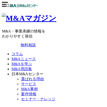
M&A・事業承継の情報を
わかりやすく発信
無料相談
コラム
M&Aニュース
M&Aを学ぶ
M&A用語集
日本M&Aセンター
選ばれる理由
サービス
M&A事例
案件情報
セミナー・ナレッジ