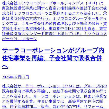
株式会社ミツウロコグループホールディングス（8131）は、
商業施設運営事業に関する資産と権利義務を連結子会社の株
式会社ミツウロコスポーツに承継させることを決定した。承
継は吸収分割の方式で行う。ミツウロコグループホールディ
ングスは、グループ会社の経営管理および不動産の保有・賃
貸等を手がける持株会社。東京都中央区に本社を置き、東京
証券取引所スタンダード市場に上場している。ミツウロコス
ポーツは、スポーツ
サーラコーポレーションがグループ内
住宅事業を再編、子会社間で吸収合併
へ
2026年07月07日
株式会社サーラコーポレーション（2734）は、グループ内の
既存住宅向け事業を再編し、連結子会社間で吸収合併を行う
ことを決定した。サーラコーポレーションは、住まい事業な
どを展開する企業。住まい事業では、新築戸建て住宅の販
売、住宅部資材加工・販売、既存住宅の営繕、リフォーム、