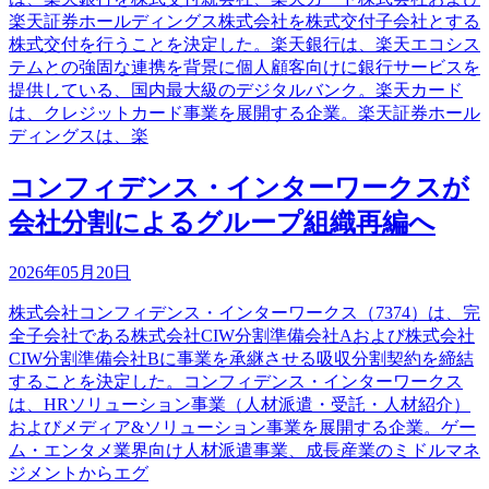
楽天証券ホールディングス株式会社を株式交付子会社とする
株式交付を行うことを決定した。楽天銀行は、楽天エコシス
テムとの強固な連携を背景に個人顧客向けに銀行サービスを
提供している、国内最大級のデジタルバンク。楽天カード
は、クレジットカード事業を展開する企業。楽天証券ホール
ディングスは、楽
コンフィデンス・インターワークスが
会社分割によるグループ組織再編へ
2026年05月20日
株式会社コンフィデンス・インターワークス（7374）は、完
全子会社である株式会社CIW分割準備会社Aおよび株式会社
CIW分割準備会社Bに事業を承継させる吸収分割契約を締結
することを決定した。コンフィデンス・インターワークス
は、HRソリューション事業（人材派遣・受託・人材紹介）
およびメディア&ソリューション事業を展開する企業。ゲー
ム・エンタメ業界向け人材派遣事業、成長産業のミドルマネ
ジメントからエグ