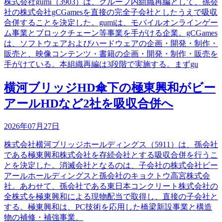
株式会社gumi（3903）は、グループ内組織再編として、孫会
社の株式会社gCGamesを直接の完全子会社としたうえで吸収
合併することを決定した。gumiは、モバイルオンラインゲー
ム事業とブロックチェーン等事業を手がける企業。gCGames
は、ソフトウェアおよびハードウェアの企画・開発・制作・
販売と、映像コンテンツ・書籍の企画・開発・制作・販売を
手がけている。本組織再編は3段階で実施する。まずgu
横河ブリッジHD傘下の極東興和がビー
アールHDなど2社を吸収合併へ
2026年07月27日
株式会社横河ブリッジホールディングス（5911）は、孫会社
である極東興和株式会社を存続会社とする吸収合併を行うこ
とを決定した。消滅会社となるのは、子会社の株式会社ビー
アールホールディングスと孫会社のキョクトウ高宮株式会
社。あわせて、孫会社である東日本コンクリート株式会社の
全株式を極東興和による現物配当で取得し、直接の子会社と
する。極東興和は、PC技術を応用した橋梁新設事業と構造
物の補修・補強事業、