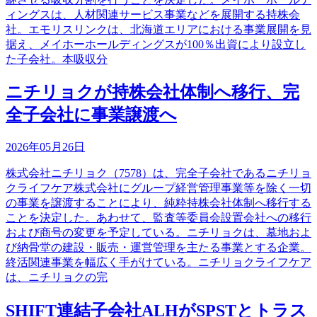
ィングスは、人材関連サービス事業などを展開する持株会
社。エモリスリンクは、北海道エリアにおける事業展開を見
据え、メイホーホールディングスが100％出資により設立し
た子会社。本吸収分
ニチリョクが持株会社体制へ移行、完
全子会社に事業譲渡へ
2026年05月26日
株式会社ニチリョク（7578）は、完全子会社であるニチリョ
クライフケア株式会社にグループ経営管理事業等を除く一切
の事業を譲渡することにより、純粋持株会社体制へ移行する
ことを決定した。あわせて、監査等委員会設置会社への移行
および商号の変更を予定している。ニチリョクは、墓地およ
び納骨堂の建設・販売・運営管理を主たる事業とする企業。
終活関連事業を幅広く手がけている。ニチリョクライフケア
は、ニチリョクの完
SHIFT連結子会社ALHがSPSTとトラス