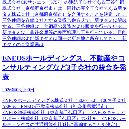
株式会社CKサンエツ（5757）の連結子会社である三谷伸銅
株式会社（京都府京都市）は、同社の完全子会社である新キ
タミ株式会社（京都府京都市）を合併することを決定した。
三谷伸銅を存続会社とする吸収合併方式で、新キタミは解散
する。三谷伸銅は、伸銅品の製造および販売を行っている。
新キタミは、非鉄金属等の表面処理加工を行っている。目的
三谷伸銅および新キタミは同一の所在地に所在しており、新
キタミの全従業員は
ENEOSホールディングス、不動産やコ
ンサルティングなど3子会社の統合を発
表
2026年03月09日
ENEOSホールディングス株式会社（5020）は、100％子会社
である、ENEOS不動産株式会社（神奈川県横浜市）、
ENEOS総研株式会社（東京都千代田区）、ENEOSキャリア
サポート株式会社（東京都千代田区）の3社を、ENEOSホー
ルディングスの共通機能会社1社に再編することを決定し