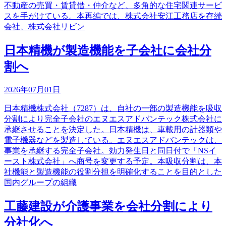
不動産の売買・賃貸借・仲介など、多角的な住宅関連サービ
スを手がけている。本再編では、株式会社安江工務店を存続
会社、株式会社リビン
日本精機が製造機能を子会社に会社分
割へ
2026年07月01日
日本精機株式会社（7287）は、自社の一部の製造機能を吸収
分割により完全子会社のエヌエスアドバンテック株式会社に
承継させることを決定した。日本精機は、車載用の計器類や
電子機器などを製造している。エヌエスアドバンテックは、
事業を承継する完全子会社。効力発生日と同日付で「NSイ
ースト株式会社」へ商号を変更する予定。本吸収分割は、本
社機能と製造機能の役割分担を明確化することを目的とした
国内グループの組織
工藤建設が介護事業を会社分割により
分社化へ