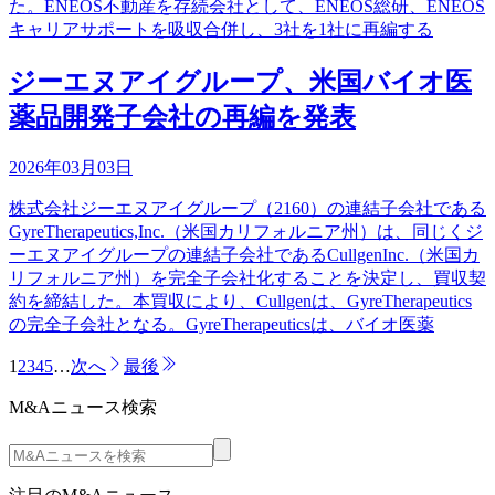
た。ENEOS不動産を存続会社として、ENEOS総研、ENEOS
キャリアサポートを吸収合併し、3社を1社に再編する
ジーエヌアイグループ、米国バイオ医
薬品開発子会社の再編を発表
2026年03月03日
株式会社ジーエヌアイグループ（2160）の連結子会社である
GyreTherapeutics,Inc.（米国カリフォルニア州）は、同じくジ
ーエヌアイグループの連結子会社であるCullgenInc.（米国カ
リフォルニア州）を完全子会社化することを決定し、買収契
約を締結した。本買収により、Cullgenは、GyreTherapeutics
の完全子会社となる。GyreTherapeuticsは、バイオ医薬
1
2
3
4
5
…
次へ
最後
M&Aニュース検索