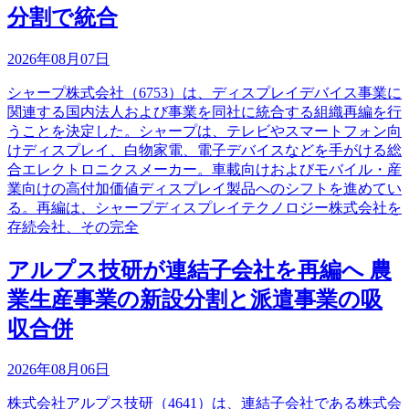
分割で統合
2026年08月07日
シャープ株式会社（6753）は、ディスプレイデバイス事業に
関連する国内法人および事業を同社に統合する組織再編を行
うことを決定した。シャープは、テレビやスマートフォン向
けディスプレイ、白物家電、電子デバイスなどを手がける総
合エレクトロニクスメーカー。車載向けおよびモバイル・産
業向けの高付加価値ディスプレイ製品へのシフトを進めてい
る。再編は、シャープディスプレイテクノロジー株式会社を
存続会社、その完全
アルプス技研が連結子会社を再編へ 農
業生産事業の新設分割と派遣事業の吸
収合併
2026年08月06日
株式会社アルプス技研（4641）は、連結子会社である株式会