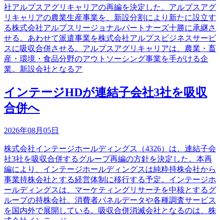
社アルプスアグリキャリアの再編を決定した。アルプスアグ
リキャリアの農業生産事業を、新設分割により新たに設立す
る株式会社アルプスリージョナルパートナーズ十勝に承継さ
せる。あわせて派遣事業を株式会社アルプスビジネスサービ
スに吸収合併させる。アルプスアグリキャリアは、農業・畜
産・環境・食品分野のアウトソーシング事業を手がける企
業。新設会社となるア
インテージHDが連結子会社3社を吸収
合併へ
2026年08月05日
株式会社インテージホールディングス（4326）は、連結子会
社3社を吸収合併するグループ再編の方針を決定した。本再
編により、インテージホールディングスは純粋持株会社から
事業持株会社とする経営体制に移行する予定。インテージホ
ールディングスは、マーケティングリサーチを中核とするグ
ループの持株会社。消費者パネルデータや各種調査サービス
を国内外で展開している。吸収合併消滅会社となるのは、株