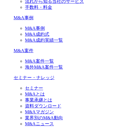
流れから知る当社のサービス
手数料・料金
M&A事例
M&A事例
M&A成約式
M&A成約実績一覧
M&A案件
M&A案件一覧
海外M&A案件一覧
セミナー・ナレッジ
セミナー
M&Aとは
事業承継とは
資料ダウンロード
M&Aマガジン
業界別のM&A動向
M&Aニュース