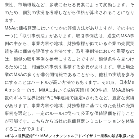
来性、市場環境など、多岐にわたる要素によって変動します。そ
のため、個別の状況を考慮しながら価格が算出されることになり
ます。
M&Aの価格算定にはいくつかの評価方法がありますが、その中の
一つに「取引事例法」があります。取引事例法は、過去のM&A事
例の中から、事業内容や地域、財務指標が似ている企業の売買実
績を基に価値を評価する方法です。取引事例法において重要なの
は、類似の取引事例を参考にすることですが、類似条件を見つけ
るためには、相当数の事例を蓄積する必要があります。非上場企
業のM&Aの多くが非公開情報であることから、他社の実績を参考
にすることはハードルが高い方法でもあります。その点、日本M&
Aセンターでは、M&Aにおいて成約実績10,000件超、M&A成約件
数のギネス世界記録™に5年連続で認定※されるなど、豊富な実績
があります。事業内容や地域、財務指標に基づく似た会社の売買
事例を選定し、一定のルールに従って公正な価値評価を行うこと
が可能です。こちらから当社の株価算定シミュレーションを体験
することができます。
※ギネス世界記録™：M&Aフィナンシャルアドバイザリー業務の最多取扱い企