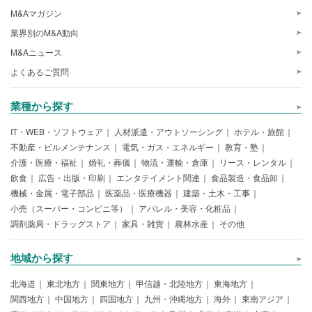
M&Aマガジン
業界別のM&A動向
M&Aニュース
よくあるご質問
業種から探す
IT・WEB・ソフトウェア
人材派遣・アウトソーシング
ホテル・旅館
不動産・ビルメンテナンス
電気・ガス・エネルギー
教育・塾
介護・医療・福祉
婚礼・葬儀
物流・運輸・倉庫
リース・レンタル
飲食
広告・出版・印刷
エンタテイメント関連
食品製造・食品卸
機械・金属・電子部品
医薬品・医療機器
建築・土木・工事
小売（スーパー・コンビニ等）
アパレル・美容・化粧品
調剤薬局・ドラッグストア
家具・雑貨
農林水産
その他
地域から探す
北海道
東北地方
関東地方
甲信越・北陸地方
東海地方
関西地方
中国地方
四国地方
九州・沖縄地方
海外
東南アジア