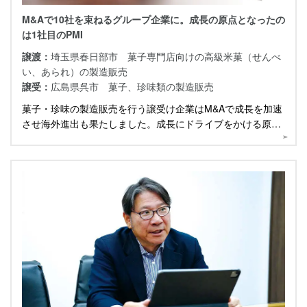
M&Aで10社を束ねるグループ企業に。成長の原点となったの
は1社目のPMI
譲渡：
埼玉県春日部市 菓子専門店向けの高級米菓（せんべ
い、あられ）の製造販売
譲受：
広島県呉市 菓子、珍味類の製造販売
菓子・珍味の製造販売を行う譲受け企業はM&Aで成長を加速
させ海外進出も果たしました。成長にドライブをかける原点
となった1社目のPMI成功について伺いました。