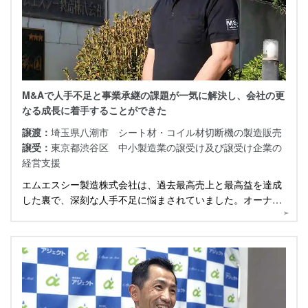
M&Aで人手不足と事業承継の課題が一気に解決し、会社の更
なる成長に着手することができた
譲渡：
埼玉県八潮市 シート材・コイル材切断機の製造販売
譲受：
東京都渋谷区 中小製造業の譲受け及び譲受け企業の
経営支援
エムエスシー製造株式会社は、過去最高売上と最高益を達成
した裏で、深刻な人手不足に悩まされていました。オーナー
が考え抜き、導き出した答えはM&Aでした。