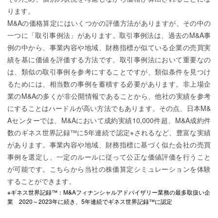
ります。
M&Aの価格算定にはいくつかの評価方法がありますが、その中の
一つに「取引事例法」があります。取引事例法は、過去のM&A事
例の中から、事業内容や地域、財務指標が似ている企業の売買実
績を基に価値を評価する方法です。取引事例法において重要なの
は、類似の取引事例を参考にすることですが、類似条件を見つけ
るためには、相当数の事例を蓄積する必要があります。非上場企
業のM&Aの多くが非公開情報であることから、他社の実績を参考
にすることはハードルが高い方法でもあります。その点、日本M&
Aセンターでは、M&Aにおいて成約実績10,000件超、M&A成約件
数のギネス世界記録™に5年連続で認定※されるなど、豊富な実績
があります。事業内容や地域、財務指標に基づく似た会社の売買
事例を選定し、一定のルールに従って公正な価値評価を行うこと
が可能です。こちらから当社の株価算定シミュレーションを体験
することができます。
※ギネス世界記録™：M&Aフィナンシャルアドバイザリー業務の最多取扱い企
業 2020～2023年に続き、5年連続でギネス世界記録™に認定