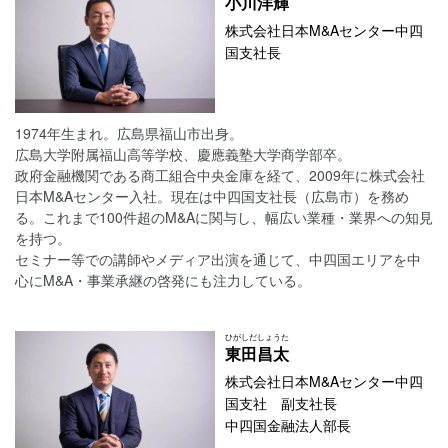
小川
洋輝
株式会社日本M&Aセンター中四
国支社長
1974年生まれ。広島県福山市出身。
広島大学附属福山高等学校、慶應義塾大学商学部卒。
政府金融機関である商工組合中央金庫を経て、2009年に株式会社
日本M&Aセンター入社。現在は中四国支社長（広島市）を務め
る。これまで100件超のM&Aに関与し、幅広い業種・業界への知見
を持つ。
セミナー等での講師やメディア出演を通じて、中四国エリアを中
心にM&A・事業承継の啓発にも注力している。
ひがしだ
しょうた
東田
昌太
株式会社日本M&Aセンター中四
国支社 副支社長
中四国金融法人部長