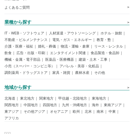
よくあるご質問
業種から探す
IT・WEB・ソフトウェア
人材派遣・アウトソーシング
ホテル・旅館
不動産・ビルメンテナンス
電気・ガス・エネルギー
教育・塾
介護・医療・福祉
婚礼・葬儀
物流・運輸・倉庫
リース・レンタル
飲食
広告・出版・印刷
エンタテイメント関連
食品製造・食品卸
機械・金属・電子部品
医薬品・医療機器
建築・土木・工事
小売（スーパー・コンビニ等）
アパレル・美容・化粧品
調剤薬局・ドラッグストア
家具・雑貨
農林水産
その他
地域から探す
北海道
東北地方
関東地方
甲信越・北陸地方
東海地方
関西地方
中国地方
四国地方
九州・沖縄地方
海外
東南アジア
東アジア
その他アジア
オセアニア
欧州
北米
南米
中東
アフリカ