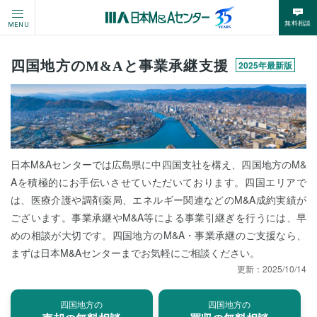
無料相談
MENU
四国地方のM&Aと事業承継支援
2025年最新版
日本M&Aセンターでは広島県に中四国支社を構え、四国地方のM&
Aを積極的にお手伝いさせていただいております。四国エリアで
は、医療介護や調剤薬局、エネルギー関連などのM&A成約実績が
ございます。事業承継やM&A等による事業引継ぎを行うには、早
めの相談が大切です。四国地方のM&A・事業承継のご支援なら、
まずは日本M&Aセンターまでお気軽にご相談ください。
更新：
2025/10/14
四国地方の
四国地方の