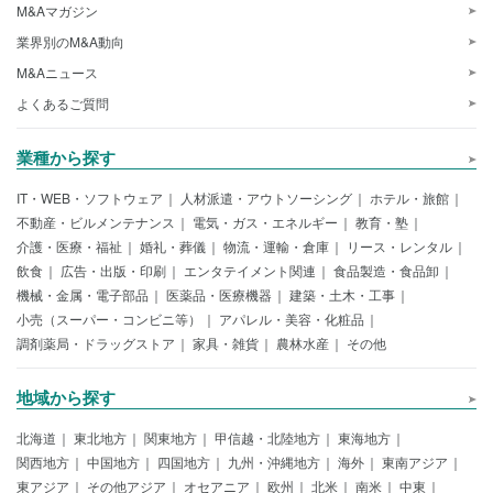
M&Aマガジン
業界別のM&A動向
M&Aニュース
よくあるご質問
業種から探す
IT・WEB・ソフトウェア
人材派遣・アウトソーシング
ホテル・旅館
不動産・ビルメンテナンス
電気・ガス・エネルギー
教育・塾
介護・医療・福祉
婚礼・葬儀
物流・運輸・倉庫
リース・レンタル
飲食
広告・出版・印刷
エンタテイメント関連
食品製造・食品卸
機械・金属・電子部品
医薬品・医療機器
建築・土木・工事
小売（スーパー・コンビニ等）
アパレル・美容・化粧品
調剤薬局・ドラッグストア
家具・雑貨
農林水産
その他
地域から探す
北海道
東北地方
関東地方
甲信越・北陸地方
東海地方
関西地方
中国地方
四国地方
九州・沖縄地方
海外
東南アジア
東アジア
その他アジア
オセアニア
欧州
北米
南米
中東