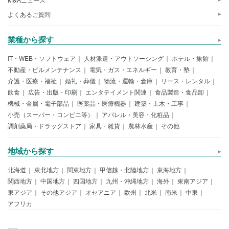
よくあるご質問
業種から探す
IT・WEB・ソフトウェア
人材派遣・アウトソーシング
ホテル・旅館
不動産・ビルメンテナンス
電気・ガス・エネルギー
教育・塾
介護・医療・福祉
婚礼・葬儀
物流・運輸・倉庫
リース・レンタル
飲食
広告・出版・印刷
エンタテイメント関連
食品製造・食品卸
機械・金属・電子部品
医薬品・医療機器
建築・土木・工事
小売（スーパー・コンビニ等）
アパレル・美容・化粧品
調剤薬局・ドラッグストア
家具・雑貨
農林水産
その他
地域から探す
北海道
東北地方
関東地方
甲信越・北陸地方
東海地方
関西地方
中国地方
四国地方
九州・沖縄地方
海外
東南アジア
東アジア
その他アジア
オセアニア
欧州
北米
南米
中東
アフリカ