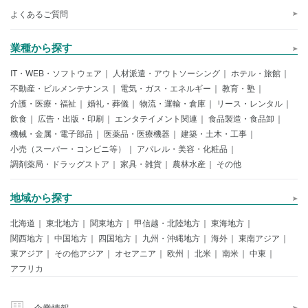
よくあるご質問
業種から探す
IT・WEB・ソフトウェア
人材派遣・アウトソーシング
ホテル・旅館
不動産・ビルメンテナンス
電気・ガス・エネルギー
教育・塾
介護・医療・福祉
婚礼・葬儀
物流・運輸・倉庫
リース・レンタル
飲食
広告・出版・印刷
エンタテイメント関連
食品製造・食品卸
機械・金属・電子部品
医薬品・医療機器
建築・土木・工事
小売（スーパー・コンビニ等）
アパレル・美容・化粧品
調剤薬局・ドラッグストア
家具・雑貨
農林水産
その他
地域から探す
北海道
東北地方
関東地方
甲信越・北陸地方
東海地方
関西地方
中国地方
四国地方
九州・沖縄地方
海外
東南アジア
東アジア
その他アジア
オセアニア
欧州
北米
南米
中東
アフリカ
企業情報