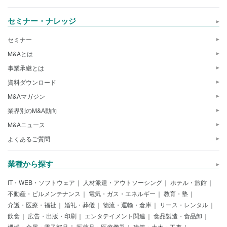
セミナー・ナレッジ
セミナー
M&Aとは
事業承継とは
資料ダウンロード
M&Aマガジン
業界別のM&A動向
M&Aニュース
よくあるご質問
業種から探す
IT・WEB・ソフトウェア
人材派遣・アウトソーシング
ホテル・旅館
不動産・ビルメンテナンス
電気・ガス・エネルギー
教育・塾
介護・医療・福祉
婚礼・葬儀
物流・運輸・倉庫
リース・レンタル
飲食
広告・出版・印刷
エンタテイメント関連
食品製造・食品卸
機械・金属・電子部品
医薬品・医療機器
建築・土木・工事