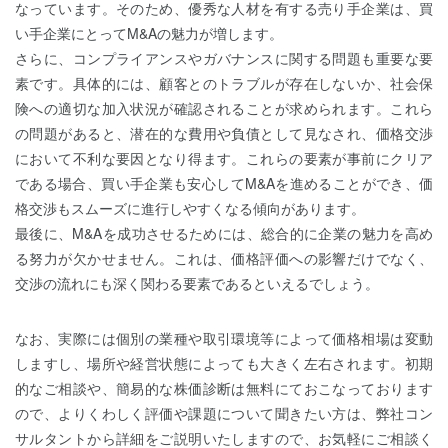
なっています。そのため、優秀な人材を有する売り手企業は、買
い手企業にとってM&Aの魅力が増します。
さらに、コンプライアンスやガバナンスに関する問題も重要な要
素です。具体的には、顧客とのトラブルが存在しないか、社会保
険への適切な加入状況が確認されることが求められます。これら
の問題があると、潜在的な費用や負債として見なされ、価格交渉
において不利な要因となり得ます。これらの要素が事前にクリア
である場合、買い手企業も安心してM&Aを進めることができ、価
格交渉もスムーズに進行しやすくなる傾向があります。
最後に、M&Aを成功させるためには、総合的に企業の魅力を高め
る努力が欠かせません。これは、価格評価への影響だけでなく、
交渉の流れにも深く関わる要素であるといえるでしょう。
なお、実際には個別の業種や取引環境等によって価格相場は変動
しますし、場所や経営状態によっても大きく左右されます。初期
的なご相談や、簡易的な株価診断は無料にておこなっております
ので、よりくわしく評価や課題について聞きたい方は、弊社コン
サルタントから詳細をご説明いたしますので、お気軽にご相談く