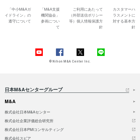
「中小M&Aガ
「M&A支援
ご利用にあたって
カスタマーハ
イドライン」の
機関協会」
（外部送信ポリシー
ラスメントに
遵守について
参画につい
等）
個人情報保護方
対する基本方
て
針
針
© Nihon M&A Center Inc.
日本M&Aセンターグループ
M&A
株式会社日本M&Aセンター
株式会社企業評価総合研究所
株式会社日本PMIコンサルティング
株式会社スピア