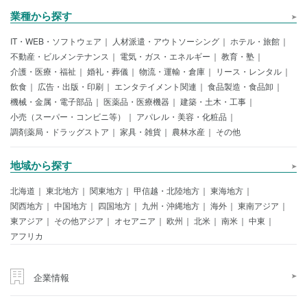
業種から探す
IT・WEB・ソフトウェア
人材派遣・アウトソーシング
ホテル・旅館
不動産・ビルメンテナンス
電気・ガス・エネルギー
教育・塾
介護・医療・福祉
婚礼・葬儀
物流・運輸・倉庫
リース・レンタル
飲食
広告・出版・印刷
エンタテイメント関連
食品製造・食品卸
機械・金属・電子部品
医薬品・医療機器
建築・土木・工事
小売（スーパー・コンビニ等）
アパレル・美容・化粧品
調剤薬局・ドラッグストア
家具・雑貨
農林水産
その他
地域から探す
北海道
東北地方
関東地方
甲信越・北陸地方
東海地方
関西地方
中国地方
四国地方
九州・沖縄地方
海外
東南アジア
東アジア
その他アジア
オセアニア
欧州
北米
南米
中東
アフリカ
企業情報