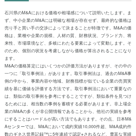
石川県のM&Aにおける価格や相場感について説明いたします。ま
ず、中小企業のM&Aには明確な相場が存在せず、最終的な価格は
売り手と買い手の交渉によって決まることが特徴です。M&Aの価
格は、業種や企業の規模、人材の質、財務状況、ブランド力、将
来性、市場環境など、多岐にわたる要素によって変動します。そ
のため、個別の状況を考慮しながら価格が算出されることになり
ます。
M&Aの価格算定にはいくつかの評価方法がありますが、その中の
一つに「取引事例法」があります。取引事例法は、過去のM&A事
例の中から、事業内容や地域、財務指標が似ている企業の売買実
績を基に価値を評価する方法です。取引事例法において重要なの
は、類似の取引事例を参考にすることですが、類似条件を見つけ
るためには、相当数の事例を蓄積する必要があります。非上場企
業のM&Aの多くが非公開情報であることから、他社の実績を参考
にすることはハードルが高い方法でもあります。その点、日本M&
Aセンターでは、M&Aにおいて成約実績10,000件超、M&A成約件
数のギネス世界記録™に5年連続で認定※されるなど、豊富な実績