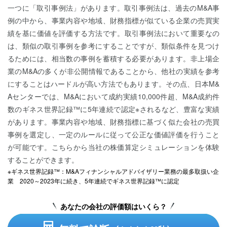
一つに「取引事例法」があります。取引事例法は、過去のM&A事
例の中から、事業内容や地域、財務指標が似ている企業の売買実
績を基に価値を評価する方法です。取引事例法において重要なの
は、類似の取引事例を参考にすることですが、類似条件を見つけ
るためには、相当数の事例を蓄積する必要があります。非上場企
業のM&Aの多くが非公開情報であることから、他社の実績を参考
にすることはハードルが高い方法でもあります。その点、日本M&
Aセンターでは、M&Aにおいて成約実績10,000件超、M&A成約件
数のギネス世界記録™に5年連続で認定※されるなど、豊富な実績
があります。事業内容や地域、財務指標に基づく似た会社の売買
事例を選定し、一定のルールに従って公正な価値評価を行うこと
が可能です。こちらから当社の株価算定シミュレーションを体験
することができます。
※ギネス世界記録™：M&Aフィナンシャルアドバイザリー業務の最多取扱い企
業 2020～2023年に続き、5年連続でギネス世界記録™に認定
あなたの会社の評価額はいくら？