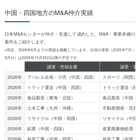
中国・四国地方のM&A仲介実績
日本M&Aセンターが仲介・支援して成約した、M&A・事業承継の
案件をご紹介します。
※現在、2026年6月までの実績を掲載しています。次回の更新（2026年7月～
9月分）は2026年10月30日以降の予定です。
譲渡・売却企業
譲受・買
2026年
アパレル企画・小売（中国・四国）
スポーツ（関西）
2026年
トラック運送（中国・四国）
トラック運送（関
2026年
食品製造（東海・北陸）
食品製造（中国・
2026年
土木工事（九州・沖縄）
不動産開発・売買
2026年
リサイクル（中国・四国）
リサイクル（中国
2026年
鉱業（中国・四国）
産業廃棄物処理（
2026年
外装工事（中国・四国）
外装工事（中国・