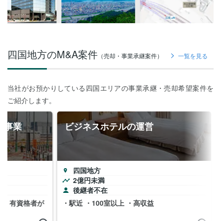
四国地方のM&A案件
（売却・事業承継案件）
一覧を見る
当社がお預かりしている四国エリアの事業承継・売却希望案件を
ご紹介します。
築事業
ビジネスホテルの運営
四国地方
2億円未満
後継者不在
 ・有資格者が
・駅近 ・100室以上 ・高収益