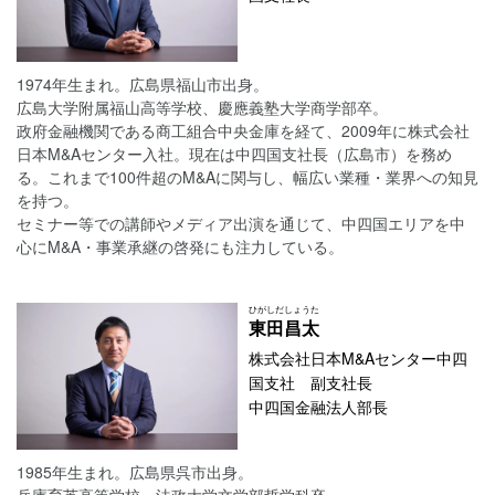
1974年生まれ。広島県福山市出身。
広島大学附属福山高等学校、慶應義塾大学商学部卒。
政府金融機関である商工組合中央金庫を経て、2009年に株式会社
日本M&Aセンター入社。現在は中四国支社長（広島市）を務め
る。これまで100件超のM&Aに関与し、幅広い業種・業界への知見
を持つ。
セミナー等での講師やメディア出演を通じて、中四国エリアを中
心にM&A・事業承継の啓発にも注力している。
ひがしだ
しょうた
東田
昌太
株式会社日本M&Aセンター中四
国支社 副支社長
中四国金融法人部長
1985年生まれ。広島県呉市出身。