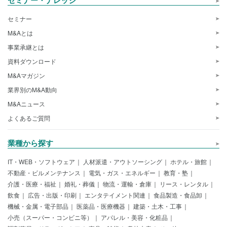
セミナー・ナレッジ
セミナー
M&Aとは
事業承継とは
資料ダウンロード
M&Aマガジン
業界別のM&A動向
M&Aニュース
よくあるご質問
業種から探す
IT・WEB・ソフトウェア
人材派遣・アウトソーシング
ホテル・旅館
不動産・ビルメンテナンス
電気・ガス・エネルギー
教育・塾
介護・医療・福祉
婚礼・葬儀
物流・運輸・倉庫
リース・レンタル
飲食
広告・出版・印刷
エンタテイメント関連
食品製造・食品卸
機械・金属・電子部品
医薬品・医療機器
建築・土木・工事
小売（スーパー・コンビニ等）
アパレル・美容・化粧品