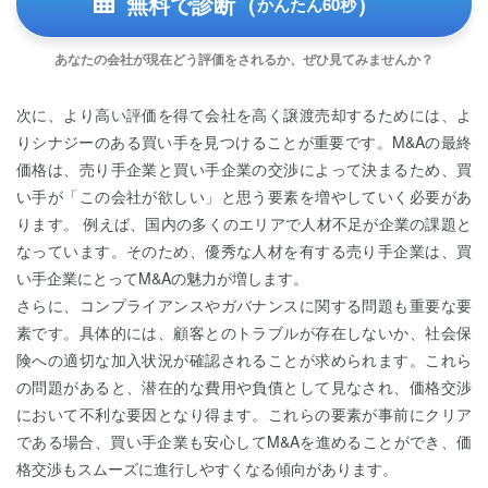
無料で診断（
）
かんたん60秒
あなたの会社が現在どう評価をされるか、ぜひ見てみませんか？
次に、より高い評価を得て会社を高く譲渡売却するためには、よ
りシナジーのある買い手を見つけることが重要です。M&Aの最終
価格は、売り手企業と買い手企業の交渉によって決まるため、買
い手が「この会社が欲しい」と思う要素を増やしていく必要があ
ります。 例えば、国内の多くのエリアで人材不足が企業の課題と
なっています。そのため、優秀な人材を有する売り手企業は、買
い手企業にとってM&Aの魅力が増します。
さらに、コンプライアンスやガバナンスに関する問題も重要な要
素です。具体的には、顧客とのトラブルが存在しないか、社会保
険への適切な加入状況が確認されることが求められます。これら
の問題があると、潜在的な費用や負債として見なされ、価格交渉
において不利な要因となり得ます。これらの要素が事前にクリア
である場合、買い手企業も安心してM&Aを進めることができ、価
格交渉もスムーズに進行しやすくなる傾向があります。