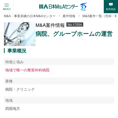
無料相談
MENU
M&A・事業承継の日本M&Aセンター
案件情報
M&A案件一覧（売却・
M&A案件情報
No.17054
病院、グループホームの運営
事業概況
特徴と強み
地域で唯一の整形外科病院
業種
病院・クリニック
地域
四国地方