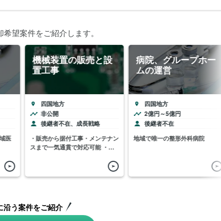
却希望案件をご紹介します。
機械装置の販売と設
病院、グループホー
置工事
ムの運営
四国地方
四国地方
非公開
2億円～5億円
後継者不在、成長戦略
後継者不在
域医
・販売から据付工事・メンテナン
地域で唯一の整形外科病院
スまで一気通貫で対応可能 ・優
良な財務かつ高収益
に沿う案件をご紹介