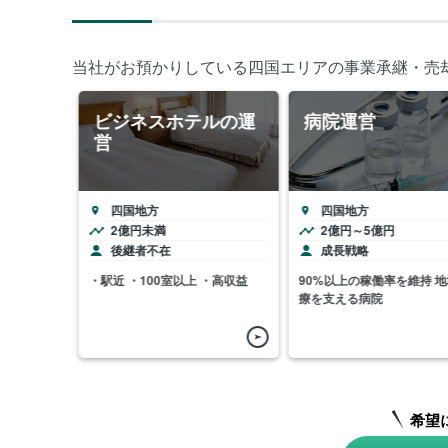
当社がお預かりしている四国エリアの事業承継・売
土木、
ビジネスホテルの運
病院運営
営
四国地方
四国地方
2億円未満
2億円～5億円
長戦略
後継者不在
成長戦略
クを保有
・駅近 ・100室以上 ・高収益
90%以上の稼働率を維持 地
療を支える病院
希望