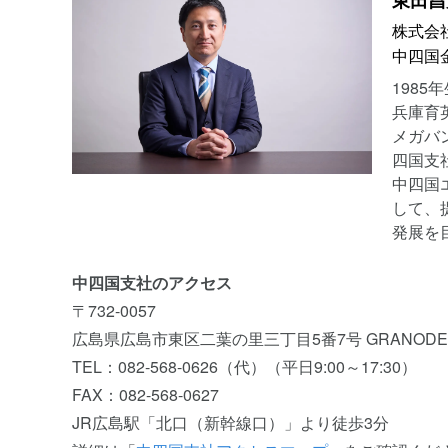
東田
昌
株式会
中四国
198
兵庫育
メガバ
四国支
中四国
して、
発展を
中四国支社のアクセス
〒732-0057
広島県広島市東区二葉の里三丁目5番7号 GRANODE
TEL：082-568-0626（代）（平日9:00～17:30）
FAX：082-568-0627
JR広島駅「北口（新幹線口）」より徒歩3分