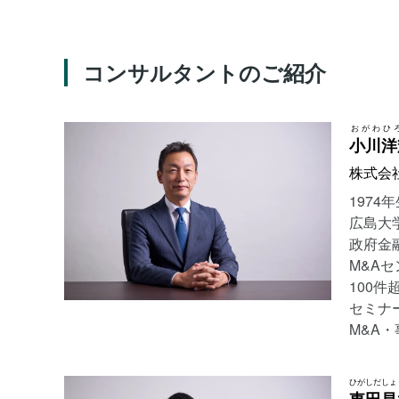
コンサルタントのご紹介
おがわ
ひ
小川
洋
株式会
197
広島大
政府金
M&A
100
セミナ
M&A
ひがしだ
しょ