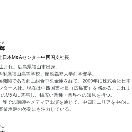
ろき
輝
社日本M&Aセンター中四国支社長
4年生まれ。広島県福山市出身。
学附属福山高等学校、慶應義塾大学商学部卒。
融機関である商工組合中央金庫を経て、2009年に株式会社日本
センター入社。現在は中四国支社長（広島市）を務める。これま
件超のM&Aに関与し、幅広い業種・業界への知見を持つ。
ー等での講師やメディア出演を通じて、中四国エリアを中心に
・事業承継の啓発にも注力している。
うた