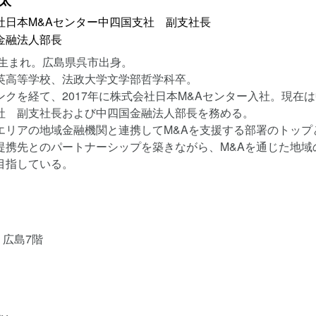
太
社日本M&Aセンター中四国支社 副支社長
金融法人部長
5年生まれ。広島県呉市出身。
英高等学校、法政大学文学部哲学科卒。
ンクを経て、2017年に株式会社日本M&Aセンター入社。現在
社 副支社長および中四国金融法人部長を務める。
エリアの地域金融機関と連携してM&Aを支援する部署のトップ
提携先とのパートナーシップを築きながら、M&Aを通じた地域
目指している。
 広島7階