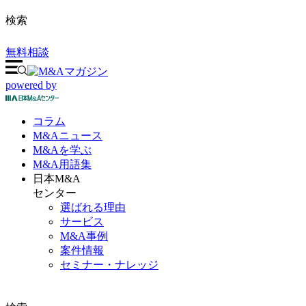
検索
無料相談
powered by
コラム
M&A
ニュース
M&Aを
学ぶ
M&A
用語集
日本M&A
センター
選ばれる理由
サービス
M&A事例
案件情報
セミナー・ナレッジ