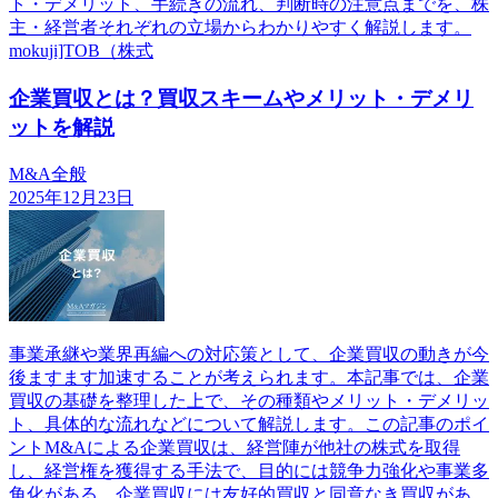
ト・デメリット、手続きの流れ、判断時の注意点までを、株
主・経営者それぞれの立場からわかりやすく解説します。
mokuji]TOB（株式
企業買収とは？買収スキームやメリット・デメリ
ットを解説
M&A全般
2025年12月23日
事業承継や業界再編への対応策として、企業買収の動きが今
後ますます加速することが考えられます。本記事では、企業
買収の基礎を整理した上で、その種類やメリット・デメリッ
ト、具体的な流れなどについて解説します。この記事のポイ
ントM&Aによる企業買収は、経営陣が他社の株式を取得
し、経営権を獲得する手法で、目的には競争力強化や事業多
角化がある。企業買収には友好的買収と同意なき買収があ