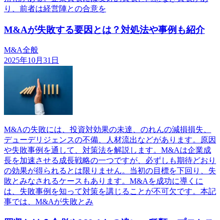
り、前者は経営陣との合意を
M&Aが失敗する要因とは？対処法や事例も紹介
M&A全般
2025年10月31日
M&Aの失敗には、投資対効果の未達、のれんの減損損失、
デューデリジェンスの不備、人材流出などがあります。原因
や失敗事例を通して、対策法を解説します。M&Aは企業成
長を加速させる成長戦略の一つですが、必ずしも期待どおり
の効果が得られるとは限りません。当初の目標を下回り、失
敗とみなされるケースもあります。M&Aを成功に導くに
は、失敗事例を知って対策を講じることが不可欠です。本記
事では、M&Aが失敗とみ