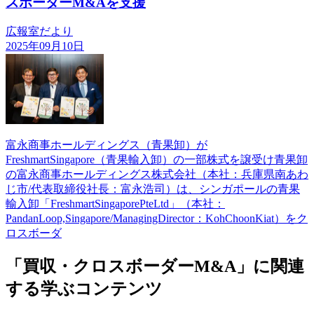
スボーダーM&Aを支援
広報室だより
2025年09月10日
富永商事ホールディングス（青果卸）が
FreshmartSingapore（青果輸入卸）の一部株式を譲受け青果卸
の富永商事ホールディングス株式会社（本社：兵庫県南あわ
じ市/代表取締役社長：富永浩司）は、シンガポールの青果
輸入卸「FreshmartSingaporePteLtd」（本社：
PandanLoop,Singapore/ManagingDirector：KohChoonKiat）をク
ロスボーダ
「買収・クロスボーダーM&A」に関連
する学ぶコンテンツ