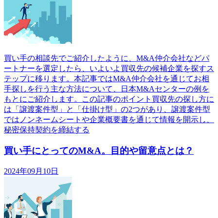
買い手の相談先でご紹介したように、M&A仲介会社などパ
ートナーを選定したら、いよいよ買収先の候補企業を探すス
テップに移ります。本記事ではM&A仲介会社を通じてお相
手探しを行う主な方法について、日本M&Aセンターの例を
もとにご紹介します。この記事のポイント買収先の探し方に
は「譲渡案件型」と「仕掛け型」の2つがあり、譲渡案件型
ではノンネームシートや企業概要書を通じて情報を開示し、
秘密保持契約を締結する
買い手にとってのM&A。目的や留意点とは？
2024年09月10日