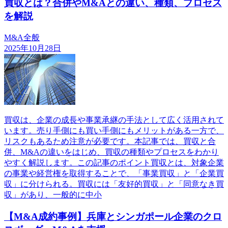
買収とは？合併やM&Aとの違い、種類、プロセス
を解説
M&A全般
2025年10月28日
買収は、企業の成長や事業承継の手法として広く活用されて
います。売り手側にも買い手側にもメリットがある一方で、
リスクもあるため注意が必要です。本記事では、買収と合
併、M&Aの違いをはじめ、買収の種類やプロセスをわかり
やすく解説します。この記事のポイント買収とは、対象企業
の事業や経営権を取得することで、「事業買収」と「企業買
収」に分けられる。買収には「友好的買収」と「同意なき買
収」があり、一般的に中小
【M&A成約事例】兵庫とシンガポール企業のクロ