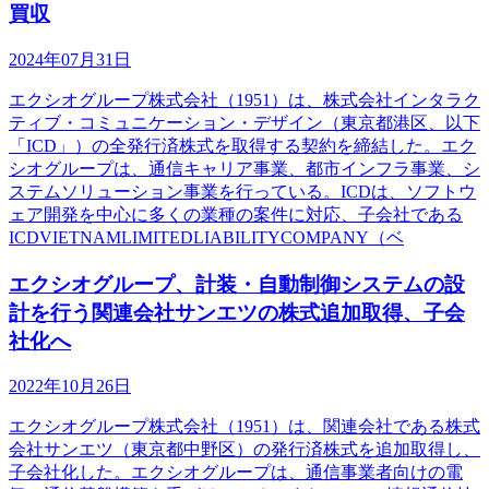
買収
2024年07月31日
エクシオグループ株式会社（1951）は、株式会社インタラク
ティブ・コミュニケーション・デザイン（東京都港区、以下
「ICD」）の全発行済株式を取得する契約を締結した。エク
シオグループは、通信キャリア事業、都市インフラ事業、シ
ステムソリューション事業を行っている。ICDは、ソフトウ
ェア開発を中心に多くの業種の案件に対応、子会社である
ICDVIETNAMLIMITEDLIABILITYCOMPANY（ベ
エクシオグループ、計装・自動制御システムの設
計を行う関連会社サンエツの株式追加取得、子会
社化へ
2022年10月26日
エクシオグループ株式会社（1951）は、関連会社である株式
会社サンエツ（東京都中野区）の発行済株式を追加取得し、
子会社化した。エクシオグループは、通信事業者向けの電