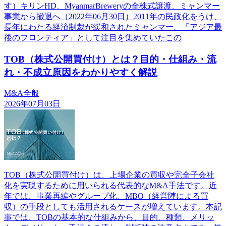
す）キリンHD、MyanmarBreweryの全株式譲渡、ミャンマー
事業から撤退へ（2022年06月30日）2011年の民政化をうけ、
長年にわたる経済制裁が緩和されたミャンマー。「アジア最
後のフロンティア」として注目を集めていたこの
TOB（株式公開買付け）とは？目的・仕組み・流
れ・不成立原因をわかりやすく解説
M&A全般
2026年07月03日
TOB（株式公開買付け）は、上場企業の買収や完全子会社
化を実現するために用いられる代表的なM&A手法です。近
年では、事業再編やグループ化、MBO（経営陣による買
収）の手段としても活用されるケースが増えています。本記
事では、TOBの基本的な仕組みから、目的、種類、メリッ