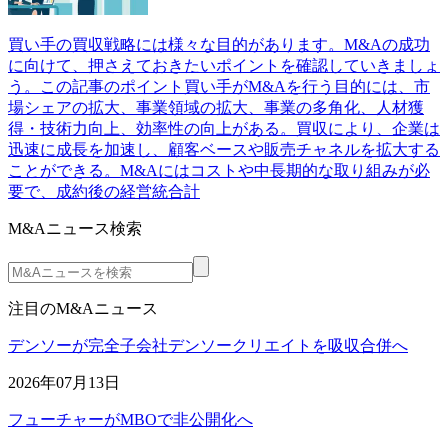
買い手の買収戦略には様々な目的があります。M&Aの成功
に向けて、押さえておきたいポイントを確認していきましょ
う。この記事のポイント買い手がM&Aを行う目的には、市
場シェアの拡大、事業領域の拡大、事業の多角化、人材獲
得・技術力向上、効率性の向上がある。買収により、企業は
迅速に成長を加速し、顧客ベースや販売チャネルを拡大する
ことができる。M&Aにはコストや中長期的な取り組みが必
要で、成約後の経営統合計
M&Aニュース検索
注目のM&Aニュース
デンソーが完全子会社デンソークリエイトを吸収合併へ
2026年07月13日
フューチャーがMBOで非公開化へ