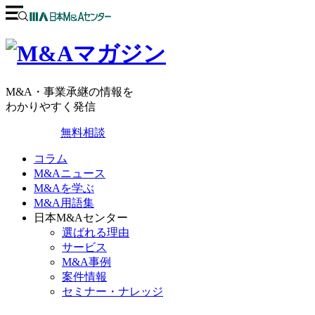
M&A・事業承継の情報を
わかりやすく発信
無料相談
コラム
M&Aニュース
M&Aを学ぶ
M&A用語集
日本M&Aセンター
選ばれる理由
サービス
M&A事例
案件情報
セミナー・ナレッジ