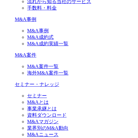
流れから知る当社のサービス
手数料・料金
M&A事例
M&A事例
M&A成約式
M&A成約実績一覧
M&A案件
M&A案件一覧
海外M&A案件一覧
セミナー・ナレッジ
セミナー
M&Aとは
事業承継とは
資料ダウンロード
M&Aマガジン
業界別のM&A動向
M&Aニュース