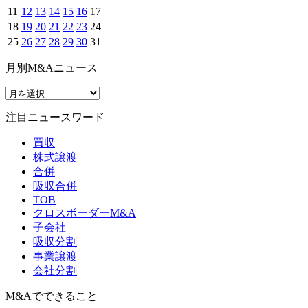
11
12
13
14
15
16
17
18
19
20
21
22
23
24
25
26
27
28
29
30
31
月別M&Aニュース
注目ニュースワード
買収
株式譲渡
合併
吸収合併
TOB
クロスボーダーM&A
子会社
吸収分割
事業譲渡
会社分割
M&Aでできること