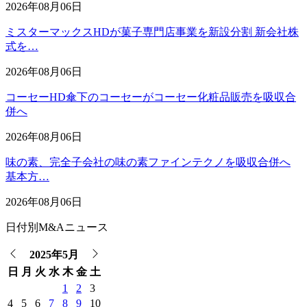
2026年08月06日
ミスターマックスHDが菓子専門店事業を新設分割 新会社株
式を…
2026年08月06日
コーセーHD傘下のコーセーがコーセー化粧品販売を吸収合
併へ
2026年08月06日
味の素、完全子会社の味の素ファインテクノを吸収合併へ
基本方…
2026年08月06日
日付別M&Aニュース
2025年5月
日
月
火
水
木
金
土
1
2
3
4
5
6
7
8
9
10