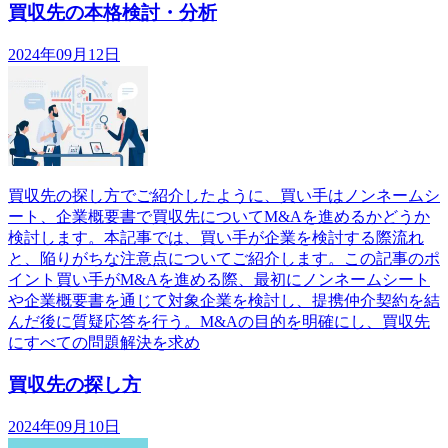
買収先の本格検討・分析
2024年09月12日
買収先の探し方でご紹介したように、買い手はノンネームシ
ート、企業概要書で買収先についてM&Aを進めるかどうか
検討します。本記事では、買い手が企業を検討する際流れ
と、陥りがちな注意点についてご紹介します。この記事のポ
イント買い手がM&Aを進める際、最初にノンネームシート
や企業概要書を通じて対象企業を検討し、提携仲介契約を結
んだ後に質疑応答を行う。M&Aの目的を明確にし、買収先
にすべての問題解決を求め
買収先の探し方
2024年09月10日