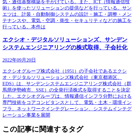
気・通信基盤構築を手がけている。また、ICT（情報通信技
術）を使ったソリューションの提供などを行っている。サン
エツは、計装・自動制御システムの設計・施工・調整・メン
テナンスや、電気・空調・衛生・セキュリティなどの施工を
行っている。本件は
エクシオ・デジタルソリューションズ、サンデン
システムエンジニアリングの株式取得、子会社化
2022年09月20日
エクシオグループ株式会社（1951）の子会社であるエクシ
オ・デジタルソリューションズ株式会社（東京都港区、
EDS）は、サンデンシステムエンジニアリング株式会社（群
馬県伊勢崎市、SSE）の全発行済株式を取得することを決定
した。エクシオグループは、情報通信インフラ分野における
専門技術をコアコンピタンスとして、電気・土木・環境イン
フラ、ネットワークインテグレーション、システムインテグ
レーション事業を展開
この記事に関連するタグ