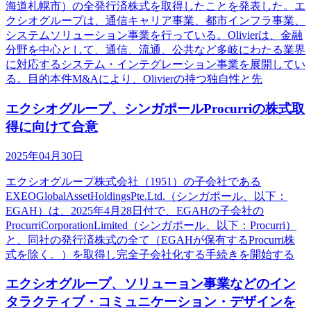
海道札幌市）の全発行済株式を取得したことを発表した。エ
クシオグループは、通信キャリア事業、都市インフラ事業、
システムソリューション事業を行っている。Olivierは、金融
分野を中心として、通信、流通、公共など多岐にわたる業界
に対応するシステム・インテグレーション事業を展開してい
る。目的本件M&Aにより、Olivierの持つ独自性と先
エクシオグループ、シンガポールProcurriの株式取
得に向けて合意
2025年04月30日
エクシオグループ株式会社（1951）の子会社である
EXEOGlobalAssetHoldingsPte.Ltd.（シンガポール、以下：
EGAH）は、2025年4月28日付で、EGAHの子会社の
ProcurriCorporationLimited（シンガポール、以下：Procurri）
と、同社の発行済株式の全て（EGAHが保有するProcurri株
式を除く。）を取得し完全子会社化する手続きを開始する
エクシオグループ、ソリューョン事業などのイン
タラクティブ・コミュニケーション・デザインを