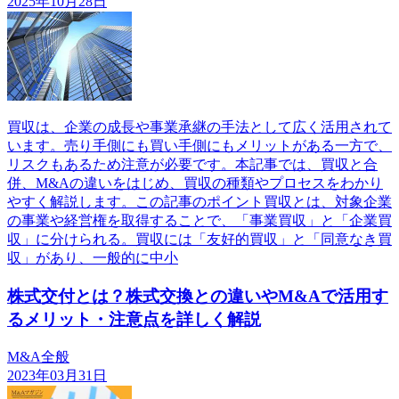
2025年10月28日
買収は、企業の成長や事業承継の手法として広く活用されて
います。売り手側にも買い手側にもメリットがある一方で、
リスクもあるため注意が必要です。本記事では、買収と合
併、M&Aの違いをはじめ、買収の種類やプロセスをわかり
やすく解説します。この記事のポイント買収とは、対象企業
の事業や経営権を取得することで、「事業買収」と「企業買
収」に分けられる。買収には「友好的買収」と「同意なき買
収」があり、一般的に中小
株式交付とは？株式交換との違いやM&Aで活用す
るメリット・注意点を詳しく解説
M&A全般
2023年03月31日