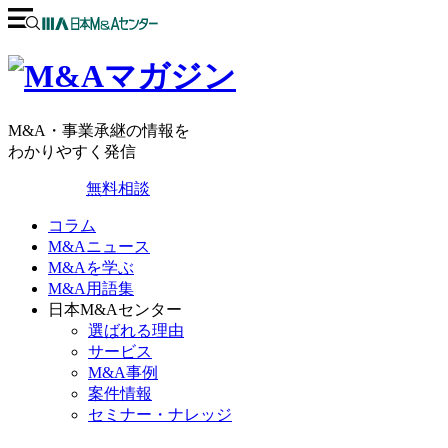
M&A・事業承継の情報を
わかりやすく発信
無料相談
コラム
M&Aニュース
M&Aを学ぶ
M&A用語集
日本M&Aセンター
選ばれる理由
サービス
M&A事例
案件情報
セミナー・ナレッジ