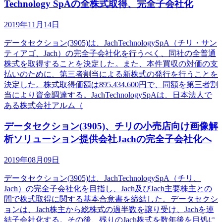
Technology SpAの全株式取得、完全子会社化
2019年11月14日
データセクション(3905)は、JachTechnologySpA（チリ・サン
ティアゴ、Jach）の完全子会社化を行うべく、同社の全普通
株式を取得することを決定した。また、本件買収の対価の支
払いのために、第三者割当による新株式の発行を行うことを
決定した。株式取得価額は895,434,600円で、同額を第三者割
当により資金調達する。JachTechnologySpAは、日本法人で
ある株式会社アルム（
データセクション(3905)、チリの小売店向け画像解
析ソリューション提供会社Jachの完全子会社化へ
2019年08月09日
データセクション(3905)は、JachTechnologySpA（チリ、
Jach）の完全子会社化を目指し、Jach及びJach主要株主との
間で株式取得に関する基本合意書を締結した。データセクシ
ョンは、Jach株主から総株式の過半数を譲り受け、Jachを連
結子会社化する。その後、残りのJach株式を数年後を目処に