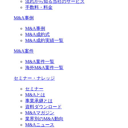
流れから知る当社のサービス
手数料・料金
M&A事例
M&A事例
M&A成約式
M&A成約実績一覧
M&A案件
M&A案件一覧
海外M&A案件一覧
セミナー・ナレッジ
セミナー
M&Aとは
事業承継とは
資料ダウンロード
M&Aマガジン
業界別のM&A動向
M&Aニュース