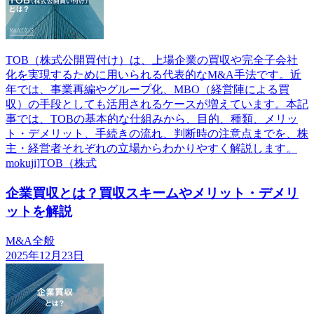
TOB（株式公開買付け）は、上場企業の買収や完全子会社
化を実現するために用いられる代表的なM&A手法です。近
年では、事業再編やグループ化、MBO（経営陣による買
収）の手段としても活用されるケースが増えています。本記
事では、TOBの基本的な仕組みから、目的、種類、メリッ
ト・デメリット、手続きの流れ、判断時の注意点までを、株
主・経営者それぞれの立場からわかりやすく解説します。
mokuji]TOB（株式
企業買収とは？買収スキームやメリット・デメリ
ットを解説
M&A全般
2025年12月23日