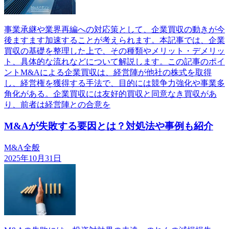
事業承継や業界再編への対応策として、企業買収の動きが今
後ますます加速することが考えられます。本記事では、企業
買収の基礎を整理した上で、その種類やメリット・デメリッ
ト、具体的な流れなどについて解説します。この記事のポイ
ントM&Aによる企業買収は、経営陣が他社の株式を取得
し、経営権を獲得する手法で、目的には競争力強化や事業多
角化がある。企業買収には友好的買収と同意なき買収があ
り、前者は経営陣との合意を
M&Aが失敗する要因とは？対処法や事例も紹介
M&A全般
2025年10月31日