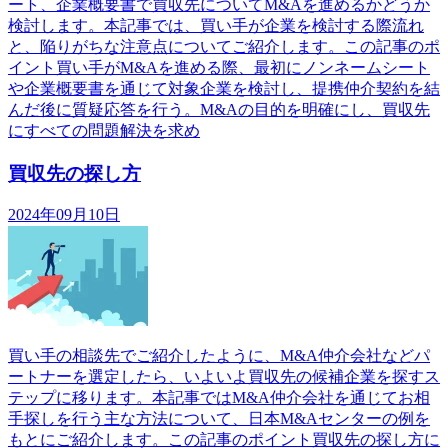
ート、企業概要書で買収先についてM&Aを進めるかどうか
検討します。本記事では、買い手が企業を検討する際流れ
と、陥りがちな注意点についてご紹介します。この記事のポ
イント買い手がM&Aを進める際、最初にノンネームシート
や企業概要書を通じて対象企業を検討し、提携仲介契約を結
んだ後に質疑応答を行う。M&Aの目的を明確にし、買収先
にすべての問題解決を求め
買収先の探し方
2024年09月10日
買い手の相談先でご紹介したように、M&A仲介会社などパ
ートナーを選定したら、いよいよ買収先の候補企業を探すス
テップに移ります。本記事ではM&A仲介会社を通じてお相
手探しを行う主な方法について、日本M&Aセンターの例を
もとにご紹介します。この記事のポイント買収先の探し方に