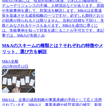
M&Aの失敗には、投資対効果の未達、のれんの減損損失、
デューデリジェンスの不備、人材流出などがあります。原因
や失敗事例を通して、対策法を解説します。M&Aは企業成
長を加速させる成長戦略の一つですが、必ずしも期待どおり
の効果が得られるとは限りません。当初の目標を下回り、失
敗とみなされるケースもあります。M&Aを成功に導くに
は、失敗事例を知って対策を講じることが不可欠です。本記
事では、M&Aが失敗とみ
M&Aのスキームの種類とは？それぞれの特徴やメ
リット、選び方を解説
M&A全般
2025年09月12日
M&Aは、企業の成長戦略や事業承継の手段として広く活用
されています。M&Aは、事業承継や経営資源の補完、新規