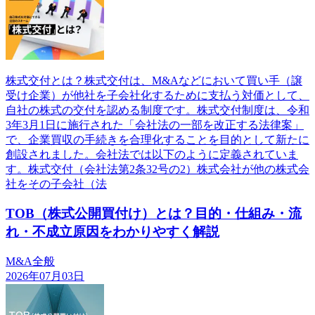
株式交付とは？株式交付は、M&Aなどにおいて買い手（譲
受け企業）が他社を子会社化するために支払う対価として、
自社の株式の交付を認める制度です。株式交付制度は、令和
3年3月1日に施行された「会社法の一部を改正する法律案」
で、企業買収の手続きを合理化することを目的として新たに
創設されました。会社法では以下のように定義されていま
す。株式交付（会社法第2条32号の2）株式会社が他の株式会
社をその子会社（法
TOB（株式公開買付け）とは？目的・仕組み・流
れ・不成立原因をわかりやすく解説
M&A全般
2026年07月03日