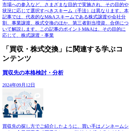
市場への参入など、さまざまな目的で実施され、その目的や
状況に応じて選択すべきスキーム（手法）は異なります。本
記事では、代表的なM&Aスキームである株式譲渡や会社分
割、事業譲渡、株式交換のほか、第三者割当増資、合併につ
いて解説します。この記事のポイントM&Aは、その目的に
応じて、株式譲渡・事業
「買収・株式交換」に関連する学ぶコ
ンテンツ
買収先の本格検討・分析
2024年09月12日
買収先の探し方でご紹介したように、買い手はノンネームシ