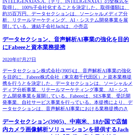
INTELIGENXIAS.A.（チリ、INTELIGENXIA）の全株式を
取得し、100%子会社化することを決定した。取得価額は、
約35百万円。データセクションは、ソーシャルメディア分
析、リテールマーケティング、AI・システム開発事業を展
開している。連結子会社Jachは、小売店
データセクション、音声解析AI事業の強化を目的
にFabeeeと資本業務提携
2020年07月27日
データセクション株式会社(3905)は、音声解析AI事業の強化
を目的に、Fabeee株式会社（東京都千代田区）と資本業務提
携を行うとを決定した。データセクションは、ソーシャルメ
ディア分析事業、リテールマーケティング事業、AI・シス
テム開発事業を展開している。Fabeeeは、SES事業、受託開
発事業、自社サービス事業を行っている。本提携により、デ
ータセクションは、音声解析AI事業における業務提携のさ
データセクション(3905)、中南米、18か国で店舗
内カメラ画像解析ソリューションを提供するJach