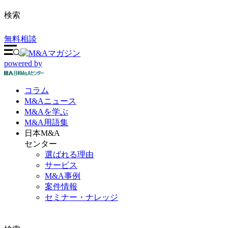
検索
無料相談
powered by
コラム
M&A
ニュース
M&Aを
学ぶ
M&A
用語集
日本M&A
センター
選ばれる理由
サービス
M&A事例
案件情報
セミナー・ナレッジ