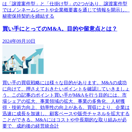
は「譲渡案件型」と「仕掛け型」の2つがあり、譲渡案件型
ではノンネームシートや企業概要書を通じて情報を開示し、
秘密保持契約を締結する
買い手にとってのM&A。目的や留意点とは？
2024年09月10日
買い手の買収戦略には様々な目的があります。M&Aの成功
に向けて、押さえておきたいポイントを確認していきましょ
う。この記事のポイント買い手がM&Aを行う目的には、市
場シェアの拡大、事業領域の拡大、事業の多角化、人材獲
得・技術力向上、効率性の向上がある。買収により、企業は
迅速に成長を加速し、顧客ベースや販売チャネルを拡大する
ことができる。M&Aにはコストや中長期的な取り組みが必
要で、成約後の経営統合計