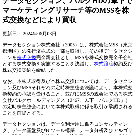
データセクション、バルクHDの傘下で
マーケティングリサーチ等のMSSを株
式交換などにより買収
更新日：
2024年06月03日
データセクション株式会社（3905）は、株式会社MSS（東京
都港区）の発行済株式の一部を取得し、その後データセクシ
ョンを
株式交換
完全親会社とし、MSSを株式交換完全子会社
とする株式交換を実施することを決議し、
株式譲渡
契約及び
株式交換契約を締結した。
なお、本株式取得及び本株式交換については、データセクシ
ョン及びMSSそれぞれの定時株主総会決議により、本株式交
換契約の承認を受けること、並びにMSSの親会社である株式
会社バルクホールディングス（2467、以下「バルクHD」）
の定時株主総会において本株式取得に係る取引が承認される
ことを前提とする。
データセクションは、データ利活用に係るコンサルティン
グ、データ基盤及びBIツール構築、データ分析及びアルゴリ