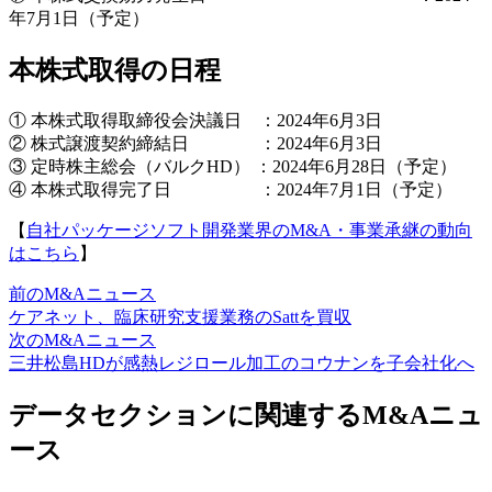
年7月1日（予定）
本株式取得の日程
① 本株式取得取締役会決議日 ：2024年6月3日
② 株式譲渡契約締結日 ：2024年6月3日
③ 定時株主総会（バルクHD） ：2024年6月28日（予定）
④ 本株式取得完了日 ：2024年7月1日（予定）
【
自社パッケージソフト開発業界のM&A・事業承継の動向
はこちら
】
前のM&Aニュース
ケアネット、臨床研究支援業務のSattを買収
次のM&Aニュース
三井松島HDが感熱レジロール加工のコウナンを子会社化へ
データセクションに関連するM&Aニュ
ース