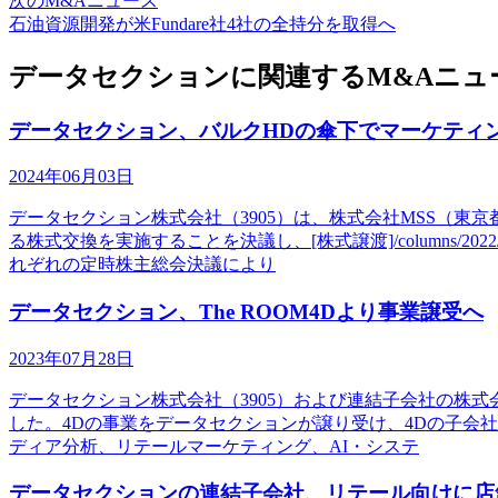
次のM&Aニュース
石油資源開発が米Fundare社4社の全持分を取得へ
データセクションに関連するM&Aニュ
データセクション、バルクHDの傘下でマーケティ
2024年06月03日
データセクション株式会社（3905）は、株式会社MSS（
る株式交換を実施することを決議し、[株式譲渡]/columns/
れぞれの定時株主総会決議により
データセクション、The ROOM4Dより事業譲受へ
2023年07月28日
データセクション株式会社（3905）および連結子会社の株式
した。4Dの事業をデータセクションが譲り受け、4Dの子会社
ディア分析、リテールマーケティング、AI・システ
データセクションの連結子会社、リテール向けに店舗