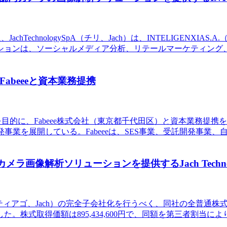
TechnologySpA（チリ、Jach）は、INTELIGENXIAS.
ションは、ソーシャルメディア分析、リテールマーケティング、A
abeeeと資本業務提携
化を目的に、Fabeee株式会社（東京都千代田区）と資本業務
事業を展開している。Fabeeeは、SES事業、受託開発事業
メラ画像解析ソリューションを提供するJach Techn
A（チリ・サンティアゴ、Jach）の完全子会社化を行うべく、同社の
取得価額は895,434,600円で、同額を第三者割当により資金調