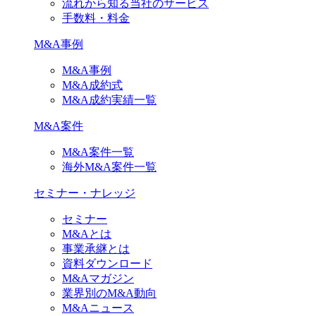
流れから知る当社のサービス
手数料・料金
M&A事例
M&A事例
M&A成約式
M&A成約実績一覧
M&A案件
M&A案件一覧
海外M&A案件一覧
セミナー・ナレッジ
セミナー
M&Aとは
事業承継とは
資料ダウンロード
M&Aマガジン
業界別のM&A動向
M&Aニュース