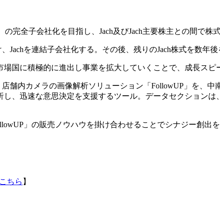
（チリ、Jach）の完全子会社化を目指し、Jach及びJach主要株主と
、Jachを連結子会社化する。その後、残りのJach株式を数
市場国に積極的に進出し事業を拡大していくことで、成長スピ
、店舗内カメラの画像解析ソリューション「FollowUP」を、
し、迅速な意思決定を支援するツール。データセクションは、「F
llowUP」の販売ノウハウを掛け合わせることでシナジー創出
こちら
】