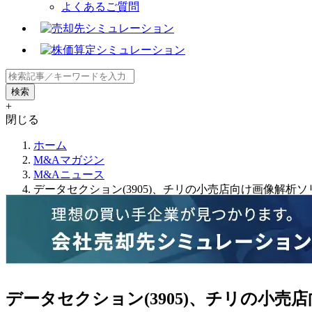
よくあるご質問
+
閉じる
ホーム
M&Aマガジン
M&Aニュース
データセクション(3905)、チリの小売店向け画像解析ソ
データセクション(3905)、チリの小売