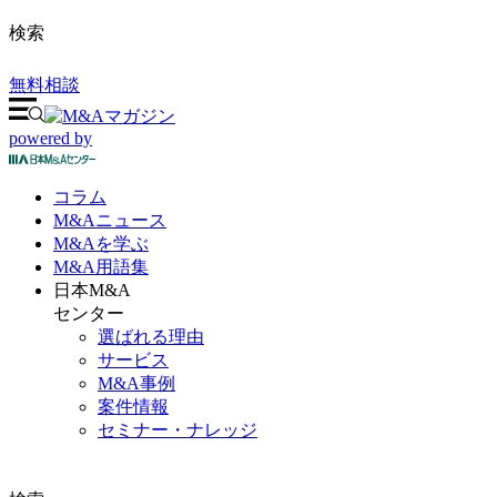
検索
無料相談
powered by
コラム
M&A
ニュース
M&Aを
学ぶ
M&A
用語集
日本M&A
センター
選ばれる理由
サービス
M&A事例
案件情報
セミナー・ナレッジ