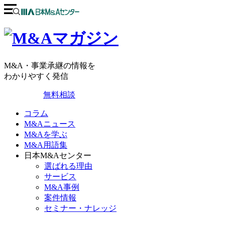
M&A・事業承継の情報を
わかりやすく発信
無料相談
コラム
M&Aニュース
M&Aを学ぶ
M&A用語集
日本M&Aセンター
選ばれる理由
サービス
M&A事例
案件情報
セミナー・ナレッジ