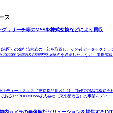
ース
ングリサーチ等のMSSを株式交換などにより買収
東京都港区）の発行済株式の一部を取得し、その後データセクショ
2022/x20220913/契約及び株式交換契約を締結した。なお
会社ディーエスエス（東京都品川区）は、TheROOM4D株式
であるTheROOMDoor株式会社（東京都港区）の事業をデ
内カメラの画像解析ソリューションを提供するINTE