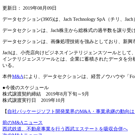
更新日：
2019年08月09日
データセクション(3905)は、Jach Technology SpA
データセクションは、Jach株主から総株式の過半数を譲り受け
データセクションは、画像処理技術を強みとしており、新興
Jachは、小売店向けビジネスインテリジェンスツールとして
インテリジェンスツールとは、企業に蓄積されたデータを分析
いる。
本件
M&A
により、データセクションは、経営ノウハウや「Fo
●今後のスケジュール
株式譲渡契約締結 2019年8月下旬～9月
株式譲渡実行日 2019年10月
【
自社パッケージソフト開発業界のM&A・事業承継の動向は
前のM&Aニュース
西武鉄道、不動産事業を行う西武エステートを吸収合併へ