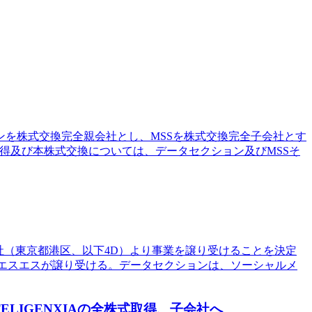
ンを株式交換完全親会社とし、MSSを株式交換完全子会社とす
、本株式取得及び本株式交換については、データセクション及びMSSそ
会社（東京都港区、以下4D）より事業を譲り受けることを決定
ィーエスエスが譲り受ける。データセクションは、ソーシャルメ
LIGENXIAの全株式取得、子会社へ