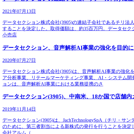
2021年07月13日
データセクション株式会社(3905)の連結子会社であるチリ法人、Jach
することを決定した。取得価額は、約35百万円。データセク
小売店
データセクション、音声解析AI事業の強化を目的にF
2020年07月27日
データセクション株式会社(3905)は、音声解析AI事業の強
ア分析事業、リテールマーケティング事業、AI・システム開発
ョンは、音声解析AI事業における業務提携のさ
データセクション(3905)、中南米、18か国で店舗内カ
2019年11月14日
データセクション(3905)は、JachTechnologySp
のために、第三者割当による新株式の発行を行うことを決定した。株式
会社アルム（