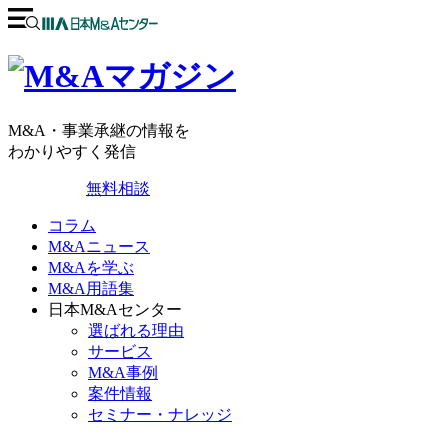
M&A・事業承継の情報を
わかりやすく発信
無料相談
コラム
M&Aニュース
M&Aを学ぶ
M&A用語集
日本M&Aセンター
選ばれる理由
サービス
M&A事例
案件情報
セミナー・ナレッジ