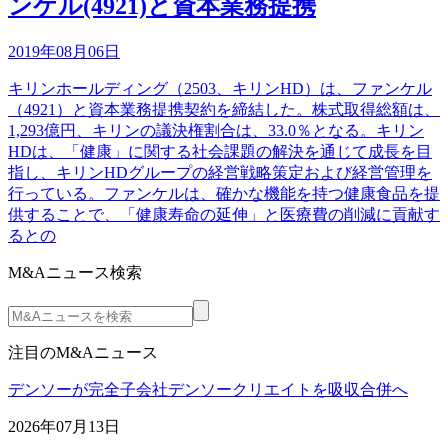
ンケル(4921)と資本業務提携
2019年08月06日
キリンホールディング（2503、キリンHD）は、ファンケル
（4921）と資本業務提携契約を締結した。株式取得総額は、
1,293億円、キリンの議決権割合は、33.0％となる。キリン
HDは、「健康」に関する社会課題の解決を通じて成長を目
指し、キリンHDグループの経営戦略策定および経営管理を
行っている。ファンケルは、確かな機能を持つ健康食品を提
供することで、「健康寿命の延伸」と医療費の削減に貢献す
るとの
M&Aニュース検索
注目のM&Aニュース
デンソーが完全子会社デンソークリエイトを吸収合併へ
2026年07月13日