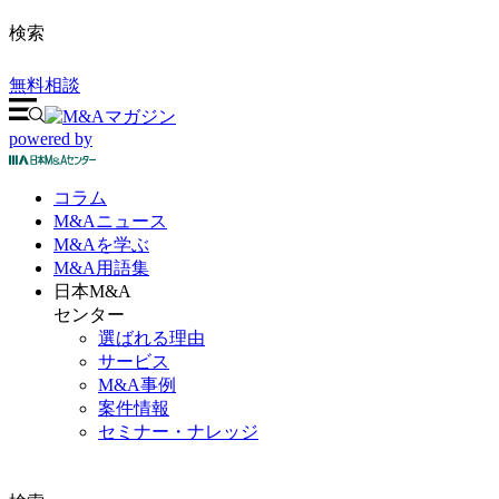
検索
無料相談
powered by
コラム
M&A
ニュース
M&Aを
学ぶ
M&A
用語集
日本M&A
センター
選ばれる理由
サービス
M&A事例
案件情報
セミナー・ナレッジ