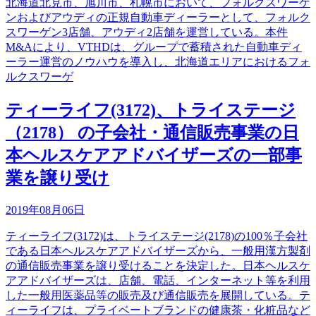
北海道北見市、旭川市、札幌市において、フォルクスワーゲ
ンおよびアウディの正規自動車ディーラーとして、フォルク
スワーゲン3店舗、アウディ2店舗を運営している。本件
M&Aにより、VTHDは、グループで蓄積された自動車ディ
ーラー運営のノウハウを導入し、北海道エリアにおけるフォ
ルクスワーゲ
ティーライフ(3172)、トライステージ
（2178） の子会社・通信販売事業の日
本ヘルスケアアドバイザーズの一部事
業を譲り受け
2019年08月06日
ティーライフ(3172)は、トライステージ(2178)の100％子会社
である日本ヘルスケアアドバイザーズから、一般用漢方製剤
の通信販売事業を譲り受けることを決定した。日本ヘルスケ
アアドバイザーズは、店舗、電話、インターネット等を利用
した一般用医薬品等の販売及び通信販売を展開している。テ
ィーライフは、プライベートブランドの健康茶・化粧品など