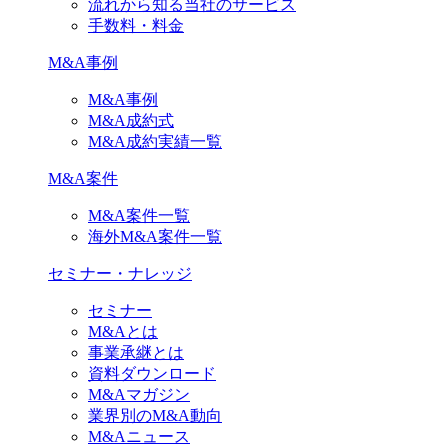
流れから知る当社のサービス
手数料・料金
M&A事例
M&A事例
M&A成約式
M&A成約実績一覧
M&A案件
M&A案件一覧
海外M&A案件一覧
セミナー・ナレッジ
セミナー
M&Aとは
事業承継とは
資料ダウンロード
M&Aマガジン
業界別のM&A動向
M&Aニュース