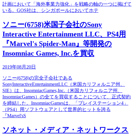
計画において「海外事業力強化」を戦略の軸の一つに掲げて
いる。GOS社は、シンガポールにおいてホテ
ソニー(6758)米国子会社のSony
Interactive Entertainment LLC、PS4用
『Marvel's Spider-Man』等開発の
Insomniac Games, Inc.を買収
2019年08月20日
ソニー(6758)の完全子会社である
SonyInteractiveEntertainmentLLC（米国カリフォルニア州、
SIE）は、InsomniacGames,Inc.（米国カリフォルニア州、
InsomniacGames）の全てを買収することについて、正式契約
を締結した。InsomniacGamesは、「プレイステーション4」
（PS4）用ソフトウェアとして世界的ヒットを誇る
『Marvel'sS
ソネット・メディア・ネットワークス