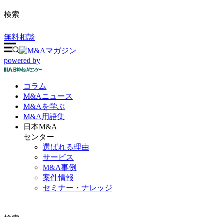
検索
無料相談
powered by
コラム
M&A
ニュース
M&Aを
学ぶ
M&A
用語集
日本M&A
センター
選ばれる理由
サービス
M&A事例
案件情報
セミナー・ナレッジ