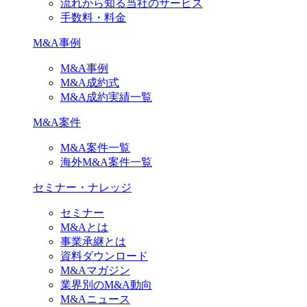
流れから知る当社のサービス
手数料・料金
M&A事例
M&A事例
M&A成約式
M&A成約実績一覧
M&A案件
M&A案件一覧
海外M&A案件一覧
セミナー・ナレッジ
セミナー
M&Aとは
事業承継とは
資料ダウンロード
M&Aマガジン
業界別のM&A動向
M&Aニュース