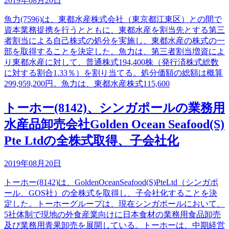
2019年08月20日
魚力(7596)は、東都水産株式会社（東京都江東区）との間で
資本業務提携を行うとともに、東都水産を割当先とする第三
者割当による自己株式の処分を実施し、東都水産の株式の一
部を取得することを決定した。魚力は、第三者割当増資によ
り東都水産に対して、普通株式194,400株（発行済株式総数
に対する割合1.33％）を割り当てる。処分価額の総額は概算
299,959,200円。魚力は、東都水産株式115,600
トーホー(8142)、シンガポールの業務用
水産品卸売会社Golden Ocean Seafood(S)
Pte Ltdの全株式取得、子会社化
2019年08月20日
トーホー(8142)は、GoldenOceanSeafood(S)PteLtd（シンガポ
ール、GOS社）の全株式を取得し、子会社化することを決
定した。トーホーグループは、現在シンガポールにおいて、
5社体制で現地の外食産業向けに日本食材の業務用食品卸売
及び業務用青果卸売を展開している。トーホーは、中期経営