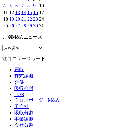
4
5
6
7
8
9
10
11
12
13
14
15
16
17
18
19
20
21
22
23
24
25
26
27
28
29
30
31
月別M&Aニュース
注目ニュースワード
買収
株式譲渡
合併
吸収合併
TOB
クロスボーダーM&A
子会社
吸収分割
事業譲渡
会社分割