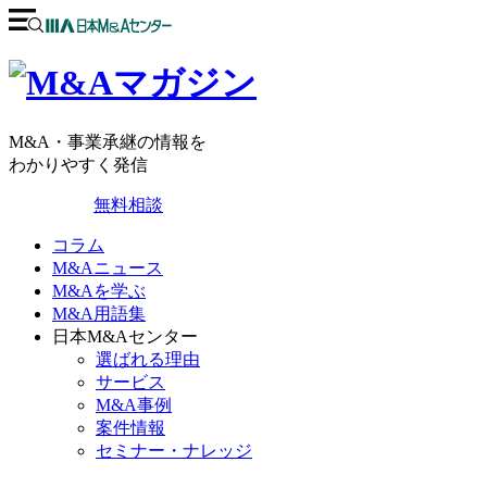
M&A・事業承継の情報を
わかりやすく発信
無料相談
コラム
M&Aニュース
M&Aを学ぶ
M&A用語集
日本M&Aセンター
選ばれる理由
サービス
M&A事例
案件情報
セミナー・ナレッジ