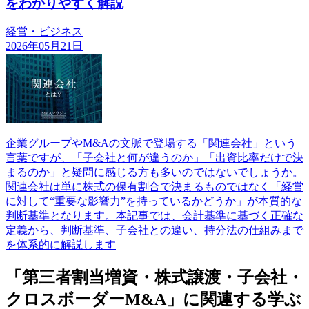
をわかりやすく解説
経営・ビジネス
2026年05月21日
企業グループやM&Aの文脈で登場する「関連会社」という
言葉ですが、「子会社と何が違うのか」「出資比率だけで決
まるのか」と疑問に感じる方も多いのではないでしょうか。
関連会社は単に株式の保有割合で決まるものではなく「経営
に対して“重要な影響力”を持っているかどうか」が本質的な
判断基準となります。本記事では、会計基準に基づく正確な
定義から、判断基準、子会社との違い、持分法の仕組みまで
を体系的に解説します
「第三者割当増資・株式譲渡・子会社・
クロスボーダーM&A」に関連する学ぶ