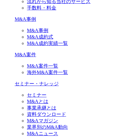
流れから知る当社のサービス
手数料・料金
M&A事例
M&A事例
M&A成約式
M&A成約実績一覧
M&A案件
M&A案件一覧
海外M&A案件一覧
セミナー・ナレッジ
セミナー
M&Aとは
事業承継とは
資料ダウンロード
M&Aマガジン
業界別のM&A動向
M&Aニュース