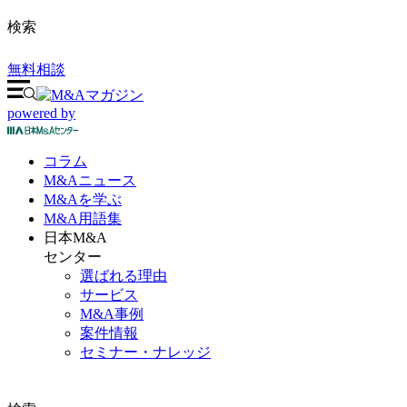
検索
無料相談
powered by
コラム
M&A
ニュース
M&Aを
学ぶ
M&A
用語集
日本M&A
センター
選ばれる理由
サービス
M&A事例
案件情報
セミナー・ナレッジ