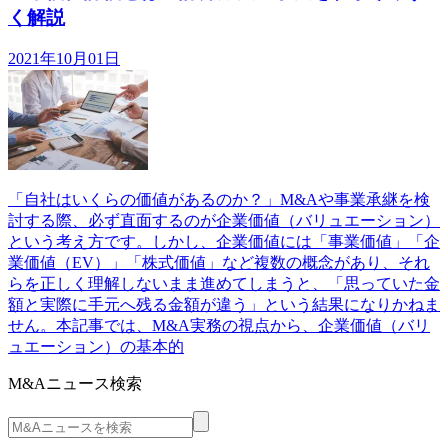
く解説
2021年10月01日
「自社はいくらの価値があるのか？」M&Aや事業承継を検
討する際、必ず直面するのが企業価値（バリュエーション）
という考え方です。しかし、企業価値には「事業価値」「企
業価値（EV）」「株式価値」など複数の概念があり、それ
らを正しく理解しないまま進めてしまうと、「思っていた金
額と実際に手元へ残る金額が違う」という結果になりかねま
せん。本記事では、M&A実務の視点から、企業価値（バリ
ュエーション）の基本的
M&Aニュース検索