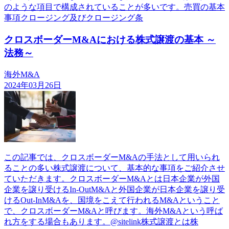
のような項目で構成されていることが多いです。売買の基本
事項クロージング及びクロージング条
クロスボーダーM&Aにおける株式譲渡の基本 ～
法務～
海外M&A
2024年03月26日
この記事では、クロスボーダーM&Aの手法として用いられ
ることの多い株式譲渡について、基本的な事項をご紹介させ
ていただきます。クロスボーダーM&Aとは日本企業が外国
企業を譲り受けるIn-OutM&Aと外国企業が日本企業を譲り受
けるOut-InM&Aを、国境をこえて行われるM&Aということ
で、クロスボーダーM&Aと呼びます。海外M&Aという呼ば
れ方をする場合もあります。@sitelink株式譲渡とは株