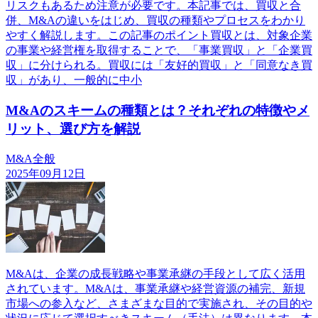
リスクもあるため注意が必要です。本記事では、買収と合
併、M&Aの違いをはじめ、買収の種類やプロセスをわかり
やすく解説します。この記事のポイント買収とは、対象企業
の事業や経営権を取得することで、「事業買収」と「企業買
収」に分けられる。買収には「友好的買収」と「同意なき買
収」があり、一般的に中小
M&Aのスキームの種類とは？それぞれの特徴やメ
リット、選び方を解説
M&A全般
2025年09月12日
M&Aは、企業の成長戦略や事業承継の手段として広く活用
されています。M&Aは、事業承継や経営資源の補完、新規
市場への参入など、さまざまな目的で実施され、その目的や