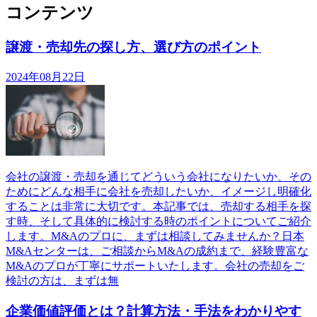
コンテンツ
譲渡・売却先の探し方、選び方のポイント
2024年08月22日
会社の譲渡・売却を通じてどういう会社になりたいか、その
ためにどんな相手に会社を売却したいか、イメージし明確化
することは非常に大切です。本記事では、売却する相手を探
す時、そして具体的に検討する時のポイントについてご紹介
します。M&Aのプロに、まずは相談してみませんか？日本
M&Aセンターは、ご相談からM&Aの成約まで、経験豊富な
M&Aのプロが丁寧にサポートいたします。会社の売却をご
検討の方は、まずは無
企業価値評価とは？計算方法・手法をわかりやす