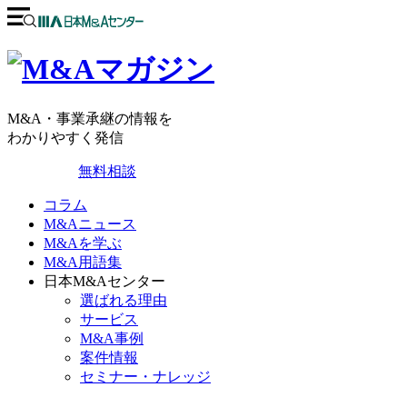
M&A・事業承継の情報を
わかりやすく発信
無料相談
コラム
M&Aニュース
M&Aを学ぶ
M&A用語集
日本M&Aセンター
選ばれる理由
サービス
M&A事例
案件情報
セミナー・ナレッジ