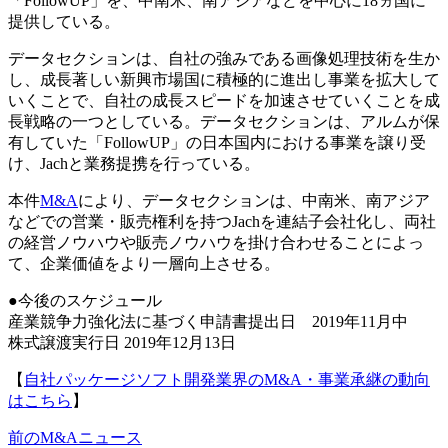
「FollowUP」を、中南米、南アジアなどを中心に18ヵ国に
提供している。
データセクションは、自社の強みである画像処理技術を生か
し、成長著しい新興市場国に積極的に進出し事業を拡大して
いくことで、自社の成長スピードを加速させていくことを成
長戦略の一つとしている。データセクションは、アルムが保
有していた「FollowUP」の日本国内における事業を譲り受
け、Jachと業務提携を行っている。
本件
M&A
により、データセクションは、中南米、南アジア
などでの営業・販売権利を持つJachを連結子会社化し、両社
の経営ノウハウや販売ノウハウを掛け合わせることによっ
て、企業価値をより一層向上させる。
●今後のスケジュール
産業競争力強化法に基づく申請書提出日 2019年11月中
株式譲渡実行日 2019年12月13日
【
自社パッケージソフト開発業界のM&A・事業承継の動向
はこちら
】
前のM&Aニュース