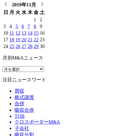
2019年11月
日
月
火
水
木
金
土
1
2
3
4
5
6
7
8
9
10
11
12
13
14
15
16
17
18
19
20
21
22
23
24
25
26
27
28
29
30
月別M&Aニュース
注目ニュースワード
買収
株式譲渡
合併
吸収合併
TOB
クロスボーダーM&A
子会社
吸収分割