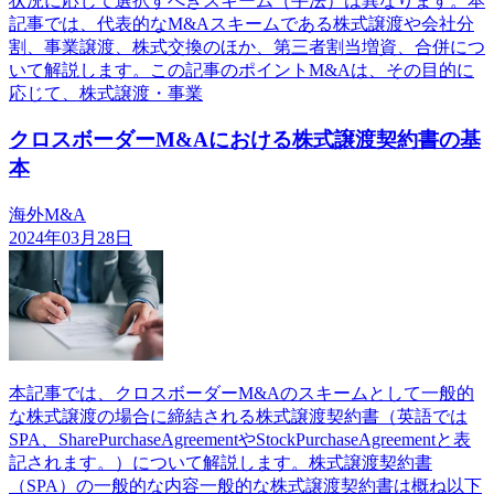
状況に応じて選択すべきスキーム（手法）は異なります。本
記事では、代表的なM&Aスキームである株式譲渡や会社分
割、事業譲渡、株式交換のほか、第三者割当増資、合併につ
いて解説します。この記事のポイントM&Aは、その目的に
応じて、株式譲渡・事業
クロスボーダーM&Aにおける株式譲渡契約書の基
本
海外M&A
2024年03月28日
本記事では、クロスボーダーM&Aのスキームとして一般的
な株式譲渡の場合に締結される株式譲渡契約書（英語では
SPA、SharePurchaseAgreementやStockPurchaseAgreementと表
記されます。）について解説します。株式譲渡契約書
（SPA）の一般的な内容一般的な株式譲渡契約書は概ね以下