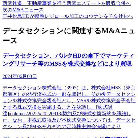
西武鉄道、不動産事業を行う西武エステートを吸収合併へ
次のM&Aニュース
三井松島HDが感熱レジロール加工のコウナンを子会社化へ
データセクションに関連するM&Aニュ
ース
データセクション、バルクHDの傘下でマーケティ
ングリサーチ等のMSSを株式交換などにより買収
2024年06月03日
データセクション株式会社（3905）は、株式会社MSS（東京
都港区）の発行済株式の一部を取得し、その後データセクシ
ョンを株式交換完全親会社とし、MSSを株式交換完全子会社
とする株式交換を実施することを決議し、[株式譲
渡]/columns/2022/x20220913/契約及び株式交換契約を締結し
た。なお、本株式取得及び本株式交換については、データセ
クション及びMSSそれぞれの定時株主総会決議により