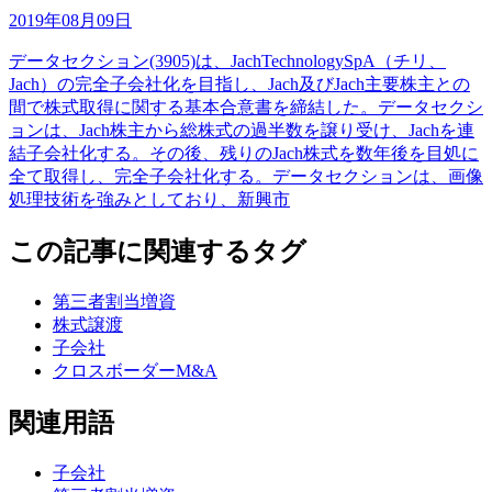
2019年08月09日
データセクション(3905)は、JachTechnologySpA（チリ、
Jach）の完全子会社化を目指し、Jach及びJach主要株主との
間で株式取得に関する基本合意書を締結した。データセクシ
ョンは、Jach株主から総株式の過半数を譲り受け、Jachを連
結子会社化する。その後、残りのJach株式を数年後を目処に
全て取得し、完全子会社化する。データセクションは、画像
処理技術を強みとしており、新興市
この記事に関連するタグ
第三者割当増資
株式譲渡
子会社
クロスボーダーM&A
関連用語
子会社