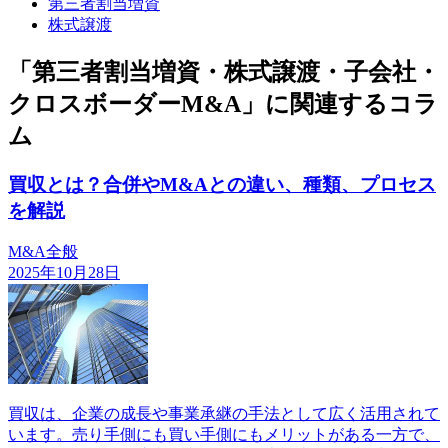
第三者割当増資
株式譲渡
「第三者割当増資・株式譲渡・子会社・
クロスボーダーM&A」に関連するコラ
ム
買収とは？合併やM&Aとの違い、種類、プロセス
を解説
M&A全般
2025年10月28日
買収は、企業の成長や事業承継の手法として広く活用されて
います。売り手側にも買い手側にもメリットがある一方で、