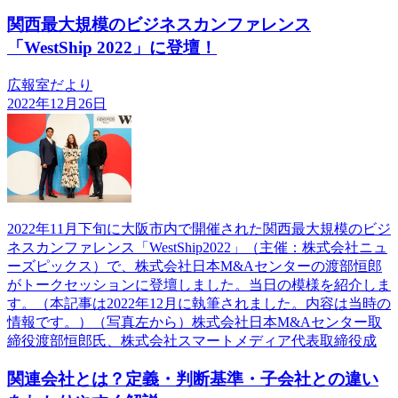
関西最大規模のビジネスカンファレンス
「WestShip 2022」に登壇！
広報室だより
2022年12月26日
2022年11月下旬に大阪市内で開催された関西最大規模のビジ
ネスカンファレンス「WestShip2022」（主催：株式会社ニュ
ーズピックス）で、株式会社日本M&Aセンターの渡部恒郎
がトークセッションに登壇しました。当日の模様を紹介しま
す。（本記事は2022年12月に執筆されました。内容は当時の
情報です。）（写真左から）株式会社日本M&Aセンター取
締役渡部恒郎氏、株式会社スマートメディア代表取締役成
関連会社とは？定義・判断基準・子会社との違い