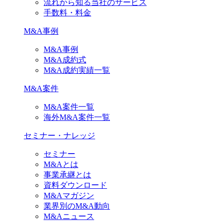
流れから知る当社のサービス
手数料・料金
M&A事例
M&A事例
M&A成約式
M&A成約実績一覧
M&A案件
M&A案件一覧
海外M&A案件一覧
セミナー・ナレッジ
セミナー
M&Aとは
事業承継とは
資料ダウンロード
M&Aマガジン
業界別のM&A動向
M&Aニュース