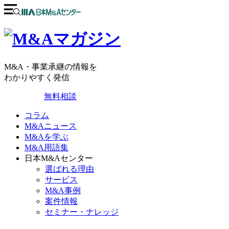
M&A・事業承継の情報を
わかりやすく発信
無料相談
コラム
M&Aニュース
M&Aを学ぶ
M&A用語集
日本M&Aセンター
選ばれる理由
サービス
M&A事例
案件情報
セミナー・ナレッジ