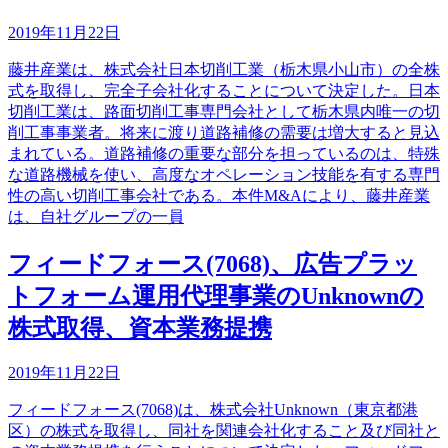
2019年11月22日
藤井産業は、株式会社日本切削工業（栃木県小山市）の全株
式を取得し、完全子会社化することについて決定した。日本
切削工業は、路面切削工事専門会社として栃木県内唯一の切
削工事事業者。将来に渡り道路補修の需要は増大すると見込
まれている。道路補修の重要な部分を担っているのは、特殊
な道路機械を使い、高度なオペレーション技能を有する専門
性の高い切削工事会社である。本件M&Aにより、藤井産業
は、自社グループの一員
フィードフォース(7068)、広告プラッ
トフォーム運用代理事業のUnknownの
株式取得、資本業務提携
2019年11月22日
フィードフォース(7068)は、株式会社Unknown（東京都港
区）の株式を取得し、同社を関連会社化すること及び同社と