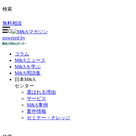
検索
無料相談
powered by
コラム
M&A
ニュース
M&Aを
学ぶ
M&A
用語集
日本M&A
センター
選ばれる理由
サービス
M&A事例
案件情報
セミナー・ナレッジ