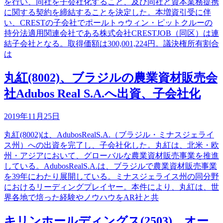
を行い、同社を子会社化すること、及び同社と資本業務提携
に関する契約を締結することを決定した。本増資引受に伴
い、CRESTの子会社でポールトゥウィン・ピットクルーの
持分法適用関連会社である株式会社CRESTJOB（同区）は連
結子会社となる。取得価額は300,001,224円。議決権所有割合
は
丸紅(8002)、ブラジルの農業資材販売会
社Adubos Real S.A.へ出資、子会社化
2019年11月25日
丸紅(8002)は、AdubosRealS.A.（ブラジル・ミナスジェライ
ス州）への出資を完了し、子会社化した。丸紅は、北米・欧
州・アジアにおいて、グローバルな農業資材販売事業を推進
している。AdubosRealS.A.は、ブラジルで農業資材販売事業
を39年にわたり展開している。ミナスジェライス州の同分野
におけるリーディングプレイヤー。本件により、丸紅は、世
界各地で培った経験やノウハウをAR社と共
キリンホールディングス(2503)、オー