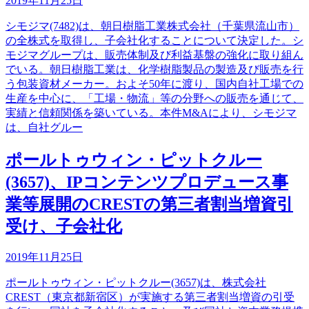
2019年11月25日
シモジマ(7482)は、朝日樹脂工業株式会社（千葉県流山市）
の全株式を取得し、子会社化することについて決定した。シ
モジマグループは、販売体制及び利益基盤の強化に取り組ん
でいる。朝日樹脂工業は、化学樹脂製品の製造及び販売を行
う包装資材メーカー。およそ50年に渡り、国内自社工場での
生産を中心に、「工場・物流」等の分野への販売を通じて、
実績と信頼関係を築いている。本件M&Aにより、シモジマ
は、自社グルー
ポールトゥウィン・ピットクルー
(3657)、IPコンテンツプロデュース事
業等展開のCRESTの第三者割当増資引
受け、子会社化
2019年11月25日
ポールトゥウィン・ピットクルー(3657)は、株式会社
CREST（東京都新宿区）が実施する第三者割当増資の引受