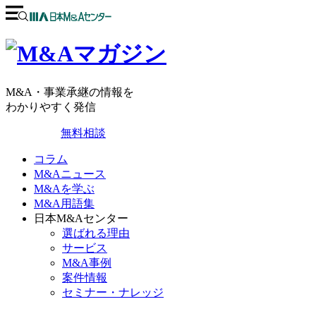
M&A・事業承継の情報を
わかりやすく発信
無料相談
コラム
M&Aニュース
M&Aを学ぶ
M&A用語集
日本M&Aセンター
選ばれる理由
サービス
M&A事例
案件情報
セミナー・ナレッジ