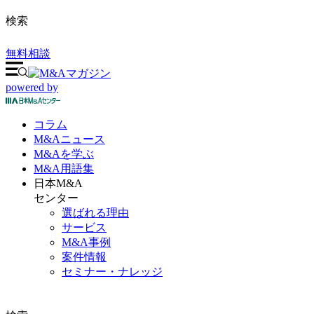
検索
無料相談
powered by
コラム
M&A
ニュース
M&Aを
学ぶ
M&A
用語集
日本M&A
センター
選ばれる理由
サービス
M&A事例
案件情報
セミナー・ナレッジ