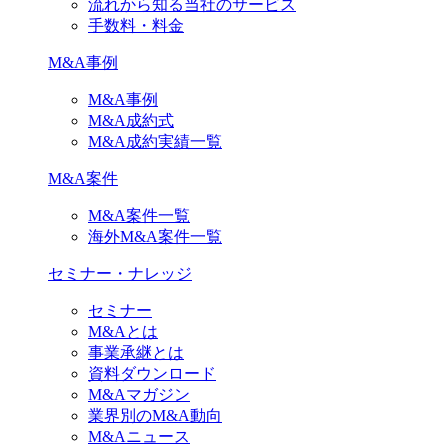
流れから知る当社のサービス
手数料・料金
M&A事例
M&A事例
M&A成約式
M&A成約実績一覧
M&A案件
M&A案件一覧
海外M&A案件一覧
セミナー・ナレッジ
セミナー
M&Aとは
事業承継とは
資料ダウンロード
M&Aマガジン
業界別のM&A動向
M&Aニュース