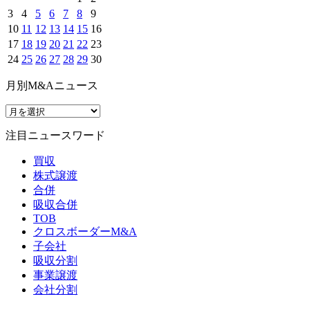
3
4
5
6
7
8
9
10
11
12
13
14
15
16
17
18
19
20
21
22
23
24
25
26
27
28
29
30
月別M&Aニュース
注目ニュースワード
買収
株式譲渡
合併
吸収合併
TOB
クロスボーダーM&A
子会社
吸収分割
事業譲渡
会社分割