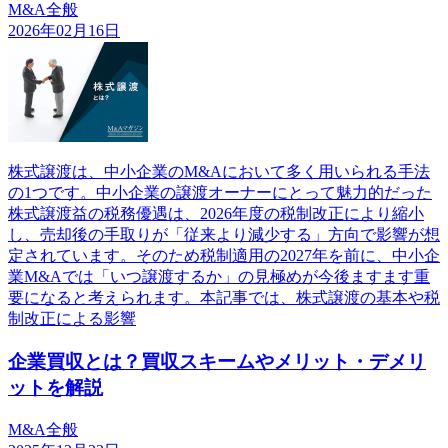
M&A全般
2026年02月16日
株式譲渡は、中小企業のM&Aにおいて多く用いられる手法
の1つです。中小企業の譲渡オーナーにとって魅力的だった
株式譲渡益の税務優遇は、2026年度の税制改正により縮小
し、売却後の手取りが「従来より減少する」方向で影響が想
定されています。そのため税制適用の2027年を前に、中小企
業M&Aでは「いつ譲渡するか」の見極めが今後ますます重
要になると考えられます。本記事では、株式譲渡の基本や税
制改正による影響
企業買収とは？買収スキームやメリット・デメリ
ットを解説
M&A全般