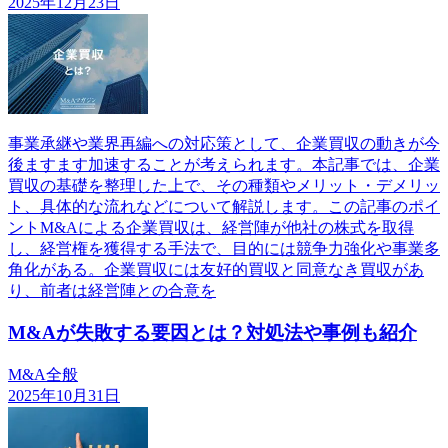
2025年12月23日
事業承継や業界再編への対応策として、企業買収の動きが今
後ますます加速することが考えられます。本記事では、企業
買収の基礎を整理した上で、その種類やメリット・デメリッ
ト、具体的な流れなどについて解説します。この記事のポイ
ントM&Aによる企業買収は、経営陣が他社の株式を取得
し、経営権を獲得する手法で、目的には競争力強化や事業多
角化がある。企業買収には友好的買収と同意なき買収があ
り、前者は経営陣との合意を
M&Aが失敗する要因とは？対処法や事例も紹介
M&A全般
2025年10月31日