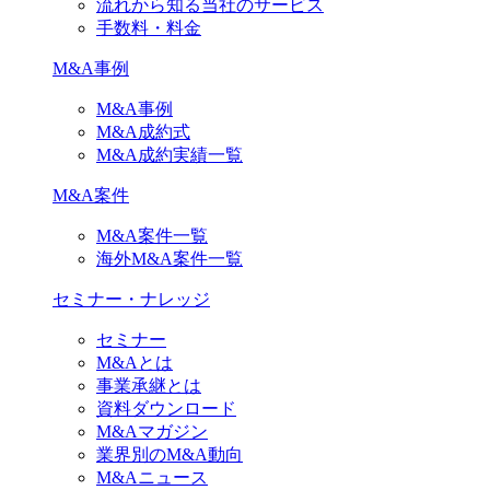
流れから知る当社のサービス
手数料・料金
M&A事例
M&A事例
M&A成約式
M&A成約実績一覧
M&A案件
M&A案件一覧
海外M&A案件一覧
セミナー・ナレッジ
セミナー
M&Aとは
事業承継とは
資料ダウンロード
M&Aマガジン
業界別のM&A動向
M&Aニュース