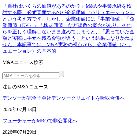
「自社はいくらの価値があるのか？」M&Aや事業承継を検
討する際、必ず直面するのが企業価値（バリュエーション）
という考え方です。しかし、企業価値には「事業価値」「企
業価値（EV）」「株式価値」など複数の概念があり、それ
らを正しく理解しないまま進めてしまうと、「思っていた金
額と実際に手元へ残る金額が違う」という結果になりかねま
せん。本記事では、M&A実務の視点から、企業価値（バリ
ュエーション）の基本的
M&Aニュース検索
注目のM&Aニュース
デンソーが完全子会社デンソークリエイトを吸収合併へ
2026年07月13日
フューチャーがMBOで非公開化へ
2026年07月29日