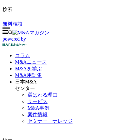
検索
無料相談
powered by
コラム
M&A
ニュース
M&Aを
学ぶ
M&A
用語集
日本M&A
センター
選ばれる理由
サービス
M&A事例
案件情報
セミナー・ナレッジ