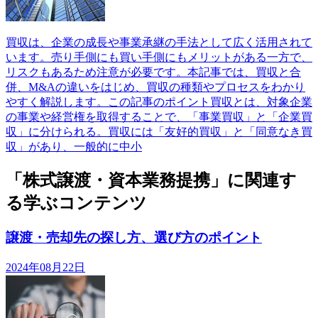
買収は、企業の成長や事業承継の手法として広く活用されて
います。売り手側にも買い手側にもメリットがある一方で、
リスクもあるため注意が必要です。本記事では、買収と合
併、M&Aの違いをはじめ、買収の種類やプロセスをわかり
やすく解説します。この記事のポイント買収とは、対象企業
の事業や経営権を取得することで、「事業買収」と「企業買
収」に分けられる。買収には「友好的買収」と「同意なき買
収」があり、一般的に中小
「株式譲渡・資本業務提携」に関連す
る学ぶコンテンツ
譲渡・売却先の探し方、選び方のポイント
2024年08月22日