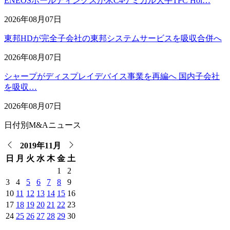
ENEOSホールディングスが米C4ケミカル大手TPC Hol…
2026年08月07日
東邦HDが完全子会社の東邦システムサービスを吸収合併へ
2026年08月07日
シャープがディスプレイデバイス事業を再編へ 国内子会社
を吸収…
2026年08月07日
日付別M&Aニュース
2019年11月
日
月
火
水
木
金
土
1
2
3
4
5
6
7
8
9
10
11
12
13
14
15
16
17
18
19
20
21
22
23
24
25
26
27
28
29
30