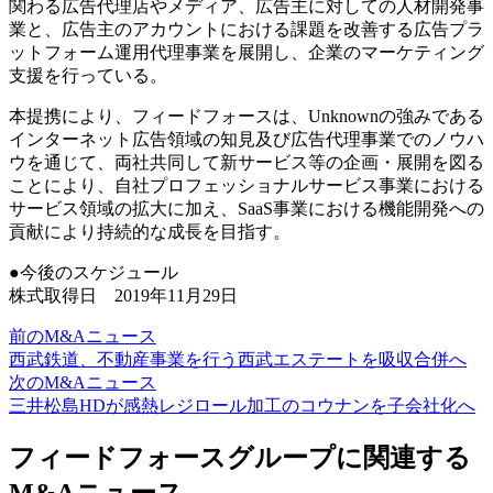
関わる広告代理店やメディア、広告主に対しての人材開発事
業と、広告主のアカウントにおける課題を改善する広告プラ
ットフォーム運用代理事業を展開し、企業のマーケティング
支援を行っている。
本提携により、フィードフォースは、Unknownの強みである
インターネット広告領域の知見及び広告代理事業でのノウハ
ウを通じて、両社共同して新サービス等の企画・展開を図る
ことにより、自社プロフェッショナルサービス事業における
サービス領域の拡大に加え、SaaS事業における機能開発への
貢献により持続的な成長を目指す。
●今後のスケジュール
株式取得日 2019年11月29日
前のM&Aニュース
西武鉄道、不動産事業を行う西武エステートを吸収合併へ
次のM&Aニュース
三井松島HDが感熱レジロール加工のコウナンを子会社化へ
フィードフォースグループに関連する
M&Aニュース