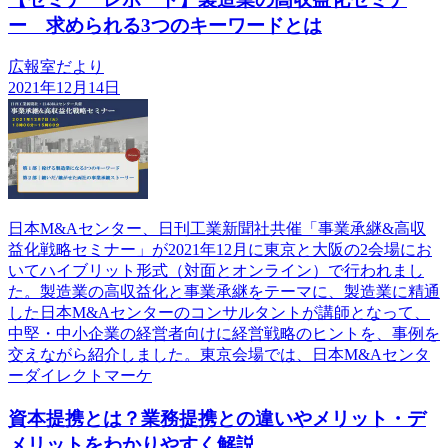
ー 求められる3つのキーワードとは
広報室だより
2021年12月14日
日本M&Aセンター、日刊工業新聞社共催「事業承継&高収
益化戦略セミナー」が2021年12月に東京と大阪の2会場にお
いてハイブリット形式（対面とオンライン）で行われまし
た。製造業の高収益化と事業承継をテーマに、製造業に精通
した日本M&Aセンターのコンサルタントが講師となって、
中堅・中小企業の経営者向けに経営戦略のヒントを、事例を
交えながら紹介しました。東京会場では、日本M&Aセンタ
ーダイレクトマーケ
資本提携とは？業務提携との違いやメリット・デ
メリットをわかりやすく解説