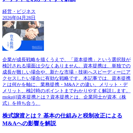
経営・ビジネス
2026年04月28日
企業が成長戦略を描くうえで、「資本提携」という選択肢が
検討される場面は少なくありません。資本提携は、単独での
成長が難しい場合や、新たな市場・技術へスピーディーにア
クセスしたい場合に有効な戦略です。本記事では、資本提携
とは何かを軸に、業務提携・M&Aとの違い、メリット・デ
メリット、検討時のポイントまでわかりやすく解説します。
mokuji]資本提携とは？資本提携とは、企業同士が資本（株
式）を持ち合う、
株式譲渡とは？ 基本の仕組みと税制改正による
M&Aへの影響を解説