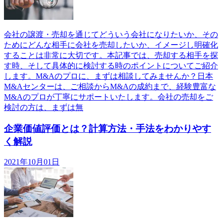
会社の譲渡・売却を通じてどういう会社になりたいか、その
ためにどんな相手に会社を売却したいか、イメージし明確化
することは非常に大切です。本記事では、売却する相手を探
す時、そして具体的に検討する時のポイントについてご紹介
します。M&Aのプロに、まずは相談してみませんか？日本
M&Aセンターは、ご相談からM&Aの成約まで、経験豊富な
M&Aのプロが丁寧にサポートいたします。会社の売却をご
検討の方は、まずは無
企業価値評価とは？計算方法・手法をわかりやす
く解説
2021年10月01日