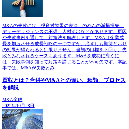
M&Aの失敗には、投資対効果の未達、のれんの減損損失、
デューデリジェンスの不備、人材流出などがあります。原因
や失敗事例を通して、対策法を解説します。M&Aは企業成
長を加速させる成長戦略の一つですが、必ずしも期待どおり
の効果が得られるとは限りません。当初の目標を下回り、失
敗とみなされるケースもあります。M&Aを成功に導くに
は、失敗事例を知って対策を講じることが不可欠です。本記
事では、M&Aが失敗とみ
買収とは？合併やM&Aとの違い、種類、プロセス
を解説
M&A全般
2025年10月28日