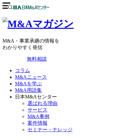
M&A・事業承継の情報を
わかりやすく発信
無料相談
コラム
M&Aニュース
M&Aを学ぶ
M&A用語集
日本M&Aセンター
選ばれる理由
サービス
M&A事例
案件情報
セミナー・ナレッジ