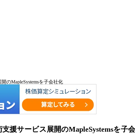
MapleSystemsを子会社化
支援サービス展開のMapleSystemsを子