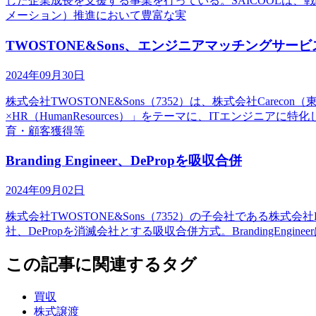
した企業成長を支援する事業を行っている。SAICOOLは
メーション）推進において豊富な実
TWOSTONE&Sons、エンジニアマッチングサービス
2024年09月30日
株式会社TWOSTONE&Sons（7352）は、株式会社Car
×HR（HumanResources）」をテーマに、ITエンジニア
育・顧客獲得等
Branding Engineer、DePropを吸収合併
2024年09月02日
株式会社TWOSTONE&Sons（7352）の子会社である株式会社Br
社、DePropを消滅会社とする吸収合併方式。BrandingE
この記事に関連するタグ
買収
株式譲渡