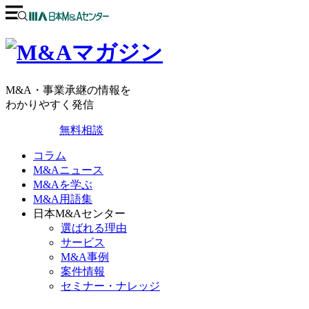
M&A・事業承継の情報を
わかりやすく発信
無料相談
コラム
M&Aニュース
M&Aを学ぶ
M&A用語集
日本M&Aセンター
選ばれる理由
サービス
M&A事例
案件情報
セミナー・ナレッジ