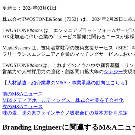
更新日：
2024年03月01日
株式会社TWOSTONE&Sons（7352）は、 2024年2月2
TWOSTONE&Sons は、エンジニアプラットフォーム
DX化加速に伴い企業のITサービス開発に関わるニーズが多
MapleSystems は、技術者常駐型の技術支援サービス（SES
フリーランスエンジニアと企業のマッチングサービスにおい
TWOSTONE&Sonsは、これまでのノウハウや顧客基盤・リ
営業力や人材採用力の強化・顧客間口拡大等の
シナジー
実現
【
人材派遣・紹介業界のM&A・事業承継の動向はこちら
】
前のM&Aニュース
MBSメディアホールディングス、株式会社闇を子会社化
次のM&Aニュース
味の素、味の素ファインテクノ吸収合併の基本方針を決定
Branding Engineerに関連するM&Aニ