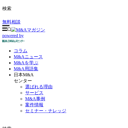
検索
無料相談
powered by
コラム
M&A
ニュース
M&Aを
学ぶ
M&A
用語集
日本M&A
センター
選ばれる理由
サービス
M&A事例
案件情報
セミナー・ナレッジ