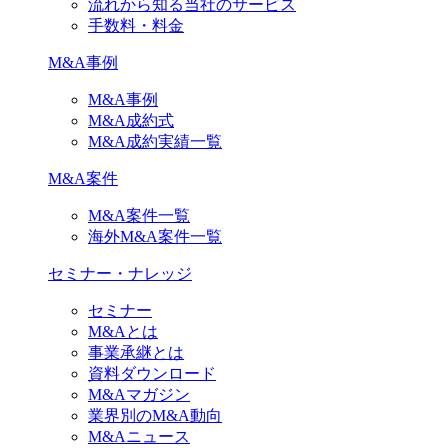
流れから知る当社のサービス
手数料・料金
M&A事例
M&A事例
M&A成約式
M&A成約実績一覧
M&A案件
M&A案件一覧
海外M&A案件一覧
セミナー・ナレッジ
セミナー
M&Aとは
事業承継とは
資料ダウンロード
M&Aマガジン
業界別のM&A動向
M&Aニュース