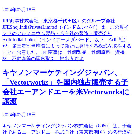
2024年03月18日
JFE商事株式会社（東京都千代田区）のグループ会社
JFEShojiIndiaPrivateLimited（インドムンバイ）は、この度イ
ンドのアルミニウム製品・合金鉄の製造・販売会社
ArfinIndiaLimited（インドアーメダバード、以下、Arfin社）
が、第三者割当増資によって新たに発行する株式を取得する
ことに合意した。JFE商事は、鉄鋼製品、鉄鋼原料、資機
材、不動産等の国内取引、輸出入およ
キヤノンマーケティングジャパン、
「Vectorworks」を国内独占販売する子
会社エーアンドエーを米Vectorworksに
譲渡
2024年03月18日
キヤノンマーケティングジャパン株式会社（8060）は、子会
社であるエーアンドエー株式会社（東京都港区）の発行済株