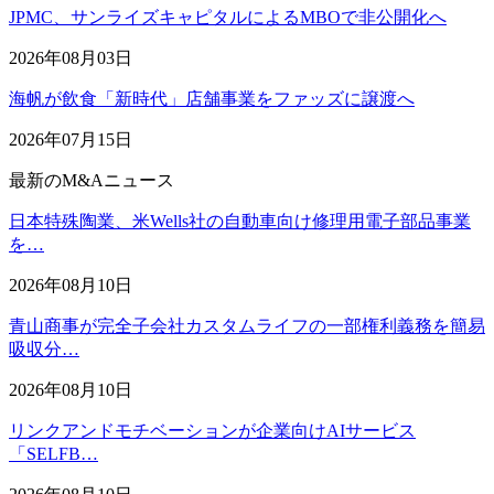
JPMC、サンライズキャピタルによるMBOで非公開化へ
2026年08月03日
海帆が飲食「新時代」店舗事業をファッズに譲渡へ
2026年07月15日
最新のM&Aニュース
日本特殊陶業、米Wells社の自動車向け修理用電子部品事業
を…
2026年08月10日
青山商事が完全子会社カスタムライフの一部権利義務を簡易
吸収分…
2026年08月10日
リンクアンドモチベーションが企業向けAIサービス
「SELFB…