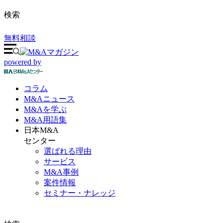
検索
無料相談
powered by
コラム
M&A
ニュース
M&Aを
学ぶ
M&A
用語集
日本M&A
センター
選ばれる理由
サービス
M&A事例
案件情報
セミナー・ナレッジ