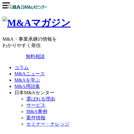
M&A・事業承継の情報を
わかりやすく発信
無料相談
コラム
M&Aニュース
M&Aを学ぶ
M&A用語集
日本M&Aセンター
選ばれる理由
サービス
M&A事例
案件情報
セミナー・ナレッジ