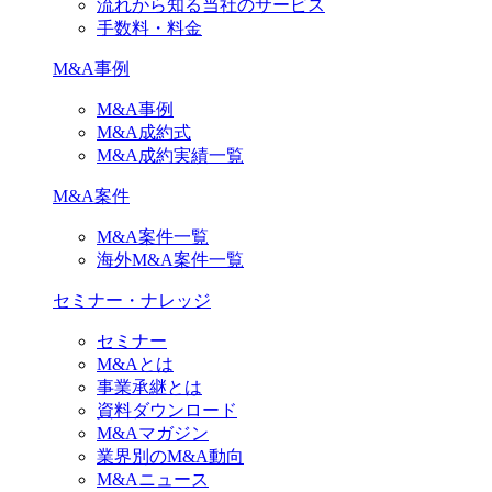
流れから知る当社のサービス
手数料・料金
M&A事例
M&A事例
M&A成約式
M&A成約実績一覧
M&A案件
M&A案件一覧
海外M&A案件一覧
セミナー・ナレッジ
セミナー
M&Aとは
事業承継とは
資料ダウンロード
M&Aマガジン
業界別のM&A動向
M&Aニュース