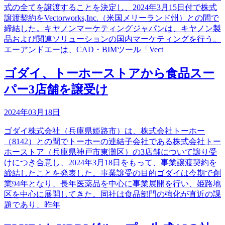
式の全てを譲渡することを決定し、2024年3月15日付で株式
譲渡契約をVectorworks,Inc.（米国メリーランド州）との間で
締結した。キヤノンマーケティングジャパンは、キヤノン製
品および関連ソリューションの国内マーケティングを行う。
エーアンドエーは、CAD・BIMツール「Vect
ゴダイ、トーホーストアから食品スー
パー3店舗を譲受け
2024年03月18日
ゴダイ株式会社（兵庫県姫路市）は、株式会社トーホー
（8142）との間でトーホーの連結子会社である株式会社トー
ホーストア（兵庫県神戸市東灘区）の3店舗について譲り受
けにつき合意し、2024年3月18日をもって、事業譲渡契約を
締結したことを発表した。事業譲受の目的ゴダイは今期で創
業94年となり、長年医薬品を中心に事業展開を行い、姫路地
区を中心に展開してきた。同社は食品部門の強化が直近の課
題であり、昨年