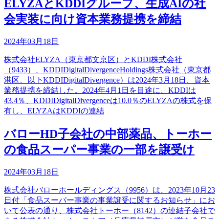
ELYZAとKDDIグループ、生成AIの社
会実装に向け資本業務提携を締結
2024年03月18日
株式会社ELYZA（東京都文京区）とKDDI株式会社
（9433）、KDDIDigitalDivergenceHoldings株式会社（東京都
港区、以下KDDIDigitalDivergence）は2024年3月18日、資本
業務提携を締結した。2024年4月1日を目途に、KDDIは
43.4％、KDDIDigitalDivergenceは10.0％のELYZAの株式を保
有し、ELYZAはKDDIの連結
バローHD子会社の中部薬品、トーホー
の食品スーパー事業の一部を譲受け
2024年03月18日
株式会社バローホールディングス（9956）は、2023年10月23
日付「食品スーパー事業の事業譲受に関するお知らせ」にお
いて公表の通り、株式会社トーホー（8142）の連結子会社で