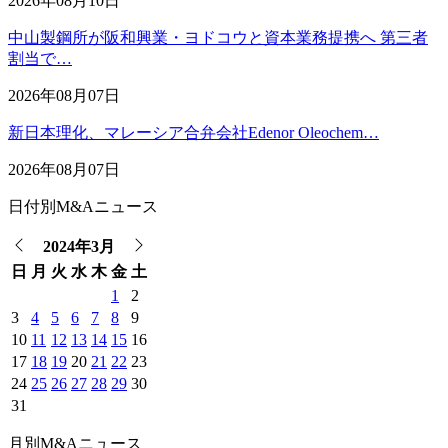
2026年08月10日
中山製鋼所が阪和興業・ヨドコウと資本業務提携へ 第三者
割当で…
2026年08月07日
新日本理化、マレーシア合弁会社Edenor Oleochem…
2026年08月07日
日付別M&Aニュース
2024年3月
日
月
火
水
木
金
土
1
2
3
4
5
6
7
8
9
10
11
12
13
14
15
16
17
18
19
20
21
22
23
24
25
26
27
28
29
30
31
月別M&Aニュース