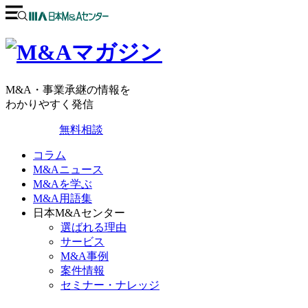
M&A・事業承継の情報を
わかりやすく発信
無料相談
コラム
M&Aニュース
M&Aを学ぶ
M&A用語集
日本M&Aセンター
選ばれる理由
サービス
M&A事例
案件情報
セミナー・ナレッジ