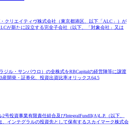
イヴ・クリエイティヴ株式会社（東京都港区、以下「ALC」）が
引は、ALCが新たに設立する完全子会社（以下、「対象会社」又は
.（ブラジル・サンパウロ）の全株式をRBCapitalの経営陣等に譲渡
務、不動産開発・証券化、投資出資比率オリックス64.5
限責任組合及びIntegralFundII(A)L.P.（以下、
は、インテグラルの投資先として保有するスカイマーク株式会