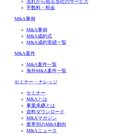
流れから知る当社のサービス
手数料・料金
M&A事例
M&A事例
M&A成約式
M&A成約実績一覧
M&A案件
M&A案件一覧
海外M&A案件一覧
セミナー・ナレッジ
セミナー
M&Aとは
事業承継とは
資料ダウンロード
M&Aマガジン
業界別のM&A動向
M&Aニュース