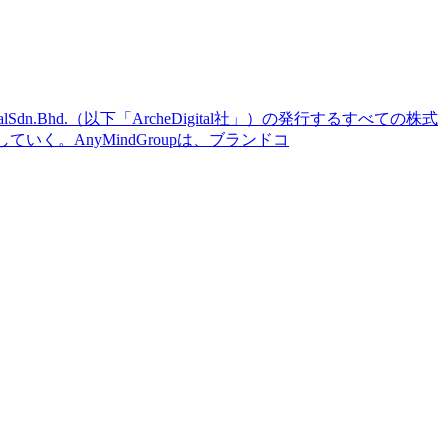
Sdn.Bhd.（以下「ArcheDigital社」）の発行するすべての株式
いく。AnyMindGroupは、ブランドコ