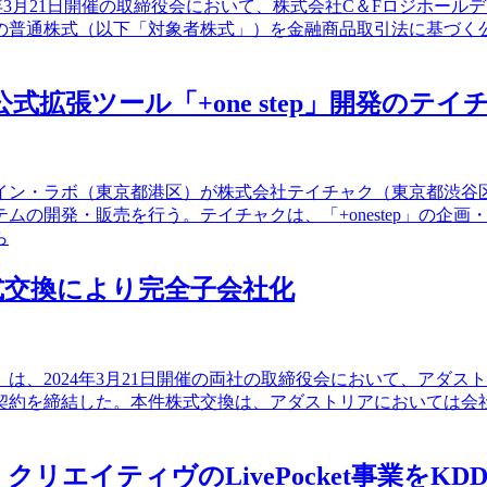
24年3月21日開催の取締役会において、株式会社C＆Fロジホー
の普通株式（以下「対象者株式」）を金融商品取引法に基づく公
式拡張ツール「+one step」開発のテイ
レイン・ラボ（東京都港区）が株式会社テイチャク（東京都渋
ムの開発・販売を行う。テイチャクは、「+onestep」の企
ら
式交換により完全子会社化
7）は、2024年3月21日開催の両社の取締役会において、ア
約を締結した。本件株式交換は、アダストリアにおいては会社
エイティヴのLivePocket事業をKDD