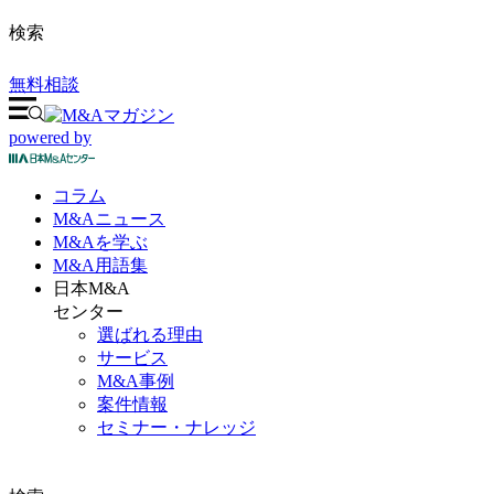
検索
無料相談
powered by
コラム
M&A
ニュース
M&Aを
学ぶ
M&A
用語集
日本M&A
センター
選ばれる理由
サービス
M&A事例
案件情報
セミナー・ナレッジ