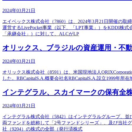
2024年03月21日
エイベックス株式会社（7860）は、2024年3月21日開
運営するLivePocket事業（以下、「LPT事業」）をKD
「承継会社」）に対して、ALCがLP
オリックス、ブラジルの資産運用・不動
2024年03月21日
オリックス株式会社（8591）は、米国現地法人ORIXCorporat
した。RBCapitalS.A.概要会社名RBCapitalS.A.
インテグラル、スカイマークの保有全株式
2024年03月21日
インテグラル株式会社（5842）はインテグラルグループ、並びに同
両ファンドを総称して「2号ファンドシリーズ」、及び当社
社（9204）の株式の全部（発行済株式