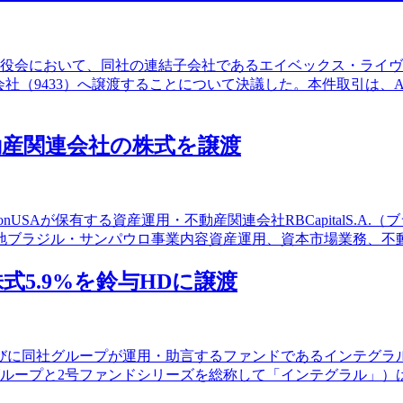
催の取締役会において、同社の連結子会社であるエイベックス・ラ
DI株式会社（9433）へ譲渡することについて決議した。本件取
産関連会社の株式を譲渡
ionUSAが保有する資産運用・不動産関連会社RBCapitalS.A
設立1999年所在地ブラジル・サンパウロ事業内容資産運用、資本市場業
5.9%を鈴与HDに譲渡
社グループが運用・助言するファンドであるインテグラル2号投資事業有
グループと2号ファンドシリーズを総称して「インテグラル」）