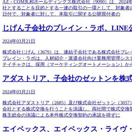
AZ－COM丸和ホールディングス株式会社（9090）は、20
社とすることを目的とする一連の取引の一環として、対象者
日付で、対象者に対して、本取引に関する公開買付者の
じげん子会社のブレイン・ラボ、LINE公
2024年03月21日
株式会社じげん（3679）は、連結子会社である株式会社ブ
ブレイン・ラボは、人材紹介・派遣会社向け業務用管理システ
テイチャクは、採用（マーケティングオートメーション）か
アダストリア、子会社のゼットンを株
2024年03月21日
株式会社アダストリア（2685）及び株式会社ゼットン（305
会社とする株式交換を行うことを決議し、両社間で株式交換契
株主総会の決議による本件株式交換契約の承認を得ずに
エイベックス、エイベックス・ライヴ・クリ