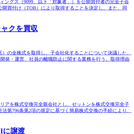
ルディングス（9099、以下「対象者」）を公開買付者の完全子会
開買付け（TOB）により取得することを決定し、また、同
チャクを買収
谷区）の全株式を取得し、子会社化することについて決議した。
画・開発・運営、社員の離職防止に関する業務を行う。取得理由
ダストリアを株式交換完全親会社とし、ゼットンを株式交換完全子
法第796条第2項の規定に基づく簡易株式交換の手続により、
Iに譲渡