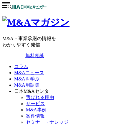
M&A・事業承継の情報を
わかりやすく発信
無料相談
コラム
M&Aニュース
M&Aを学ぶ
M&A用語集
日本M&Aセンター
選ばれる理由
サービス
M&A事例
案件情報
セミナー・ナレッジ