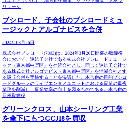
（エアトリCVC）、地方創生事業、クラウド事業、人材ソ
リューシ
ブシロード、子会社のブシロードミュ
ージックとアルゴナビスを合併
2024年03月26日
株式会社ブシロード(7803)は、2024年3月26日開催の取締役
会において、連結子会社である株式会社ブシロードミュージ
ック（東京都中野区）を存続会社とし、同じく連結子会社で
ある株式会社アルゴナビス（東京都中野区）を消滅会社とす
る吸収合併を実施することを決議した。本合併の目的ブシロ
ードグループのライブエンタメユニットにおける事業の重複
業務を削減し、事業効率の向上を図るものである。本合併の
日程取締役
グリーンクロス、山本シーリング工業
を傘下にもつGCJI8を買収