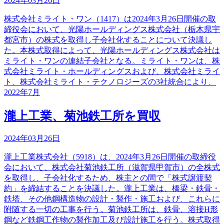
2024年03月26日
株式会社ミライト・ワン（1417）は2024年3月26日開催の取
締役会において、光陽ホールディングス株式会社（栃木県宇
都宮市）の株式を取得し子会社化することについて決議し
た。本株式取得によって、光陽ホールディングス株式会社は
ミライト・ワンの連結子会社となる。ミライト・ワンは、株
式会社ミライト・ホールディングスおよび、株式会社ミライ
ト、株式会社ミライト・テクノロジーズの3社統合により、
2022年7月
瀧上工業、菊池鉄工所を買収
2024年03月26日
瀧上工業株式会社（5918）は、2024年3月26日開催の取締役
会において、株式会社菊池鉄工所（滋賀県甲賀市）の全株式
を取得し、子会社化するため、株主との間で「株式譲渡契
約」を締結することを決議した。瀧上工業は、橋梁・鉄骨・
鉄塔、その他鋼構造物の設計・製作・施工および、これらに
附随する一切の工事を行う。菊池鉄工所は、鉄骨、溶接H形
鋼など鉄鋼工作物の製作加工及び設計施工を行う。株式取得