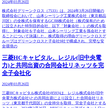
2024年03月26日
株式会社グリーンクロス（7533）は、2024年3月26日開催の
取締役会において、山本シーリング工業株式会社（東京都品
川区）の全株式を保有するGCJI8株式会社（株式保有のため
に設立された特別目的会社、以下「対象会社」）の株式を取
得し、対象会社を子会社、山本シーリング工業を孫会社とす
ることについて決議した。株式取得の理由グリーンクロスグ
ループはグリーンクロスと子会社9社で構成され、完璧な安
全環境の
三菱HCキャピタル、レジル(旧中央電
力)と共同出資の合同会社リネッツを完
全子会社化
2024年03月26日
三菱HCキャピタル株式会社(8593)は、レジル株式会社(旧中
央電力株式会社)との共同出資により設立した合同会社リネ
ッツ（東京都千代田区）の全持分を取得、完全子会社とする