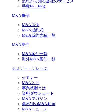
流れから知る当社のサービス
手数料・料金
M&A事例
M&A事例
M&A成約式
M&A成約実績一覧
M&A案件
M&A案件一覧
海外M&A案件一覧
セミナー・ナレッジ
セミナー
M&Aとは
事業承継とは
資料ダウンロード
M&Aマガジン
業界別のM&A動向
M&Aニュース