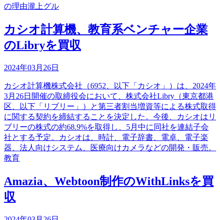
の理由瀧上グル
カシオ計算機、教育系ベンチャー企業
のLibryを買収
2024年03月26日
カシオ計算機株式会社（6952、以下「カシオ」）は、2024年
3月26日開催の取締役会において、株式会社Libry（東京都港
区、以下「リブリー」）と第三者割当増資等による株式取得
に関する契約を締結することを決定した。今後、カシオはリ
ブリーの株式の約68.9%を取得し、5月中に同社を連結子会
社とする予定。カシオは、時計、電子辞書、電卓、電子楽
器、法人向けシステム、医療向けカメラなどの開発・販売。
教育
Amazia、Webtoon制作のWithLinksを買
収
2024年03月26日