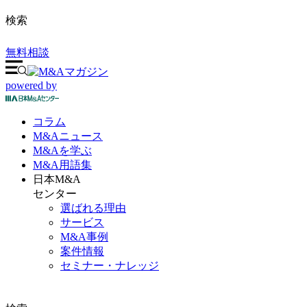
検索
無料相談
powered by
コラム
M&A
ニュース
M&Aを
学ぶ
M&A
用語集
日本M&A
センター
選ばれる理由
サービス
M&A事例
案件情報
セミナー・ナレッジ