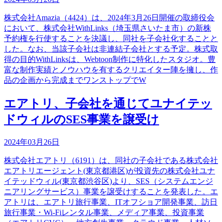
株式会社Amazia（4424）は、2024年3月26日開催の取締役会
において、株式会社WithLinks（埼玉県さいたま市）の新株
予約権を行使することを決議し、同社を子会社化することと
した。なお、当該子会社は非連結子会社とする予定。株式取
得の目的WithLinksは、Webtoon制作に特化したスタジオ。豊
富な制作実績とノウハウを有するクリエイター陣を擁し、作
品の企画から完成までワンストップでW
エアトリ、子会社を通じてユナイテッ
ドウィルのSES事業を譲受け
2024年03月26日
株式会社エアトリ（6191）は、同社の子会社である株式会社
エアトリエージェント(東京都港区)が投資先の株式会社ユナ
イテッドウィル(東京都渋谷区)より、SES（システムエンジ
ニアリングサービス）事業を譲受けすることを発表した。エ
アトリは、エアトリ旅行事業、ITオフショア開発事業、訪日
旅行事業・Wi-Fiレンタル事業、メディア事業、投資事業