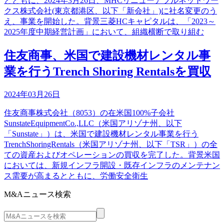
とともに、2024年3月26日、MHCリニューアブルネットワー
クス株式会社(東京都港区、以下「新会社」)に社名変更のう
え、事業を開始した。背景三菱HCキャピタルは、「2023～
2025年度中期経営計画」において、組織横断で取り組む
住友商事、米国で建設機材レンタル事
業を行うTrench Shoring Rentalsを買収
2024年03月26日
住友商事株式会社（8053）の在米国100%子会社
SunstateEquipmentCo.,LLC（米国アリゾナ州、以下
「Sunstate」）は、米国で建設機材レンタル事業を行う
TrenchShoringRentals（米国アリゾナ州、以下「TSR」）の全
ての資産およびオペレーションの買収を完了した。背景米国
においては、新規インフラ開設・既存インフラのメンテナン
ス需要が高まるとともに、労働安全衛生
M&Aニュース検索