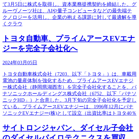
て3月5日に株式を取得し、資本業務提携契約を締結した。グ
ルーヴノーツ社は、AIや量子コンピュータなどの最先端テ
クノロジーを活用し、企業の抱える課題に対して最適解を導
くクラウ
トヨタ自動車、プライムアースEVエナ
ジーを完全子会社化へ
2024年03月05日
トヨタ自動車株式会社（7203、以下「トヨタ」）は、車載用
電池の量産体制を強化するため、プライムアースEVエナジ
ー株式会社（静岡県湖西市）を完全子会社化することを、パ
ナソニックホールディングス株式会社（6752、以下「パナソ
ニックHD」）と合意した。3月下旬の完全子会社化を予定し
ている。プライムアースEVエナジーは、1996年12月にパナ
ソニックEVエナジー(株)として設立（出資比率はトヨタ40％
サイトロンジャパン、ダイセル子会社
のダイセルパイロテクニクスを買収