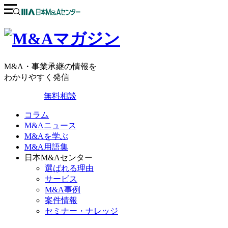
M&A・事業承継の情報を
わかりやすく発信
無料相談
コラム
M&Aニュース
M&Aを学ぶ
M&A用語集
日本M&Aセンター
選ばれる理由
サービス
M&A事例
案件情報
セミナー・ナレッジ