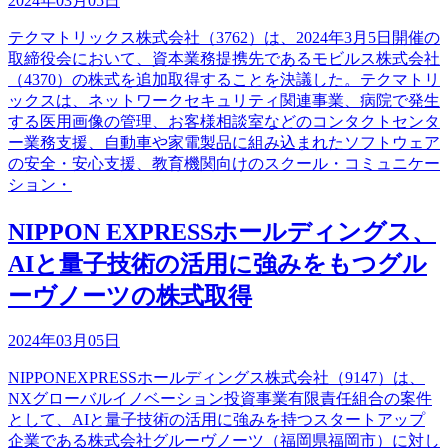
2024年03月05日
テクマトリックス株式会社（3762）は、2024年3月5日開催の
取締役会において、資本業務提携先であるモビルス株式会社
（4370）の株式を追加取得することを決議した。テクマトリ
ックスは、ネットワークセキュリティ関連事業、病院で発生
する医用画像の管理、お客様相談室などのコンタクトセンタ
ー業務支援、自動車や家電製品に組み込まれたソフトウェア
の安全・安心支援、教育機関向けのスクール・コミュニケー
ション・
NIPPON EXPRESSホールディングス、
AIと量子技術の活用に強みをもつグル
ーヴノーツの株式取得
2024年03月05日
NIPPONEXPRESSホールディングス株式会社（9147）は、
NXグローバルイノベーション投資事業有限責任組合の案件
として、AIと量子技術の活用に強みを持つスタートアップ
企業である株式会社グルーヴノーツ（福岡県福岡市）に対し