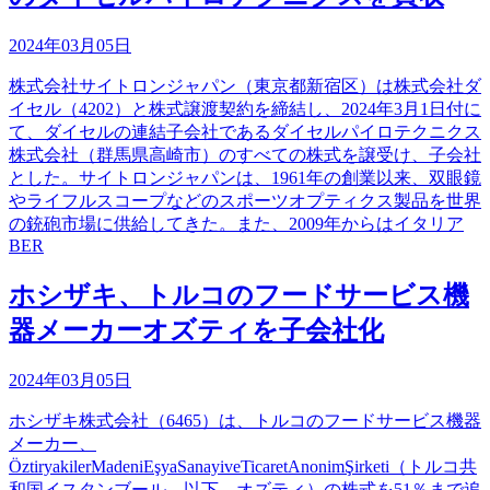
2024年03月05日
株式会社サイトロンジャパン（東京都新宿区）は株式会社ダ
イセル（4202）と株式譲渡契約を締結し、2024年3月1日付に
て、ダイセルの連結子会社であるダイセルパイロテクニクス
株式会社（群馬県高崎市）のすべての株式を譲受け、子会社
とした。サイトロンジャパンは、1961年の創業以来、双眼鏡
やライフルスコープなどのスポーツオプティクス製品を世界
の銃砲市場に供給してきた。また、2009年からはイタリア
BER
ホシザキ、トルコのフードサービス機
器メーカーオズティを子会社化
2024年03月05日
ホシザキ株式会社（6465）は、トルコのフードサービス機器
メーカー、
ÖztiryakilerMadeniEşyaSanayiveTicaretAnonimŞirketi（トルコ共
和国イスタンブール、以下、オズティ）の株式を51％まで追