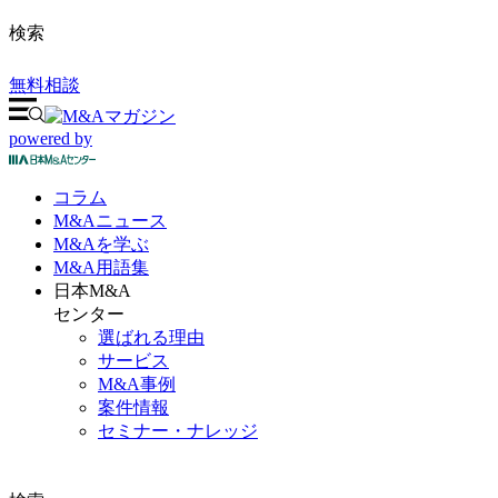
検索
無料相談
powered by
コラム
M&A
ニュース
M&Aを
学ぶ
M&A
用語集
日本M&A
センター
選ばれる理由
サービス
M&A事例
案件情報
セミナー・ナレッジ