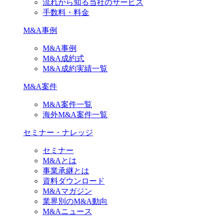
流れから知る当社のサービス
手数料・料金
M&A事例
M&A事例
M&A成約式
M&A成約実績一覧
M&A案件
M&A案件一覧
海外M&A案件一覧
セミナー・ナレッジ
セミナー
M&Aとは
事業承継とは
資料ダウンロード
M&Aマガジン
業界別のM&A動向
M&Aニュース