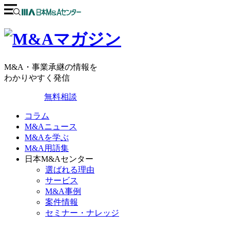
M&A・事業承継の情報を
わかりやすく発信
無料相談
コラム
M&Aニュース
M&Aを学ぶ
M&A用語集
日本M&Aセンター
選ばれる理由
サービス
M&A事例
案件情報
セミナー・ナレッジ