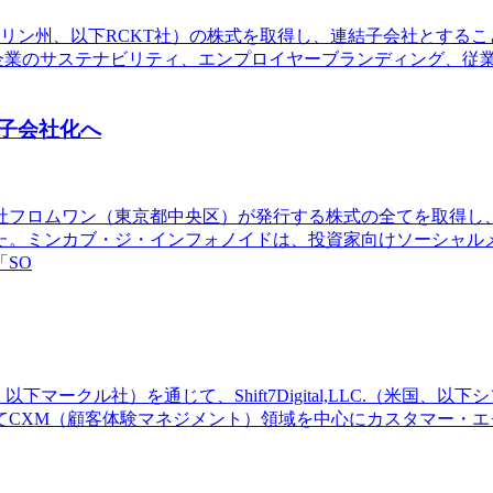
ツベルリン州、以下RCKT社）の株式を取得し、連結子会社とす
客企業のサステナビリティ、エンプロイヤーブランディング、従
子会社化へ
会社フロムワン（東京都中央区）が発行する株式の全てを取得し、
た。ミンカブ・ジ・インフォノイドは、投資家向けソーシャル
SO
、以下マークル社）を通じて、Shift7Digital,LLC.（米
てCXM（顧客体験マネジメント）領域を中心にカスタマー・