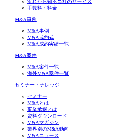
流れから知る当社のサービス
手数料・料金
M&A事例
M&A事例
M&A成約式
M&A成約実績一覧
M&A案件
M&A案件一覧
海外M&A案件一覧
セミナー・ナレッジ
セミナー
M&Aとは
事業承継とは
資料ダウンロード
M&Aマガジン
業界別のM&A動向
M&Aニュース