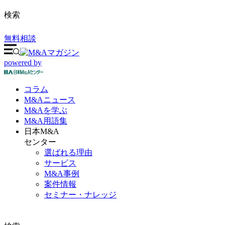
検索
無料相談
powered by
コラム
M&A
ニュース
M&Aを
学ぶ
M&A
用語集
日本M&A
センター
選ばれる理由
サービス
M&A事例
案件情報
セミナー・ナレッジ