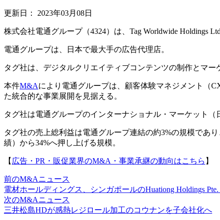
更新日：
2023年03月08日
株式会社電通グループ（4324）は、Tag Worldwide Holdi
電通グループは、日本で最大手の広告代理店。
タグ社は、デジタルクリエイティブコンテンツの制作とマー
本件
M&A
により電通グループは、顧客体験マネジメント（C
た統合的な事業展開を見据える。
タグ社は電通グループのインターナショナル・マーケット（
タグ社の売上総利益は電通グループ連結の約3%の規模であり、
績）から34%へ押し上げる規模。
【
広告・PR・販促業界のM&A・事業承継の動向はこちら
】
前のM&Aニュース
電材ホールディングス、シンガポールのHuationg Holdings Pte.
次のM&Aニュース
三井松島HDが感熱レジロール加工のコウナンを子会社化へ