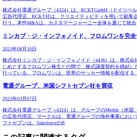
株式会社電通グループ（4324）は、RCKTGmbH（ドイ
広告代理店。RCKT社は、クリエイティビティを用いて顧
行う。本件M&Aは、カスタマージャーニー全体を通じて統合
ミンカブ・ジ・インフォノイド、フロムワンを完全
2023年08月10日
株式会社ミンカブ・ジ・インフォノイド（4436）は、株式
じめとするフロムワン株主との間で、株式譲渡契約を締結し
行っている。フロムワンは、世界のサッカー情報を配信する「
電通グループ、米国シフトセブン社を買収
2023年03月07日
株式会社電通グループ（4324）は、グループのMerkle（米国
の広告代理店。マークルは、電通グループの海外事業におい
フトセブンは、SalesforceのB