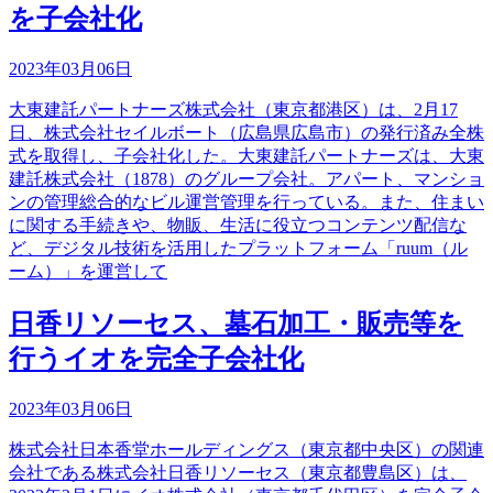
を子会社化
2023年03月06日
大東建託パートナーズ株式会社（東京都港区）は、2月17
日、株式会社セイルボート（広島県広島市）の発行済み全株
式を取得し、子会社化した。大東建託パートナーズは、大東
建託株式会社（1878）のグループ会社。アパート、マンショ
ンの管理総合的なビル運営管理を行っている。また、住まい
に関する手続きや、物販、生活に役立つコンテンツ配信な
ど、デジタル技術を活用したプラットフォーム「ruum（ル
ーム）」を運営して
日香リソーセス、墓石加工・販売等を
行うイオを完全子会社化
2023年03月06日
株式会社日本香堂ホールディングス（東京都中央区）の関連
会社である株式会社日香リソーセス（東京都豊島区）は、