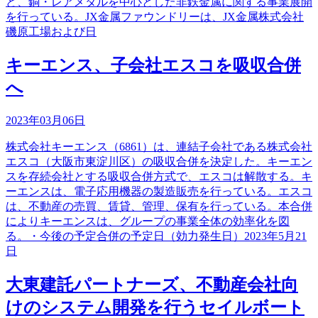
ど、銅・レアメタルを中心とした非鉄金属に関する事業展開
を行っている。JX金属ファウンドリーは、JX金属株式会社
磯原工場および日
キーエンス、子会社エスコを吸収合併
へ
2023年03月06日
株式会社キーエンス（6861）は、連結子会社である株式会社
エスコ（大阪市東淀川区）の吸収合併を決定した。キーエン
スを存続会社とする吸収合併方式で、エスコは解散する。キ
ーエンスは、電子応用機器の製造販売を行っている。エスコ
は、不動産の売買、賃貸、管理、保有を行っている。本合併
によりキーエンスは、グループの事業全体の効率化を図
る。・今後の予定合併の予定日（効力発生日）2023年5月21
日
大東建託パートナーズ、不動産会社向
けのシステム開発を行うセイルボート