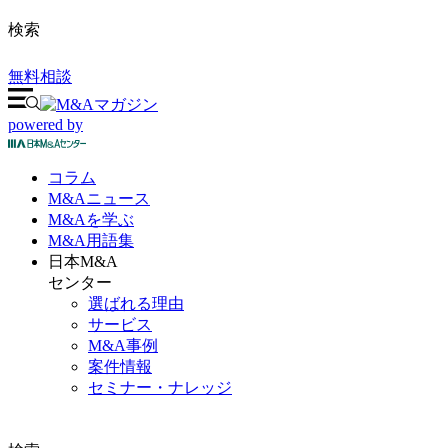
検索
無料相談
powered by
コラム
M&A
ニュース
M&Aを
学ぶ
M&A
用語集
日本M&A
センター
選ばれる理由
サービス
M&A事例
案件情報
セミナー・ナレッジ