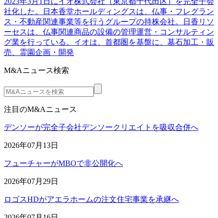
2023年3月1日にイオ株式会社（東京都千代田区）を完全子会
社化した。日本香堂ホールディングスは、仏事・フレグラン
ス・不動産関連事業等を行うグループの持株会社。日香リソ
ーセスは、仏事関連商品の設備の管理運営・コンサルティン
グ業を行っている。イオは、首都圏を基盤に、墓石加工・販
売、霊園企画・開発
M&Aニュース検索
注目のM&Aニュース
デンソーが完全子会社デンソークリエイトを吸収合併へ
2026年07月13日
フューチャーがMBOで非公開化へ
2026年07月29日
ロゴスHDがアエラホームの注文住宅事業を承継へ
2026年07月16日