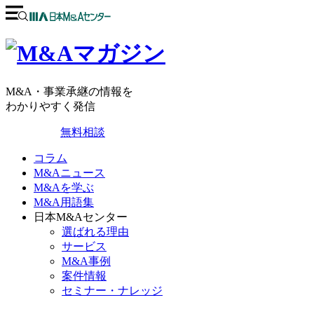
M&A・事業承継の情報を
わかりやすく発信
無料相談
コラム
M&Aニュース
M&Aを学ぶ
M&A用語集
日本M&Aセンター
選ばれる理由
サービス
M&A事例
案件情報
セミナー・ナレッジ