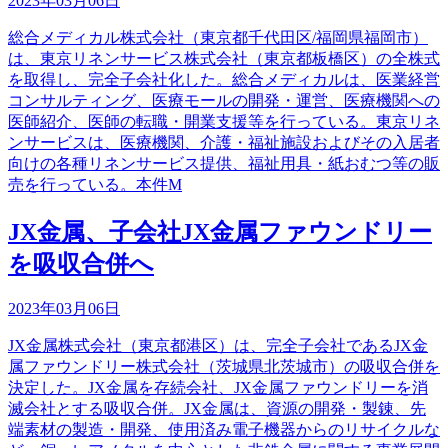
2023年03月06日
総合メディカル株式会社（東京都千代田区/福岡県福岡市）
は、東京リネンサービス株式会社（東京都板橋区）の全株式
を取得し、完全子会社化した。総合メディカルは、医業経営
コンサルティング、医療モールの開発・運営、医療機関への
医師紹介、医師の転職・開業支援等を行っている。東京リネ
ンサービスは、医療機関、介護・福祉施設およびその入居者
向けの各種リネンサービス提供、福祉用具・紙おむつ等の販
売を行っている。本件M
JX金属、子会社JX金属ファウンドリー
を吸収合併へ
2023年03月06日
JX金属株式会社（東京都港区）は、完全子会社であるJX金
属ファウンドリー株式会社（茨城県北茨城市）の吸収合併を
決定した。JX金属を存続会社、JX金属ファウンドリーを消
滅会社とする吸収合併。JX金属は、資源の開発・製錬、先
端素材の製造・開発、使用済み電子機器からのリサイクルな