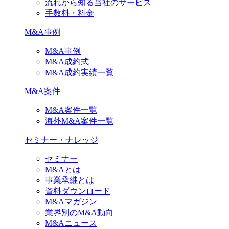
流れから知る当社のサービス
手数料・料金
M&A事例
M&A事例
M&A成約式
M&A成約実績一覧
M&A案件
M&A案件一覧
海外M&A案件一覧
セミナー・ナレッジ
セミナー
M&Aとは
事業承継とは
資料ダウンロード
M&Aマガジン
業界別のM&A動向
M&Aニュース