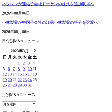
ネツレンが連結子会社ドーケンの株式を追加取得へ
2026年08月06日
小林製薬が中国子会社の江蘇小林製薬の持分を譲渡へ
2026年08月06日
日付別M&Aニュース
2023年3月
日
月
火
水
木
金
土
1
2
3
4
5
6
7
8
9
10
11
12
13
14
15
16
17
18
19
20
21
22
23
24
25
26
27
28
29
30
31
月別M&Aニュース