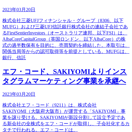
2023年03月20日
株式会社三菱UFJフィナンシャル・グループ（8306、以下
MUFG）および三菱UFJ信託銀行株式会社の連結子会社であ
るFirstSentierInvestors（オーストラリア連邦、以下FSI）は、
AlbaCoreCapitalGroup（英国ロンドン、以下AlbaCore）の株
式の過半数保有を目的に、売買契約を締結した。本取引は、
関係当局等からの認可取得等を前提としている。MUFGは、
銀行、信託
エフ・コード、SAKIYOMIよりインス
タグラムマーケティング事業を承継へ
2023年03月20日
株式会社エフ・コード（9211）は、株式会社
SAKIYOMI（大阪府大阪市）が運営する「SAKIYOMI」事
業を譲り受ける。SAKIYOMIが新設分割して設立予定であ
る新会社の全株式をエフ・コードが取得し、子会社化するカ
タチで行われる。エフ・コードは、