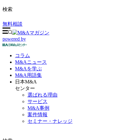
検索
無料相談
powered by
コラム
M&A
ニュース
M&Aを
学ぶ
M&A
用語集
日本M&A
センター
選ばれる理由
サービス
M&A事例
案件情報
セミナー・ナレッジ