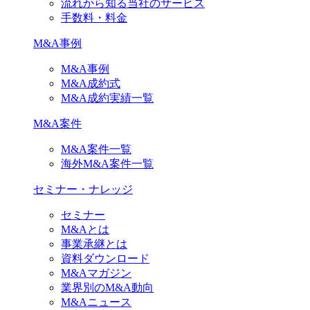
流れから知る当社のサービス
手数料・料金
M&A事例
M&A事例
M&A成約式
M&A成約実績一覧
M&A案件
M&A案件一覧
海外M&A案件一覧
セミナー・ナレッジ
セミナー
M&Aとは
事業承継とは
資料ダウンロード
M&Aマガジン
業界別のM&A動向
M&Aニュース