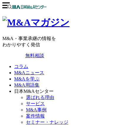
M&A・事業承継の情報を
わかりやすく発信
無料相談
コラム
M&Aニュース
M&Aを学ぶ
M&A用語集
日本M&Aセンター
選ばれる理由
サービス
M&A事例
案件情報
セミナー・ナレッジ