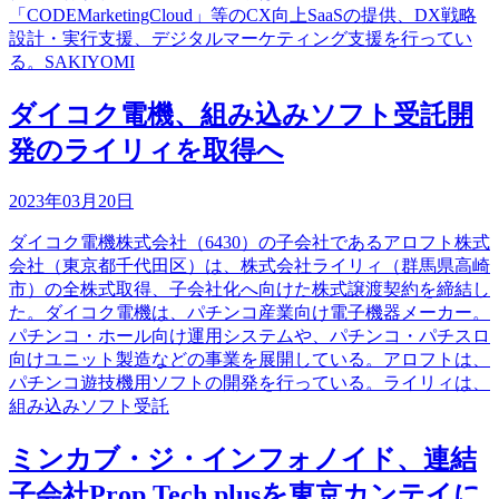
「CODEMarketingCloud」等のCX向上SaaSの提供、DX戦略
設計・実行支援、デジタルマーケティング支援を行ってい
る。SAKIYOMI
ダイコク電機、組み込みソフト受託開
発のライリィを取得へ
2023年03月20日
ダイコク電機株式会社（6430）の子会社であるアロフト株式
会社（東京都千代田区）は、株式会社ライリィ（群馬県高崎
市）の全株式取得、子会社化へ向けた株式譲渡契約を締結し
た。ダイコク電機は、パチンコ産業向け電子機器メーカー。
パチンコ・ホール向け運用システムや、パチンコ・パチスロ
向けユニット製造などの事業を展開している。アロフトは、
パチンコ遊技機用ソフトの開発を行っている。ライリィは、
組み込みソフト受託
ミンカブ・ジ・インフォノイド、連結
子会社Prop Tech plusを東京カンテイに