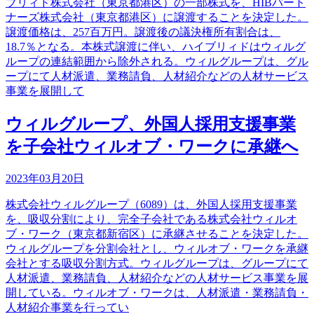
ブリィド株式会社（東京都港区）の一部株式を、HIBパート
ナーズ株式会社（東京都港区）に譲渡することを決定した。
譲渡価格は、257百万円。譲渡後の議決権所有割合は、
18.7％となる。本株式譲渡に伴い、ハイブリィドはウィルグ
ループの連結範囲から除外される。ウィルグループは、グル
ープにて人材派遣、業務請負、人材紹介などの人材サービス
事業を展開して
ウィルグループ、外国人採用支援事業
を子会社ウィルオブ・ワークに承継へ
2023年03月20日
株式会社ウィルグループ（6089）は、外国人採用支援事業
を、吸収分割により、完全子会社である株式会社ウィルオ
ブ・ワーク（東京都新宿区）に承継させることを決定した。
ウィルグループを分割会社とし、ウィルオブ・ワークを承継
会社とする吸収分割方式。ウィルグループは、グループにて
人材派遣、業務請負、人材紹介などの人材サービス事業を展
開している。ウィルオブ・ワークは、人材派遣・業務請負・
人材紹介事業を行ってい