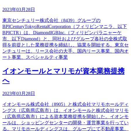
2023年03月28日
東京センチュリー株式会社（8439）グループの
BPICenturyTokyoRentalCorporation（フィリピンマニラ、以下
BPICTR）は、DiamondIGBInc.（フィリピンパラニャーケ
市、以下Diamond）と、同社およびグループ各社の全株式取
得を前提とした業務提携を締結し、協業を開始する。東京セ
ンチュリーは、リース会社の大手。国内リース事業、国内オ
ート事業、スペシャルティ事業
イオンモールとマリモが資本業務提携
へ
2023年03月28日
イオンモール株式会社（8905）と株式会社マリモホールディ
ングス（広島県広島市）は、イオンモールと株式会社マリモ
（広島県広島市）による資本業務提携を開始した。イオンモ
ールは、ショッピングセンターの開発・運営事業を行ってい
る。マリモホールディングスは、グループにて不動産事業、