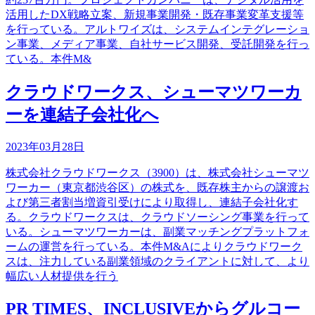
活用したDX戦略立案、新規事業開発・既存事業変革支援等
を行っている。アルトワイズは、システムインテグレーショ
ン事業、メディア事業、自社サービス開発、受託開発を行っ
ている。本件M&
クラウドワークス、シューマツワーカ
ーを連結子会社化へ
2023年03月28日
株式会社クラウドワークス（3900）は、株式会社シューマツ
ワーカー（東京都渋谷区）の株式を、既存株主からの譲渡お
よび第三者割当増資引受けにより取得し、連結子会社化す
る。クラウドワークスは、クラウドソーシング事業を行って
いる。シューマツワーカーは、副業マッチングプラットフォ
ームの運営を行っている。本件M&Aによりクラウドワーク
スは、注力している副業領域のクライアントに対して、より
幅広い人材提供を行う
PR TIMES、INCLUSIVEからグルコー