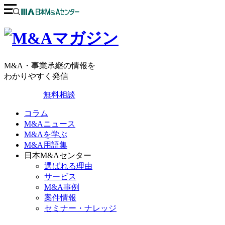
M&A・事業承継の情報を
わかりやすく発信
無料相談
コラム
M&Aニュース
M&Aを学ぶ
M&A用語集
日本M&Aセンター
選ばれる理由
サービス
M&A事例
案件情報
セミナー・ナレッジ