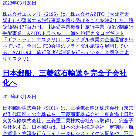
2023年03月28日
株式会社エスクリ（2196）は、株式会社AZITO（大阪府大
阪市）が運営する旅行事業を譲り受けることを決定した。譲
受価格は77百万円。【譲受事業概要】旅行事業（紹介制旅行
手配事業「AZITOトラベル」、海外旅行カタログギフト
「ギフトラ」）エスクリは、ブライダル事業の企画運営を行
っている。全国にて30会場のブライダル施設を展開してい
る。AZITOは、旅行業者代理業を行っている。本譲受によ
りエスクリは
日本郵船、三菱鉱石輸送を完全子会社
化へ
2023年03月28日
日本郵船株式会社（9101）は、三菱鉱石輸送株式会社（東京
都千代田区）の全株式を、三菱商事株式会社、東京海上日動
火災保険株式会社、三菱重工業株式会社から取得し、完全子
会社化する。日本郵船は、日本の大手海運会社。定期船・航
空運送・物流を行うライナー＆ロジスティクス事業や、不定