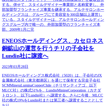
する。併せて、スタイルデザイナー事業部と名称変更し、外
部加盟型フランチャイズ事業を継承する。アルテサロンホー
ルディングスは、グループにて美容室を300店舗以上運営し
ている。スタイルデザイナーは、アルテサロンホールディン
グスグループ内で唯一の、外部加盟型のフランチャイズ本
部。2009年1月に完
ENEOSホールディングス、カセロネス
銅鉱山の運営を行うチリの子会社を
Lundin社に譲渡へ
2023年03月28日
ENEOSホールディングス株式会社（5020）は、子会社のJX
金属株式会社（東京都港区）を通じて保有する完全子会社
SCMMineraLuminaCopperChile（チリサンティアゴ、以下
MLCC社）の株式51%を、LundinMiningCorporation（カナダ
トロント、以下Lundin社）へ譲渡する。さらに今後、MLCC
社の株式19%をLundin社または第三者へ譲渡することとして
おり