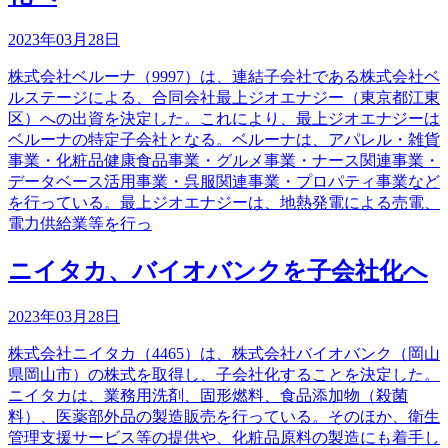
2023年03月28日
株式会社ベルーナ（9997）は、連結子会社である株式会社ベ
ルステージによる、合同会社最上ジオエナジー（東京都江東
区）への出資を決定した。これにより、最上ジオエナジーは
ベルーナの特定子会社となる。ベルーナは、アパレル・雑貨
事業・化粧品健康食品事業・グルメ事業・ナース関連事業・
データベース活用事業・呉服関連事業・プロパティ事業など
を行っている。最上ジオエナジーは、地熱発電による売電、
電力供給業等を行っ
ニイタカ、バイオバンクを子会社化へ
2023年03月28日
株式会社ニイタカ（4465）は、株式会社バイオバンク（岡山
県岡山市）の株式を取得し、子会社化することを決定した。
ニイタカは、業務用洗剤、固形燃料、食品添加物（殺菌
料）、医薬部外品の製造販売を行っている。そのほか、衛生
管理支援サービス等の提供や、化粧品原料の製造にも着手し