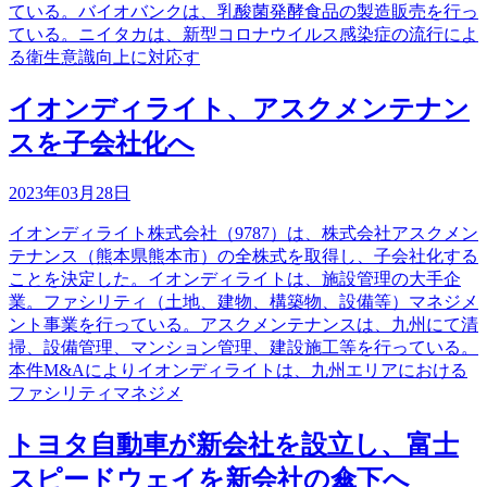
ている。バイオバンクは、乳酸菌発酵食品の製造販売を行っ
ている。ニイタカは、新型コロナウイルス感染症の流行によ
る衛生意識向上に対応す
イオンディライト、アスクメンテナン
スを子会社化へ
2023年03月28日
イオンディライト株式会社（9787）は、株式会社アスクメン
テナンス（熊本県熊本市）の全株式を取得し、子会社化する
ことを決定した。イオンディライトは、施設管理の大手企
業。ファシリティ（土地、建物、構築物、設備等）マネジメ
ント事業を行っている。アスクメンテナンスは、九州にて清
掃、設備管理、マンション管理、建設施工等を行っている。
本件M&Aによりイオンディライトは、九州エリアにおける
ファシリティマネジメ
トヨタ自動車が新会社を設立し、富士
スピードウェイを新会社の傘下へ