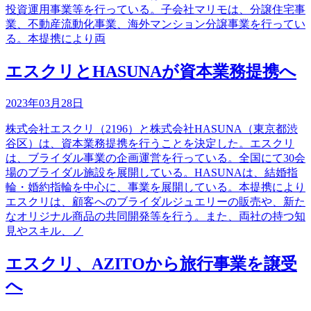
投資運用事業等を行っている。子会社マリモは、分譲住宅事
業、不動産流動化事業、海外マンション分譲事業を行ってい
る。本提携により両
エスクリとHASUNAが資本業務提携へ
2023年03月28日
株式会社エスクリ（2196）と株式会社HASUNA（東京都渋
谷区）は、資本業務提携を行うことを決定した。エスクリ
は、ブライダル事業の企画運営を行っている。全国にて30会
場のブライダル施設を展開している。HASUNAは、結婚指
輪・婚約指輪を中心に、事業を展開している。本提携により
エスクリは、顧客へのブライダルジュエリーの販売や、新た
なオリジナル商品の共同開発等を行う。また、両社の持つ知
見やスキル、ノ
エスクリ、AZITOから旅行事業を譲受
へ