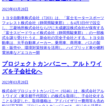
2023年03月28日
トヨタ自動車株式会社（7203）は、「富士モータースポーツ
フォレスト株式会社（静岡県駿東郡）」を4月3日付で設立
し、三菱地所株式会社ならびに大成建設株式会社が保有する
「富士スピードウェイ株式会社（静岡県駿東郡）」の一部株
式を譲り受けたうえ、新会社の完全子会社とする。トヨタ自
動車は、大手自動車メーカー。乗用車、商用車、バスの製
造・販売や、環境対策技術を活用し、ハイブリッド車や燃料
電池車などエコカー開
プロジェクトカンパニー、アルトワイ
ズを子会社化へ
2023年03月28日
株式会社プロジェクトカンパニー（9246）は、株式会社アル
トワイズ（東京都千代田区）の株式を取得し、子会社化する
ことを決定した。取得価格は、アドバイザリー費用等も含め
約237百万円。プロジェクトカンパニーは、デジタル活用を