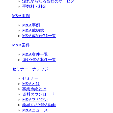
流れから知る当社のサービス
手数料・料金
M&A事例
M&A事例
M&A成約式
M&A成約実績一覧
M&A案件
M&A案件一覧
海外M&A案件一覧
セミナー・ナレッジ
セミナー
M&Aとは
事業承継とは
資料ダウンロード
M&Aマガジン
業界別のM&A動向
M&Aニュース