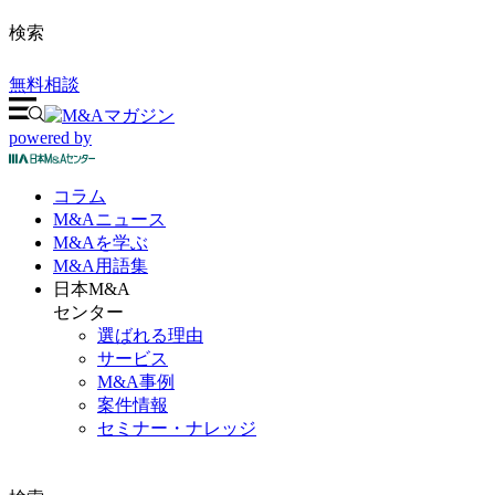
検索
無料相談
powered by
コラム
M&A
ニュース
M&Aを
学ぶ
M&A
用語集
日本M&A
センター
選ばれる理由
サービス
M&A事例
案件情報
セミナー・ナレッジ