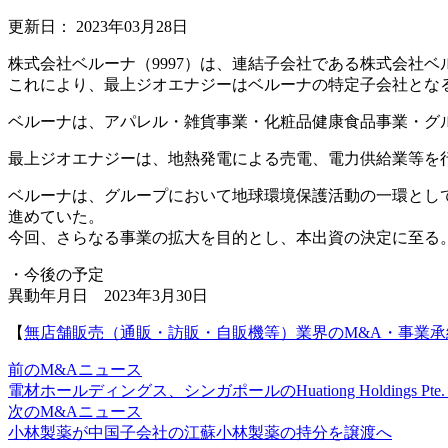
更新日：
2023年03月28日
株式会社ベルーナ（9997）は、連結子会社である株式会社
これにより、最上ジオエナジーはベルーナの特定子会社とな
ベルーナは、アパレル・雑貨事業・化粧品健康食品事業・グ
最上ジオエナジーは、地熱発電による売電、電力供給業等を
ベルーナは、グループにおいて地球環境保護活動の一環として、
進めていた。
今回、さらなる事業の拡大を目的とし、本出資の決定に至る
・今後の予定
異動年月日 2023年3月30日
【
無店舗販売（通販・訪販・自販機等）業界のM&A・事業
前のM&Aニュース
電材ホールディングス、シンガポールのHuationg Holdings Pte.
次のM&Aニュース
小林製薬が中国子会社の江蘇小林製薬の持分を譲渡へ