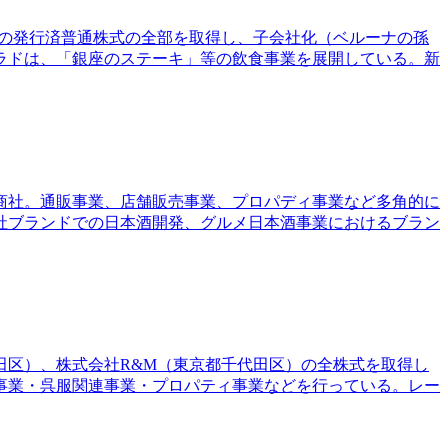
区）の発行済普通株式の全部を取得し、子会社化（ベルーナの孫
ラドは、「銀座のステーキ」等の飲食事業を展開している。新
合商社。通販事業、店舗販売事業、プロパディ事業など多角的に
社ブランドでの日本酒開発、グルメ日本酒事業におけるブラン
田区）、株式会社R&M（東京都千代田区）の全株式を取得し
事業・呉服関連事業・プロパティ事業などを行っている。レー