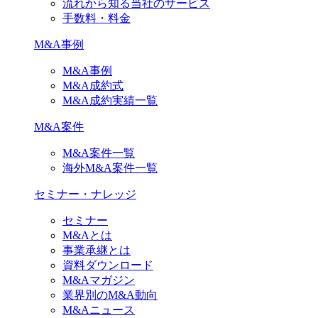
流れから知る当社のサービス
手数料・料金
M&A事例
M&A事例
M&A成約式
M&A成約実績一覧
M&A案件
M&A案件一覧
海外M&A案件一覧
セミナー・ナレッジ
セミナー
M&Aとは
事業承継とは
資料ダウンロード
M&Aマガジン
業界別のM&A動向
M&Aニュース