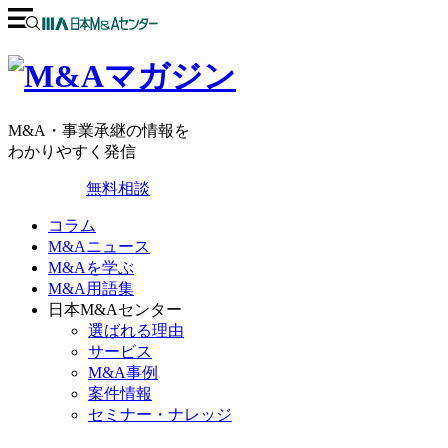
M&A・事業承継の情報を
わかりやすく発信
無料相談
コラム
M&Aニュース
M&Aを学ぶ
M&A用語集
日本M&Aセンター
選ばれる理由
サービス
M&A事例
案件情報
セミナー・ナレッジ