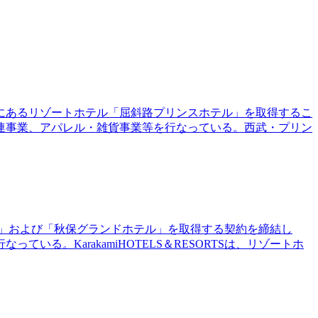
泉にあるリゾートホテル「屈斜路プリンスホテル」を取得するこ
連事業、アパレル・雑貨事業等を行なっている。西武・プリン
テル瑞鳳」および「秋保グランドホテル」を取得する契約を締結し
。KarakamiHOTELS＆RESORTSは、リゾートホ