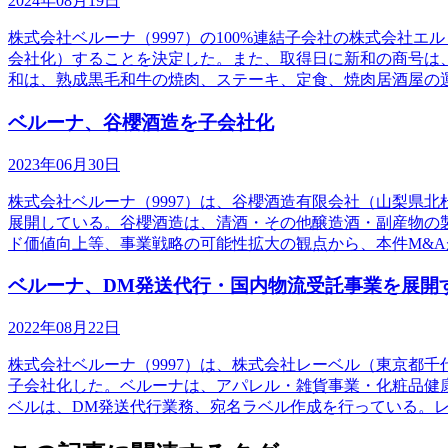
2024年08月19日
株式会社ベルーナ（9997）の100%連結子会社の株式会
会社化）することを決定した。また、取得日に新和の商号は
和は、熟成黒毛和牛の焼肉、ステーキ、定食、焼肉居酒屋の
ベルーナ、谷櫻酒造を子会社化
2023年06月30日
株式会社ベルーナ（9997）は、谷櫻酒造有限会社（山梨県
展開している。谷櫻酒造は、清酒・その他醸造酒・副産物の
ド価値向上等、事業戦略の可能性拡大の観点から、本件M&A
ベルーナ、DM発送代行・国内物流受託事業を展開
2022年08月22日
株式会社ベルーナ（9997）は、株式会社レーベル（東京都
子会社化した。ベルーナは、アパレル・雑貨事業・化粧品健
ベルは、DM発送代行業務、宛名ラベル作成を行っている。