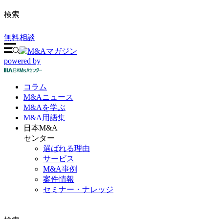
検索
無料相談
powered by
コラム
M&A
ニュース
M&Aを
学ぶ
M&A
用語集
日本M&A
センター
選ばれる理由
サービス
M&A事例
案件情報
セミナー・ナレッジ