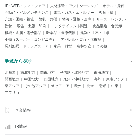
IT・WEB・ソフトウェア
人材派遣・アウトソーシング
ホテル・旅館
不動産・ビルメンテナンス
電気・ガス・エネルギー
教育・塾
介護・医療・福祉
婚礼・葬儀
物流・運輸・倉庫
リース・レンタル
飲食
広告・出版・印刷
エンタテイメント関連
食品製造・食品卸
機械・金属・電子部品
医薬品・医療機器
建築・土木・工事
小売（スーパー・コンビニ等）
アパレル・美容・化粧品
調剤薬局・ドラッグストア
家具・雑貨
農林水産
その他
地域から探す
北海道
東北地方
関東地方
甲信越・北陸地方
東海地方
関西地方
中国地方
四国地方
九州・沖縄地方
海外
東南アジア
東アジア
その他アジア
オセアニア
欧州
北米
南米
中東
アフリカ
企業情報
IR情報