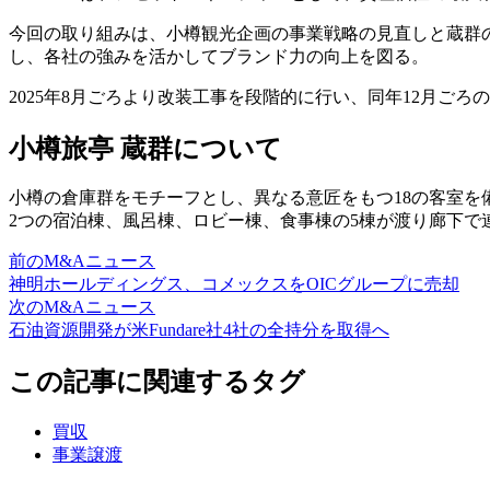
今回の取り組みは、小樽観光企画の事業戦略の見直しと蔵群
し、各社の強みを活かしてブランド力の向上を図る。
2025年8月ごろより改装工事を段階的に行い、同年12月ご
小樽旅亭 蔵群について
小樽の倉庫群をモチーフとし、異なる意匠をもつ18の客室を
2つの宿泊棟、風呂棟、ロビー棟、食事棟の5棟が渡り廊下
前のM&Aニュース
神明ホールディングス、コメックスをOICグループに売却
次のM&Aニュース
石油資源開発が米Fundare社4社の全持分を取得へ
この記事に関連するタグ
買収
事業譲渡