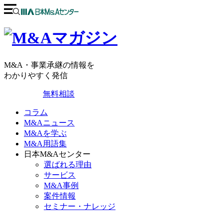
M&A・事業承継の情報を
わかりやすく発信
無料相談
コラム
M&Aニュース
M&Aを学ぶ
M&A用語集
日本M&Aセンター
選ばれる理由
サービス
M&A事例
案件情報
セミナー・ナレッジ