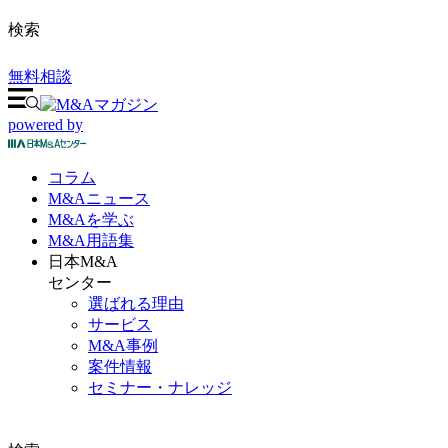
検索
無料相談
powered by
コラム
M&A
ニュース
M&Aを
学ぶ
M&A
用語集
日本M&A
センター
選ばれる理由
サービス
M&A事例
案件情報
セミナー・ナレッジ