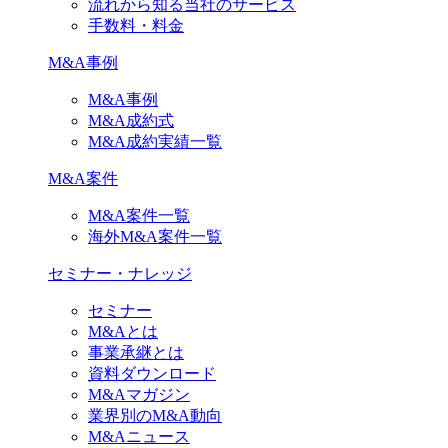
流れから知る当社のサービス
手数料・料金
M&A事例
M&A事例
M&A成約式
M&A成約実績一覧
M&A案件
M&A案件一覧
海外M&A案件一覧
セミナー・ナレッジ
セミナー
M&Aとは
事業承継とは
資料ダウンロード
M&Aマガジン
業界別のM&A動向
M&Aニュース