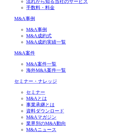
流れから知る当社のサービス
手数料・料金
M&A事例
M&A事例
M&A成約式
M&A成約実績一覧
M&A案件
M&A案件一覧
海外M&A案件一覧
セミナー・ナレッジ
セミナー
M&Aとは
事業承継とは
資料ダウンロード
M&Aマガジン
業界別のM&A動向
M&Aニュース