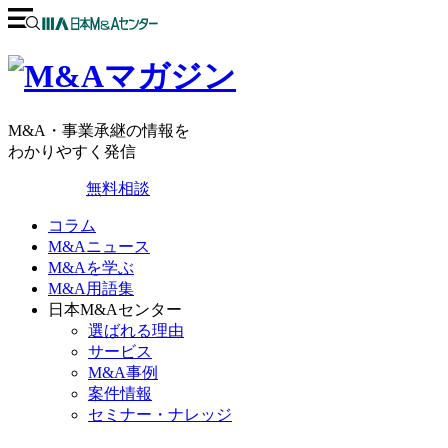
M&A・事業承継の情報を
わかりやすく発信
無料相談
コラム
M&Aニュース
M&Aを学ぶ
M&A用語集
日本M&Aセンター
選ばれる理由
サービス
M&A事例
案件情報
セミナー・ナレッジ