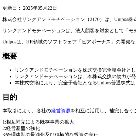
更新日：
2025年05月22日
株式会社リンクアンドモチベーション（2170）は、Unipos株式
リンクアンドモチベーションは、法人顧客を対象として「モ
Uniposは、HR領域のソフトウェア「ピアボーナス」の開発
概要
リンクアンドモチベーションを株式交換完全親会社とし、
リンクアンドモチベーションは、本株式交換の効力が発生す
本株式交換により、完全子会社となるUnipos普通株式
目的
本取引により、各社の
経営資源
を相互に活用し、補完し合う
1:相互補完による既存事業の拡大
2:経営基盤の強化
3:管理体制の最適化及び積極的な投資の実行