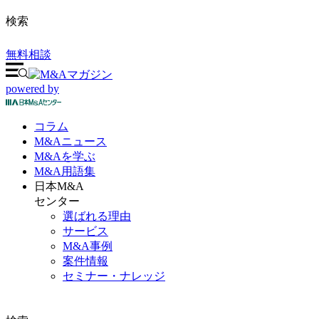
検索
無料相談
powered by
コラム
M&A
ニュース
M&Aを
学ぶ
M&A
用語集
日本M&A
センター
選ばれる理由
サービス
M&A事例
案件情報
セミナー・ナレッジ