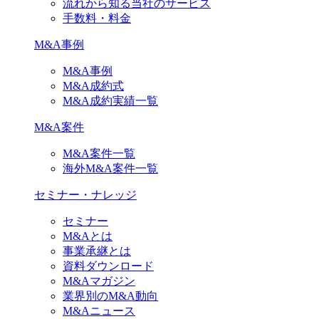
流れから知る当社のサービス
手数料・料金
M&A事例
M&A事例
M&A成約式
M&A成約実績一覧
M&A案件
M&A案件一覧
海外M&A案件一覧
セミナー・ナレッジ
セミナー
M&Aとは
事業承継とは
資料ダウンロード
M&Aマガジン
業界別のM&A動向
M&Aニュース