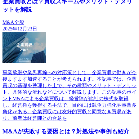
企業買収とは？買収スキームやメリット・デメリ
ットを解説
M&A全般
2025年12月23日
事業承継や業界再編への対応策として、企業買収の動きが今
後ますます加速することが考えられます。本記事では、企業
買収の基礎を整理した上で、その種類やメリット・デメリッ
ト、具体的な流れなどについて解説します。この記事のポイ
ントM&Aによる企業買収は、経営陣が他社の株式を取得
し、経営権を獲得する手法で、目的には競争力強化や事業多
角化がある。企業買収には友好的買収と同意なき買収があ
り、前者は経営陣との合意を
M&Aが失敗する要因とは？対処法や事例も紹介