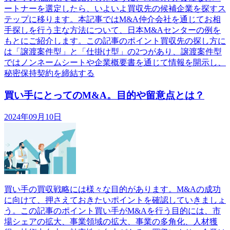
ートナーを選定したら、いよいよ買収先の候補企業を探すス
テップに移ります。本記事ではM&A仲介会社を通じてお相
手探しを行う主な方法について、日本M&Aセンターの例を
もとにご紹介します。この記事のポイント買収先の探し方に
は「譲渡案件型」と「仕掛け型」の2つがあり、譲渡案件型
ではノンネームシートや企業概要書を通じて情報を開示し、
秘密保持契約を締結する
買い手にとってのM&A。目的や留意点とは？
2024年09月10日
買い手の買収戦略には様々な目的があります。M&Aの成功
に向けて、押さえておきたいポイントを確認していきましょ
う。この記事のポイント買い手がM&Aを行う目的には、市
場シェアの拡大、事業領域の拡大、事業の多角化、人材獲