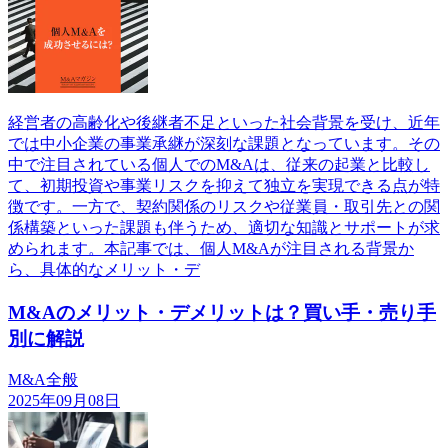
経営者の高齢化や後継者不足といった社会背景を受け、近年
では中小企業の事業承継が深刻な課題となっています。その
中で注目されている個人でのM&Aは、従来の起業と比較し
て、初期投資や事業リスクを抑えて独立を実現できる点が特
徴です。一方で、契約関係のリスクや従業員・取引先との関
係構築といった課題も伴うため、適切な知識とサポートが求
められます。本記事では、個人M&Aが注目される背景か
ら、具体的なメリット・デ
M&Aのメリット・デメリットは？買い手・売り手
別に解説
M&A全般
2025年09月08日