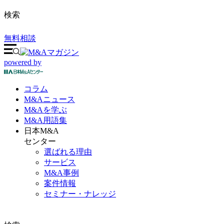
検索
無料相談
powered by
コラム
M&A
ニュース
M&Aを
学ぶ
M&A
用語集
日本M&A
センター
選ばれる理由
サービス
M&A事例
案件情報
セミナー・ナレッジ