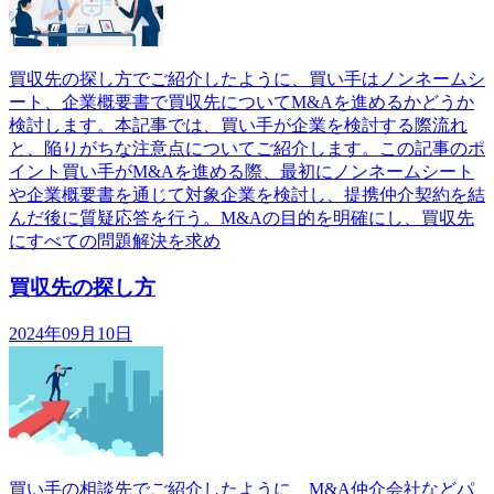
買収先の探し方でご紹介したように、買い手はノンネームシ
ート、企業概要書で買収先についてM&Aを進めるかどうか
検討します。本記事では、買い手が企業を検討する際流れ
と、陥りがちな注意点についてご紹介します。この記事のポ
イント買い手がM&Aを進める際、最初にノンネームシート
や企業概要書を通じて対象企業を検討し、提携仲介契約を結
んだ後に質疑応答を行う。M&Aの目的を明確にし、買収先
にすべての問題解決を求め
買収先の探し方
2024年09月10日
買い手の相談先でご紹介したように、M&A仲介会社などパ