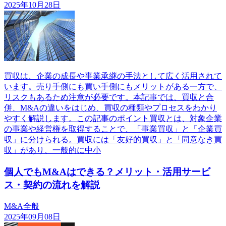
2025年10月28日
買収は、企業の成長や事業承継の手法として広く活用されて
います。売り手側にも買い手側にもメリットがある一方で、
リスクもあるため注意が必要です。本記事では、買収と合
併、M&Aの違いをはじめ、買収の種類やプロセスをわかり
やすく解説します。この記事のポイント買収とは、対象企業
の事業や経営権を取得することで、「事業買収」と「企業買
収」に分けられる。買収には「友好的買収」と「同意なき買
収」があり、一般的に中小
個人でもM&Aはできる？メリット・活用サービ
ス・契約の流れを解説
M&A全般
2025年09月08日