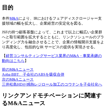
目的
本件
M&A
により、IRにおけるフェアディスクロージャー支
援領域の幅を拡大し、企業経営の安定化を図る。
JSFの持つ顧客基盤によって、これまで以上に幅広い企業群
へと取引範囲を拡大するとともに、リンクソシュールのブラ
ンディング力を融合させることで、企業の情報開示支援をよ
り高度化し、包括的なIR サービスの提供を実現させる。
【
経営コンサルティングサービス業界のM&A・事業承継の
動向はこちら
】
前のM&Aニュース
Aoba-BBT、子会社のABSを吸収合併
次のM&Aニュース
三井松島HDが感熱レジロール加工のコウナンを子会社化へ
リンクアンドモチベーションに関連す
るM&Aニュース