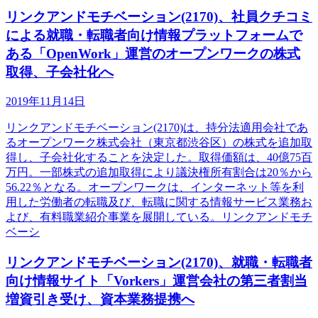
リンクアンドモチベーション(2170)、社員クチコミ
による就職・転職者向け情報プラットフォームで
ある「OpenWork」運営のオープンワークの株式
取得、子会社化へ
2019年11月14日
リンクアンドモチベーション(2170)は、持分法適用会社であ
るオープンワーク株式会社（東京都渋谷区）の株式を追加取
得し、子会社化することを決定した。取得価額は、40億75百
万円。一部株式の追加取得により議決権所有割合は20％から
56.22％となる。オープンワークは、インターネット等を利
用した労働者の転職及び、転職に関する情報サービス業務お
よび、有料職業紹介事業を展開している。リンクアンドモチ
ベーシ
リンクアンドモチベーション(2170)、就職・転職者
向け情報サイト「Vorkers」運営会社の第三者割当
増資引き受け、資本業務提携へ