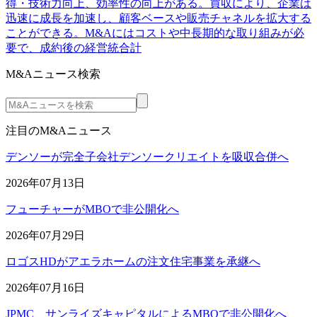
得・技術力向上、効率性の向上がある。買収により、企業は
迅速に成長を加速し、顧客ベースや販売チャネルを拡大する
ことができる。M&Aにはコストや中長期的な取り組みが必
要で、成約後の経営統合計
M&Aニュース検索
注目のM&Aニュース
デンソーが完全子会社デンソークリエイトを吸収合併へ
2026年07月13日
フューチャーがMBOで非公開化へ
2026年07月29日
ロゴスHDがアエラホームの注文住宅事業を承継へ
2026年07月16日
JPMC、サンライズキャピタルによるMBOで非公開化へ