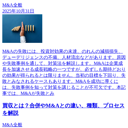
M&A全般
2025年10月31日
M&Aの失敗には、投資対効果の未達、のれんの減損損失、
デューデリジェンスの不備、人材流出などがあります。原因
や失敗事例を通して、対策法を解説します。M&Aは企業成
長を加速させる成長戦略の一つですが、必ずしも期待どおり
の効果が得られるとは限りません。当初の目標を下回り、失
敗とみなされるケースもあります。M&Aを成功に導くに
は、失敗事例を知って対策を講じることが不可欠です。本記
事では、M&Aが失敗とみ
買収とは？合併やM&Aとの違い、種類、プロセス
を解説
M&A全般