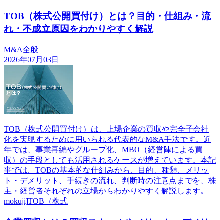
TOB（株式公開買付け）とは？目的・仕組み・流
れ・不成立原因をわかりやすく解説
M&A全般
2026年07月03日
TOB（株式公開買付け）は、上場企業の買収や完全子会社
化を実現するために用いられる代表的なM&A手法です。近
年では、事業再編やグループ化、MBO（経営陣による買
収）の手段としても活用されるケースが増えています。本記
事では、TOBの基本的な仕組みから、目的、種類、メリッ
ト・デメリット、手続きの流れ、判断時の注意点までを、株
主・経営者それぞれの立場からわかりやすく解説します。
mokuji]TOB（株式