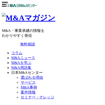
M&A・事業承継の情報を
わかりやすく発信
無料相談
コラム
M&Aニュース
M&Aを学ぶ
M&A用語集
日本M&Aセンター
選ばれる理由
サービス
M&A事例
案件情報
セミナー・ナレッジ