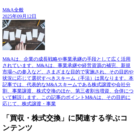
M&A全般
2025年09月12日
M&Aは、企業の成長戦略や事業承継の手段として広く活用
されています。M&Aは、事業承継や経営資源の補完、新規
市場への参入など、さまざまな目的で実施され、その目的や
状況に応じて選択すべきスキーム（手法）は異なります。本
記事では、代表的なM&Aスキームである株式譲渡や会社分
割、事業譲渡、株式交換のほか、第三者割当増資、合併につ
いて解説します。この記事のポイントM&Aは、その目的に
応じて、株式譲渡・事業
「買収・株式交換」に関連する学ぶコ
ンテンツ