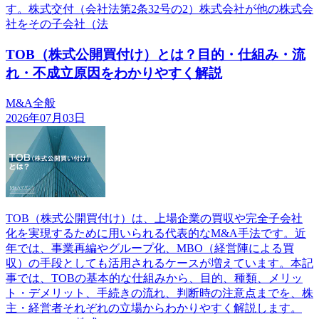
す。株式交付（会社法第2条32号の2）株式会社が他の株式会
社をその子会社（法
TOB（株式公開買付け）とは？目的・仕組み・流
れ・不成立原因をわかりやすく解説
M&A全般
2026年07月03日
TOB（株式公開買付け）は、上場企業の買収や完全子会社
化を実現するために用いられる代表的なM&A手法です。近
年では、事業再編やグループ化、MBO（経営陣による買
収）の手段としても活用されるケースが増えています。本記
事では、TOBの基本的な仕組みから、目的、種類、メリッ
ト・デメリット、手続きの流れ、判断時の注意点までを、株
主・経営者それぞれの立場からわかりやすく解説します。