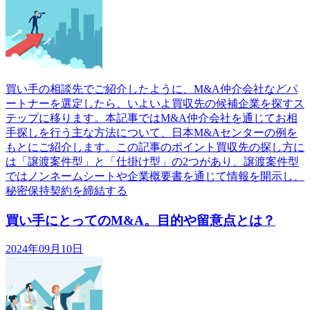
買い手の相談先でご紹介したように、M&A仲介会社などパ
ートナーを選定したら、いよいよ買収先の候補企業を探すス
テップに移ります。本記事ではM&A仲介会社を通じてお相
手探しを行う主な方法について、日本M&Aセンターの例を
もとにご紹介します。この記事のポイント買収先の探し方に
は「譲渡案件型」と「仕掛け型」の2つがあり、譲渡案件型
ではノンネームシートや企業概要書を通じて情報を開示し、
秘密保持契約を締結する
買い手にとってのM&A。目的や留意点とは？
2024年09月10日