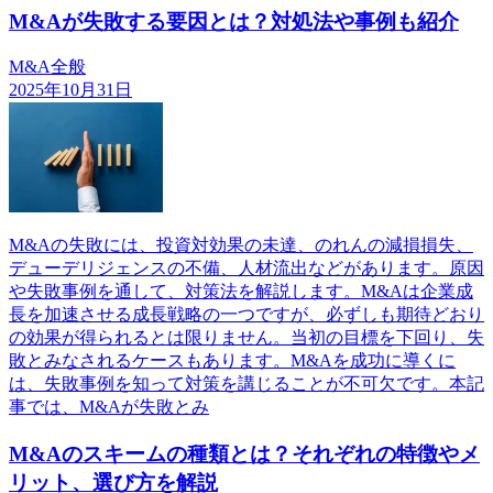
M&Aが失敗する要因とは？対処法や事例も紹介
M&A全般
2025年10月31日
M&Aの失敗には、投資対効果の未達、のれんの減損損失、
デューデリジェンスの不備、人材流出などがあります。原因
や失敗事例を通して、対策法を解説します。M&Aは企業成
長を加速させる成長戦略の一つですが、必ずしも期待どおり
の効果が得られるとは限りません。当初の目標を下回り、失
敗とみなされるケースもあります。M&Aを成功に導くに
は、失敗事例を知って対策を講じることが不可欠です。本記
事では、M&Aが失敗とみ
M&Aのスキームの種類とは？それぞれの特徴やメ
リット、選び方を解説