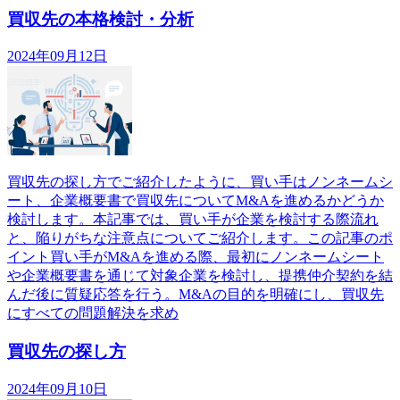
買収先の本格検討・分析
2024年09月12日
買収先の探し方でご紹介したように、買い手はノンネームシ
ート、企業概要書で買収先についてM&Aを進めるかどうか
検討します。本記事では、買い手が企業を検討する際流れ
と、陥りがちな注意点についてご紹介します。この記事のポ
イント買い手がM&Aを進める際、最初にノンネームシート
や企業概要書を通じて対象企業を検討し、提携仲介契約を結
んだ後に質疑応答を行う。M&Aの目的を明確にし、買収先
にすべての問題解決を求め
買収先の探し方
2024年09月10日