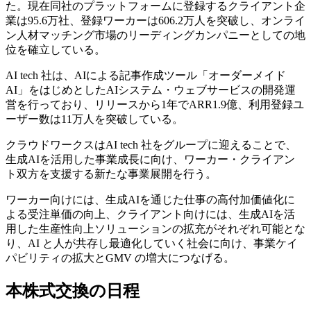
た。現在同社のプラットフォームに登録するクライアント企
業は95.6万社、登録ワーカーは606.2万人を突破し、オンライ
ン人材マッチング市場のリーディングカンパニーとしての地
位を確立している。
AI tech 社は、AIによる記事作成ツール「オーダーメイド
AI」をはじめとしたAIシステム・ウェブサービスの開発運
営を行っており、リリースから1年でARR1.9億、利用登録ユ
ーザー数は11万人を突破している。
クラウドワークスはAI tech 社をグループに迎えることで、
生成AIを活用した事業成長に向け、ワーカー・クライアン
ト双方を支援する新たな事業展開を行う。
ワーカー向けには、生成AIを通じた仕事の高付加価値化に
よる受注単価の向上、クライアント向けには、生成AIを活
用した生産性向上ソリューションの拡充がそれぞれ可能とな
り、AI と人が共存し最適化していく社会に向け、事業ケイ
パビリティの拡大とGMV の増大につなげる。
本株式交換の日程