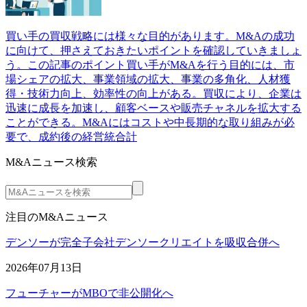
買い手の買収戦略には様々な目的があります。M&Aの成功
に向けて、押さえておきたいポイントを確認していきましょ
う。この記事のポイント買い手がM&Aを行う目的には、市
場シェアの拡大、事業領域の拡大、事業の多角化、人材獲
得・技術力向上、効率性の向上がある。買収により、企業は
迅速に成長を加速し、顧客ベースや販売チャネルを拡大する
ことができる。M&Aにはコストや中長期的な取り組みが必
要で、成約後の経営統合計
M&Aニュース検索
注目のM&Aニュース
デンソーが完全子会社デンソークリエイトを吸収合併へ
2026年07月13日
フューチャーがMBOで非公開化へ