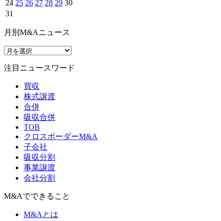
24
25
26
27
28
29
30
31
月別M&Aニュース
注目ニュースワード
買収
株式譲渡
合併
吸収合併
TOB
クロスボーダーM&A
子会社
吸収分割
事業譲渡
会社分割
M&Aでできること
M&Aとは