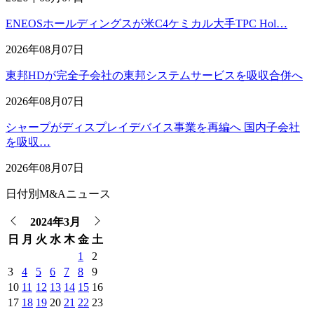
ENEOSホールディングスが米C4ケミカル大手TPC Hol…
2026年08月07日
東邦HDが完全子会社の東邦システムサービスを吸収合併へ
2026年08月07日
シャープがディスプレイデバイス事業を再編へ 国内子会社
を吸収…
2026年08月07日
日付別M&Aニュース
2024年3月
日
月
火
水
木
金
土
1
2
3
4
5
6
7
8
9
10
11
12
13
14
15
16
17
18
19
20
21
22
23