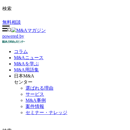
検索
無料相談
powered by
コラム
M&A
ニュース
M&Aを
学ぶ
M&A
用語集
日本M&A
センター
選ばれる理由
サービス
M&A事例
案件情報
セミナー・ナレッジ