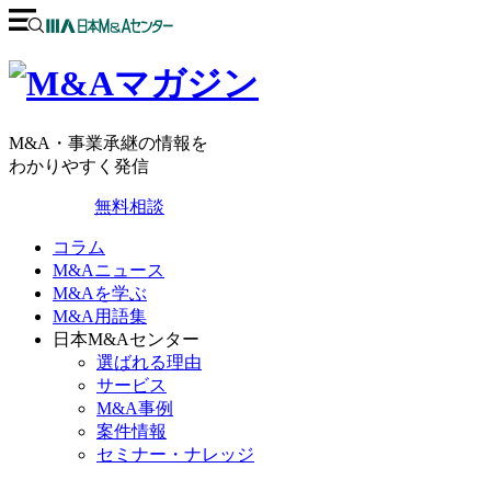
M&A・事業承継の情報を
わかりやすく発信
無料相談
コラム
M&Aニュース
M&Aを学ぶ
M&A用語集
日本M&Aセンター
選ばれる理由
サービス
M&A事例
案件情報
セミナー・ナレッジ