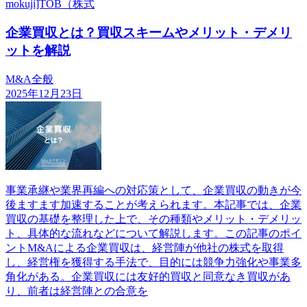
mokuji]TOB（株式
企業買収とは？買収スキームやメリット・デメリ
ットを解説
M&A全般
2025年12月23日
事業承継や業界再編への対応策として、企業買収の動きが今
後ますます加速することが考えられます。本記事では、企業
買収の基礎を整理した上で、その種類やメリット・デメリッ
ト、具体的な流れなどについて解説します。この記事のポイ
ントM&Aによる企業買収は、経営陣が他社の株式を取得
し、経営権を獲得する手法で、目的には競争力強化や事業多
角化がある。企業買収には友好的買収と同意なき買収があ
り、前者は経営陣との合意を