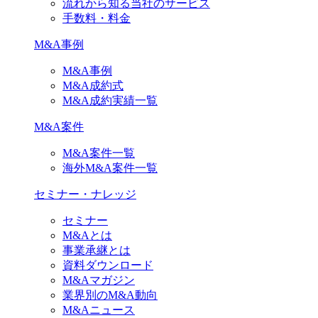
流れから知る当社のサービス
手数料・料金
M&A事例
M&A事例
M&A成約式
M&A成約実績一覧
M&A案件
M&A案件一覧
海外M&A案件一覧
セミナー・ナレッジ
セミナー
M&Aとは
事業承継とは
資料ダウンロード
M&Aマガジン
業界別のM&A動向
M&Aニュース