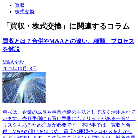
買収
株式交換
「買収・株式交換」に関連するコラム
買収とは？合併やM&Aとの違い、種類、プロセス
を解説
M&A全般
2025年10月28日
買収は、企業の成長や事業承継の手法として広く活用されて
います。売り手側にも買い手側にもメリットがある一方で、
リスクもあるため注意が必要です。本記事では、買収と合
併、M&Aの違いをはじめ、買収の種類やプロセスをわかり
やすく解説します。この記事のポイント買収とは、対象企業