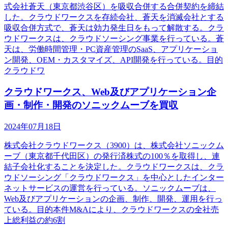
式会社蒼天（東京都渋谷区）を吸収合併する合併契約を締結
した。クラウドワークスを存続会社、蒼天を消滅会社とする
吸収合併方式で、蒼天は効力発生日をもって解散する。クラ
ウドワークスは、クラウドソーシング事業を行っている。蒼
天は、労働時間管理・PC資産管理のSaaS、アプリケーショ
ン開発、OEM・カスタマイズ、API開発を行っている。目的
クラウドワ
クラウドワークス、Web及びアプリケーション企
画・制作・開発のソニックムーブを買収
2024年07月18日
株式会社クラウドワークス（3900）は、株式会社ソニックム
ーブ（東京都千代田区）の発行済株式の100％を取得し、連
結子会社化することを決定した。クラウドワークスは、クラ
ウドソーシング「クラウドワークス」を中心としたインター
ネットサービスの運営を行っている。ソニックムーブは、
Web及びアプリケーションの企画、制作、開発、運用を行っ
ている。目的本件M&Aにより、クラウドワークスの全社売
上総利益の約6割