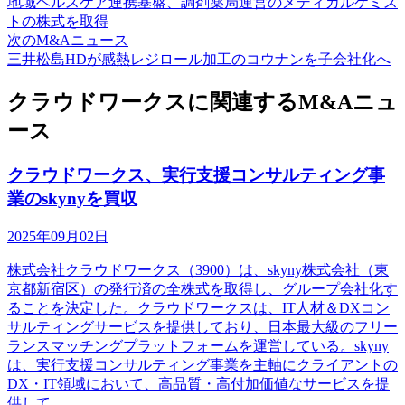
地域ヘルスケア連携基盤、調剤薬局運営のメディカルケミス
トの株式を取得
次のM&Aニュース
三井松島HDが感熱レジロール加工のコウナンを子会社化へ
クラウドワークスに関連するM&Aニュ
ース
クラウドワークス、実行支援コンサルティング事
業のskynyを買収
2025年09月02日
株式会社クラウドワークス（3900）は、skyny株式会社（東
京都新宿区）の発行済の全株式を取得し、グループ会社化す
ることを決定した。クラウドワークスは、IT人材＆DXコン
サルティングサービスを提供しており、日本最大級のフリー
ランスマッチングプラットフォームを運営している。skyny
は、実行支援コンサルティング事業を主軸にクライアントの
DX・IT領域において、高品質・高付加価値なサービスを提
供して