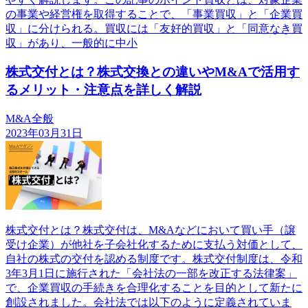
の事業や経営権を取得することで、「事業買収」と「企業買
収」に分けられる。買収には「友好的買収」と「同意なき買
収」があり、一般的に中小
株式交付とは？株式交換との違いやM&Aで活用す
るメリット・注意点を詳しく解説
M&A全般
2023年03月31日
株式交付とは？株式交付は、M&Aなどにおいて買い手（譲
受け企業）が他社を子会社化するために支払う対価として、
自社の株式の交付を認める制度です。株式交付制度は、令和
3年3月1日に施行された「会社法の一部を改正する法律案」
で、企業買収の手続きを合理化することを目的として新たに
創設されました。会社法では以下のように定義されていま