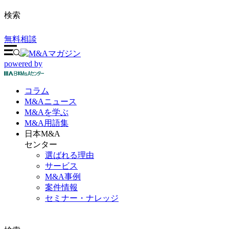
検索
無料相談
powered by
コラム
M&A
ニュース
M&Aを
学ぶ
M&A
用語集
日本M&A
センター
選ばれる理由
サービス
M&A事例
案件情報
セミナー・ナレッジ