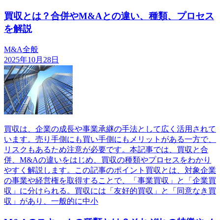
買収とは？合併やM&Aとの違い、種類、プロセス
を解説
M&A全般
2025年10月28日
買収は、企業の成長や事業承継の手法として広く活用されて
います。売り手側にも買い手側にもメリットがある一方で、
リスクもあるため注意が必要です。本記事では、買収と合
併、M&Aの違いをはじめ、買収の種類やプロセスをわかり
やすく解説します。この記事のポイント買収とは、対象企業
の事業や経営権を取得することで、「事業買収」と「企業買
収」に分けられる。買収には「友好的買収」と「同意なき買
収」があり、一般的に中小