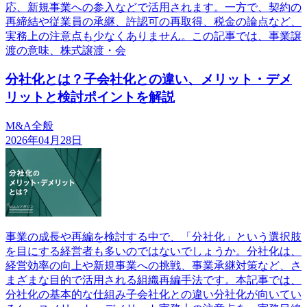
応、新規事業への参入などで活用されます。一方で、契約の
再締結や従業員の承継、許認可の再取得、税金の論点など、
実務上の注意点も少なくありません。この記事では、事業譲
渡の意味、株式譲渡・会
分社化とは？子会社化との違い、メリット・デメ
リットと検討ポイントを解説
M&A全般
2026年04月28日
事業の成長や再編を検討する中で、「分社化」という選択肢
を目にする経営者も多いのではないでしょうか。分社化は、
経営効率の向上や新規事業への挑戦、事業承継対策など、さ
まざまな目的で活用される組織再編手法です。本記事では、
分社化の基本的な仕組み子会社化との違い分社化が向いてい