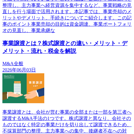
整理し、主力事業へ経営資源を集中するなど、事業戦略の見
直しを行う場面で活用されます。本記事では、事業売却のメ
リットやデメリット、手続きについてご紹介します。この記
事のポイント事業売却の目的は資金調達、事業ポートフォリ
オの見直し、事業承継な
事業譲渡とは？株式譲渡との違い・メリット・デ
メリット・流れ・税金を解説
M&A全般
2026年06月03日
事業譲渡とは、会社が営む事業の全部または一部を第三者へ
譲渡するM&A手法の1つです。株式譲渡と異なり、会社その
ものではなく特定の事業だけを切り出して譲渡できるため、
不採算部門の整理、主力事業への集中、後継者不在への対