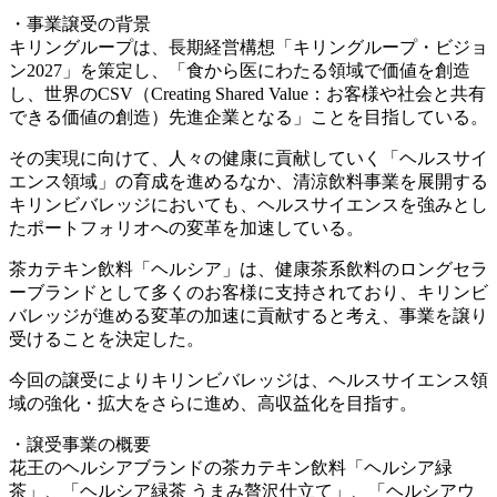
・事業譲受の背景
キリングループは、長期経営構想「キリングループ・ビジョ
ン2027」を策定し、「食から医にわたる領域で価値を創造
し、世界のCSV（Creating Shared Value：お客様や社会と共有
できる価値の創造）先進企業となる」ことを目指している。
その実現に向けて、人々の健康に貢献していく「ヘルスサイ
エンス領域」の育成を進めるなか、清涼飲料事業を展開する
キリンビバレッジにおいても、ヘルスサイエンスを強みとし
たポートフォリオへの変革を加速している。
茶カテキン飲料「ヘルシア」は、健康茶系飲料のロングセラ
ーブランドとして多くのお客様に支持されており、キリンビ
バレッジが進める変革の加速に貢献すると考え、事業を譲り
受けることを決定した。
今回の譲受によりキリンビバレッジは、ヘルスサイエンス領
域の強化・拡大をさらに進め、高収益化を目指す。
・譲受事業の概要
花王のヘルシアブランドの茶カテキン飲料「ヘルシア緑
茶」、「ヘルシア緑茶 うまみ贅沢仕立て」、「ヘルシアウ