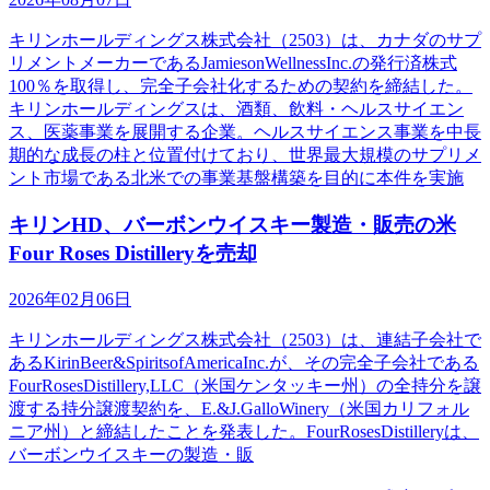
キリンホールディングス株式会社（2503）は、カナダのサプ
リメントメーカーであるJamiesonWellnessInc.の発行済株式
100％を取得し、完全子会社化するための契約を締結した。
キリンホールディングスは、酒類、飲料・ヘルスサイエン
ス、医薬事業を展開する企業。ヘルスサイエンス事業を中長
期的な成長の柱と位置付けており、世界最大規模のサプリメ
ント市場である北米での事業基盤構築を目的に本件を実施
キリンHD、バーボンウイスキー製造・販売の米
Four Roses Distilleryを売却
2026年02月06日
キリンホールディングス株式会社（2503）は、連結子会社で
あるKirinBeer&SpiritsofAmericaInc.が、その完全子会社である
FourRosesDistillery,LLC（米国ケンタッキー州）の全持分を譲
渡する持分譲渡契約を、E.&J.GalloWinery（米国カリフォル
ニア州）と締結したことを発表した。FourRosesDistilleryは、
バーボンウイスキーの製造・販