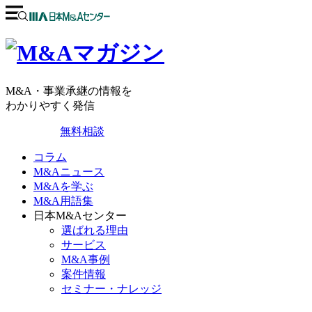
M&A・事業承継の情報を
わかりやすく発信
無料相談
コラム
M&Aニュース
M&Aを学ぶ
M&A用語集
日本M&Aセンター
選ばれる理由
サービス
M&A事例
案件情報
セミナー・ナレッジ