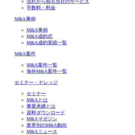
流れから知る当社のサービス
手数料・料金
M&A事例
M&A事例
M&A成約式
M&A成約実績一覧
M&A案件
M&A案件一覧
海外M&A案件一覧
セミナー・ナレッジ
セミナー
M&Aとは
事業承継とは
資料ダウンロード
M&Aマガジン
業界別のM&A動向
M&Aニュース