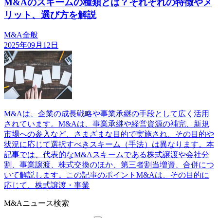
M&Aのスキームの種類とは？それぞれの特徴やメ
リット、選び方を解説
M&A全般
2025年09月12日
M&Aは、企業の成長戦略や事業承継の手段として広く活用
されています。M&Aは、事業承継や経営資源の補完、新規
市場への参入など、さまざまな目的で実施され、その目的や
状況に応じて選択すべきスキーム（手法）は異なります。本
記事では、代表的なM&Aスキームである株式譲渡や会社分
割、事業譲渡、株式交換のほか、第三者割当増資、合併につ
いて解説します。この記事のポイントM&Aは、その目的に
応じて、株式譲渡・事業
M&Aニュース検索