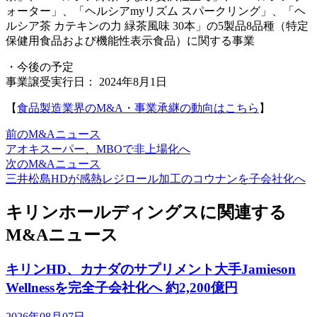
ォーター」、「ヘルシアmyリズム スパークリング」、「ヘ
ルシア茶 カテキンの力 緑茶風味 30本」の5製品8品種（特定
保健用食品および機能性表示食品）に関する事業
・今後の予定
事業譲受実行日： 2024年8月1日
【
食品製造業界のM&A・事業承継の動向はこちら
】
前のM&Aニュース
アオキスーパー、MBOで非上場化へ
次のM&Aニュース
三井松島HDが感熱レジロール加工のコウナンを子会社化へ
キリンホールディングスに関連する
M&Aニュース
キリンHD、カナダのサプリメント大手Jamieson
Wellnessを完全子会社化へ 約2,200億円
2026年08月07日