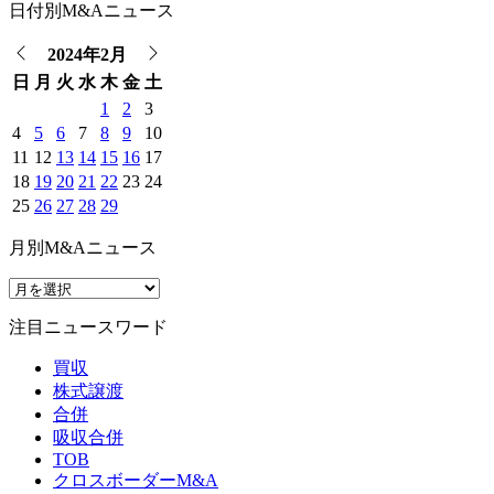
日付別M&Aニュース
2024年2月
日
月
火
水
木
金
土
1
2
3
4
5
6
7
8
9
10
11
12
13
14
15
16
17
18
19
20
21
22
23
24
25
26
27
28
29
月別M&Aニュース
注目ニュースワード
買収
株式譲渡
合併
吸収合併
TOB
クロスボーダーM&A