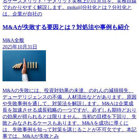
るケースメリット・デメリット実務上の注意点を、実務目線
でわかりやすく解説します。mokuji]分社化とは？分社化と
は、企業が自社の
M&Aが失敗する要因とは？対処法や事例も紹介
M&A全般
2025年10月31日
M&Aの失敗には、投資対効果の未達、のれんの減損損失、
デューデリジェンスの不備、人材流出などがあります。原因
や失敗事例を通して、対策法を解説します。M&Aは企業成
長を加速させる成長戦略の一つですが、必ずしも期待どおり
の効果が得られるとは限りません。当初の目標を下回り、失
敗とみなされるケースもあります。M&Aを成功に導くに
は、失敗事例を知って対策を講じることが不可欠です。本記
事では、M&Aが失敗とみ