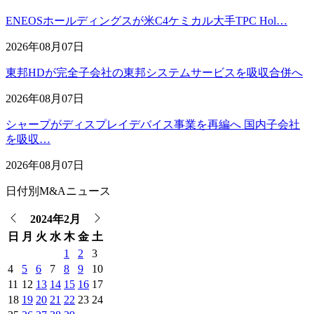
ENEOSホールディングスが米C4ケミカル大手TPC Hol…
2026年08月07日
東邦HDが完全子会社の東邦システムサービスを吸収合併へ
2026年08月07日
シャープがディスプレイデバイス事業を再編へ 国内子会社
を吸収…
2026年08月07日
日付別M&Aニュース
2024年2月
日
月
火
水
木
金
土
1
2
3
4
5
6
7
8
9
10
11
12
13
14
15
16
17
18
19
20
21
22
23
24