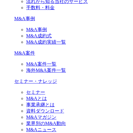
流れから知る当社のサービス
手数料・料金
M&A事例
M&A事例
M&A成約式
M&A成約実績一覧
M&A案件
M&A案件一覧
海外M&A案件一覧
セミナー・ナレッジ
セミナー
M&Aとは
事業承継とは
資料ダウンロード
M&Aマガジン
業界別のM&A動向
M&Aニュース