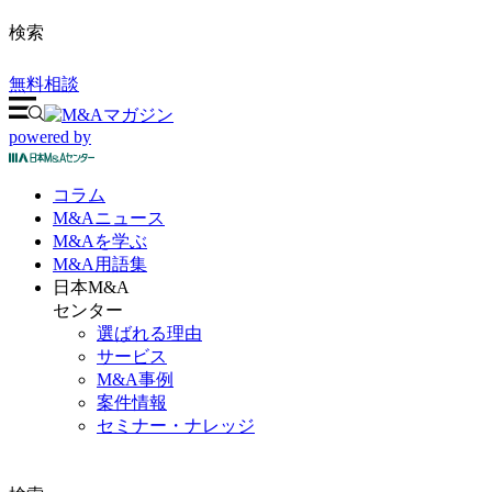
検索
無料相談
powered by
コラム
M&A
ニュース
M&Aを
学ぶ
M&A
用語集
日本M&A
センター
選ばれる理由
サービス
M&A事例
案件情報
セミナー・ナレッジ