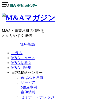
M&A・事業承継の情報を
わかりやすく発信
無料相談
コラム
M&Aニュース
M&Aを学ぶ
M&A用語集
日本M&Aセンター
選ばれる理由
サービス
M&A事例
案件情報
セミナー・ナレッジ