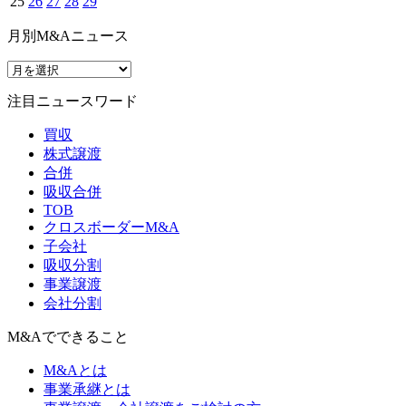
25
26
27
28
29
月別M&Aニュース
注目ニュースワード
買収
株式譲渡
合併
吸収合併
TOB
クロスボーダーM&A
子会社
吸収分割
事業譲渡
会社分割
M&Aでできること
M&Aとは
事業承継とは