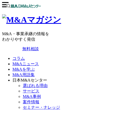
M&A・事業承継の情報を
わかりやすく発信
無料相談
コラム
M&Aニュース
M&Aを学ぶ
M&A用語集
日本M&Aセンター
選ばれる理由
サービス
M&A事例
案件情報
セミナー・ナレッジ