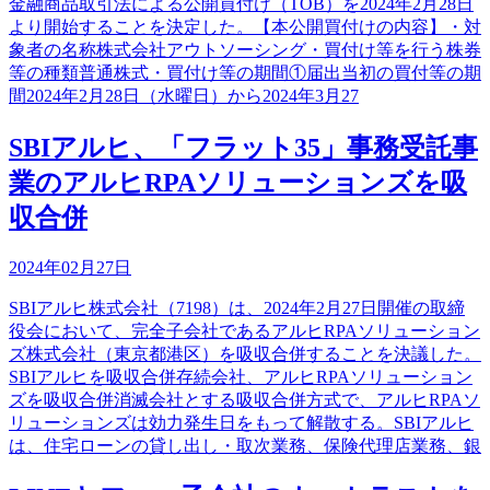
金融商品取引法による公開買付け（TOB）を2024年2月28日
より開始することを決定した。【本公開買付けの内容】・対
象者の名称株式会社アウトソーシング・買付け等を行う株券
等の種類普通株式・買付け等の期間①届出当初の買付等の期
間2024年2月28日（水曜日）から2024年3月27
SBIアルヒ、「フラット35」事務受託事
業のアルヒRPAソリューションズを吸
収合併
2024年02月27日
SBIアルヒ株式会社（7198）は、2024年2月27日開催の取締
役会において、完全子会社であるアルヒRPAソリューション
ズ株式会社（東京都港区）を吸収合併することを決議した。
SBIアルヒを吸収合併存続会社、アルヒRPAソリューション
ズを吸収合併消滅会社とする吸収合併方式で、アルヒRPAソ
リューションズは効力発生日をもって解散する。SBIアルヒ
は、住宅ローンの貸し出し・取次業務、保険代理店業務、銀