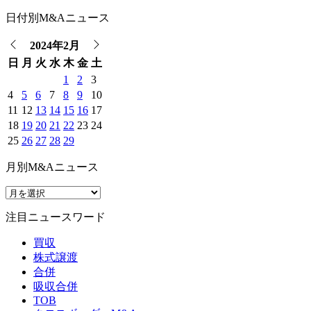
日付別M&Aニュース
2024年2月
日
月
火
水
木
金
土
1
2
3
4
5
6
7
8
9
10
11
12
13
14
15
16
17
18
19
20
21
22
23
24
25
26
27
28
29
月別M&Aニュース
注目ニュースワード
買収
株式譲渡
合併
吸収合併
TOB