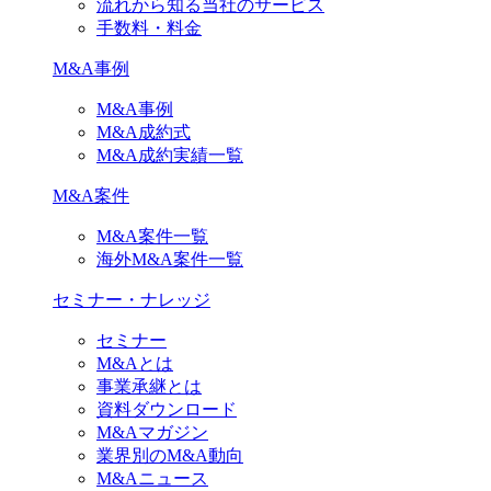
流れから知る当社のサービス
手数料・料金
M&A事例
M&A事例
M&A成約式
M&A成約実績一覧
M&A案件
M&A案件一覧
海外M&A案件一覧
セミナー・ナレッジ
セミナー
M&Aとは
事業承継とは
資料ダウンロード
M&Aマガジン
業界別のM&A動向
M&Aニュース