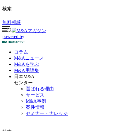
検索
無料相談
powered by
コラム
M&A
ニュース
M&Aを
学ぶ
M&A
用語集
日本M&A
センター
選ばれる理由
サービス
M&A事例
案件情報
セミナー・ナレッジ