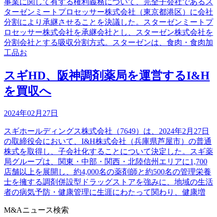
事業に関して有する権利義務について、完全子会社であるス
ターゼンミートプロセッサー株式会社（東京都港区）に会社
分割により承継させることを決議した。スターゼンミートプ
ロセッサー株式会社を承継会社とし、スターゼン株式会社を
分割会社とする吸収分割方式。スターゼンは、食肉・食肉加
工品お
スギHD、阪神調剤薬局を運営するI&H
を買収へ
2024年02月27日
スギホールディングス株式会社（7649）は、2024年2月27日
の取締役会において、I&H株式会社（兵庫県芦屋市）の普通
株式を取得し、子会社化することについて決定した。スギ薬
局グループは、関東・中部・関西・北陸信州エリアに1,700
店舗以上を展開し、約4,000名の薬剤師と約500名の管理栄養
士を擁する調剤併設型ドラッグストアを強みに、地域の生活
者の病気予防・健康管理に生涯にわたって関わり、健康増
M&Aニュース検索