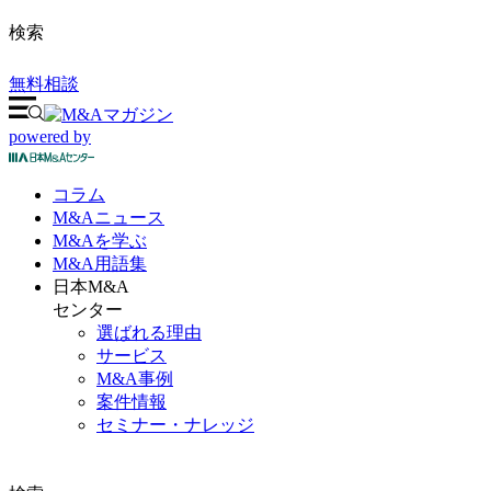
検索
無料相談
powered by
コラム
M&A
ニュース
M&Aを
学ぶ
M&A
用語集
日本M&A
センター
選ばれる理由
サービス
M&A事例
案件情報
セミナー・ナレッジ