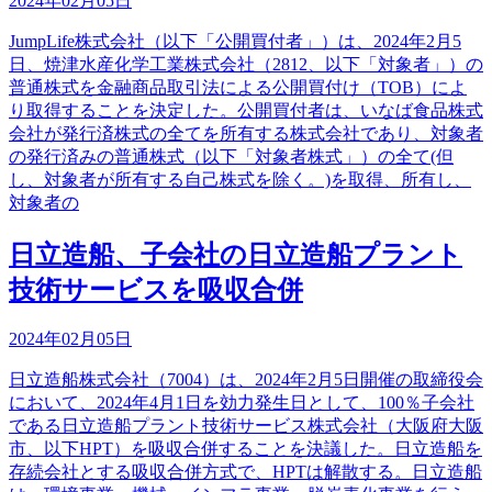
2024年02月05日
JumpLife株式会社（以下「公開買付者」）は、2024年2月5
日、焼津水産化学工業株式会社（2812、以下「対象者」）の
普通株式を金融商品取引法による公開買付け（TOB）によ
り取得することを決定した。公開買付者は、いなば食品株式
会社が発行済株式の全てを所有する株式会社であり、対象者
の発行済みの普通株式（以下「対象者株式」）の全て(但
し、対象者が所有する自己株式を除く。)を取得、所有し、
対象者の
日立造船、子会社の日立造船プラント
技術サービスを吸収合併
2024年02月05日
日立造船株式会社（7004）は、2024年2月5日開催の取締役会
において、2024年4月1日を効力発生日として、100％子会社
である日立造船プラント技術サービス株式会社（大阪府大阪
市、以下HPT）を吸収合併することを決議した。日立造船を
存続会社とする吸収合併方式で、HPTは解散する。日立造船