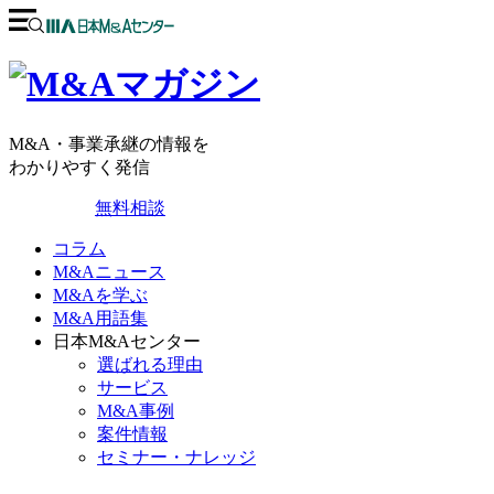
M&A・事業承継の情報を
わかりやすく発信
無料相談
コラム
M&Aニュース
M&Aを学ぶ
M&A用語集
日本M&Aセンター
選ばれる理由
サービス
M&A事例
案件情報
セミナー・ナレッジ