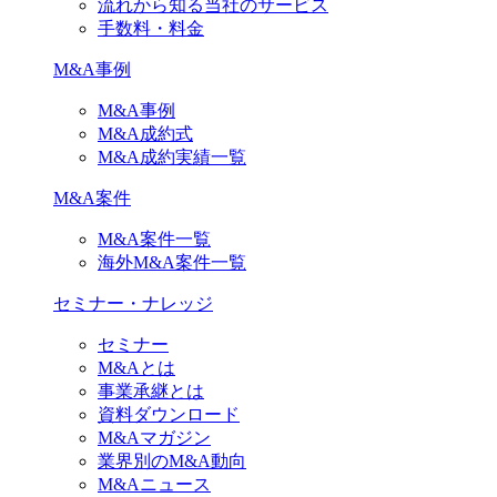
流れから知る当社のサービス
手数料・料金
M&A事例
M&A事例
M&A成約式
M&A成約実績一覧
M&A案件
M&A案件一覧
海外M&A案件一覧
セミナー・ナレッジ
セミナー
M&Aとは
事業承継とは
資料ダウンロード
M&Aマガジン
業界別のM&A動向
M&Aニュース