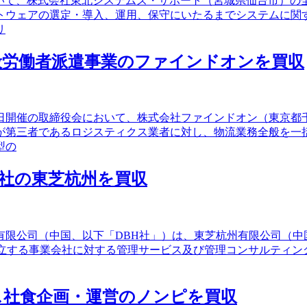
役会において、株式会社東北システムズ・サポート（宮城県仙台市）
トウェアの選定・導入、運用、保守にいたるまでシステムに関
リ
般労働者派遣事業のファインドオンを買収
2月1日開催の取締役会において、株式会社ファインドオン（東
が第三者であるロジスティクス業者に対し、物流業務全般を一
型の
社の東芝杭州を買収
有限公司（中国、以下「DBH社」）は、東芝杭州有限公司（中
する事業会社に対する管理サービス及び管理コンサルティングを
ス社食企画・運営のノンピを買収