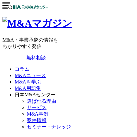
M&A・事業承継の情報を
わかりやすく発信
無料相談
コラム
M&Aニュース
M&Aを学ぶ
M&A用語集
日本M&Aセンター
選ばれる理由
サービス
M&A事例
案件情報
セミナー・ナレッジ