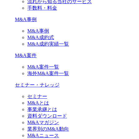
流れから知る当社のサービス
手数料・料金
M&A事例
M&A事例
M&A成約式
M&A成約実績一覧
M&A案件
M&A案件一覧
海外M&A案件一覧
セミナー・ナレッジ
セミナー
M&Aとは
事業承継とは
資料ダウンロード
M&Aマガジン
業界別のM&A動向
M&Aニュース