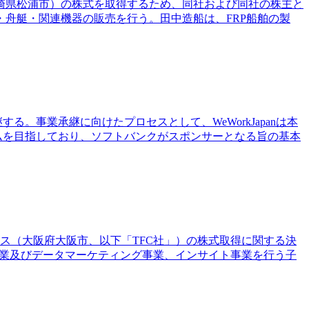
長崎県松浦市）の株式を取得するため、同社および同社の株主と
舟艇・関連機器の販売を行う。田中造船は、FRP船舶の製
する。事業承継に向けたプロセスとして、WeWorkJapanは本
ームを目指しており、ソフトバンクがスポンサーとなる旨の基本
ックス（大阪府大阪市、以下「TFC社」）の株式取得に関する決
グ事業及びデータマーケティング事業、インサイト事業を行う子