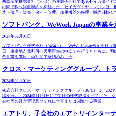
西華産業株式会社（8061）の連結子会社であるセイカダイ
の間で株式譲渡契約を締結した。セイカダイヤエンジンは、
造・修理・販売・保守・管理、舶用機器の修理・販売3軸NC
ソフトバンク、WeWork Japanの事業
2024年02月01日
ソフトバンク株式会社（9434）は、WeWorkJapan合同
日、東京地方裁判所へ民事再生の申立てを行うとともに、開始決
合意書を本日、両社間で締結済み。今
クロス・マーケティンググループ、ト
2024年02月01日
株式会社クロス・マーケティンググループ（3675）は、20
議を行い、2024年1月31日にTFC社の株式取得を完了し
会社等の経営管理及びそれに付帯または関連する事業
エアトリ、子会社のエアトリインター