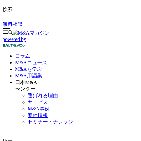
検索
無料相談
powered by
コラム
M&A
ニュース
M&Aを
学ぶ
M&A
用語集
日本M&A
センター
選ばれる理由
サービス
M&A事例
案件情報
セミナー・ナレッジ