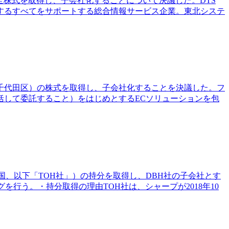
の全株式を取得し、子会社化することについて決議した。DTS
するすべてをサポートする総合情報サービス企業。東北システ
京都千代田区）の株式を取得し、子会社化することを決議した。フ
括して委託すること）をはじめとするECソリューションを包
国、以下「TOH社」）の持分を取得し、DBH社の子会社とす
行う。・持分取得の理由TOH社は、シャープが2018年10