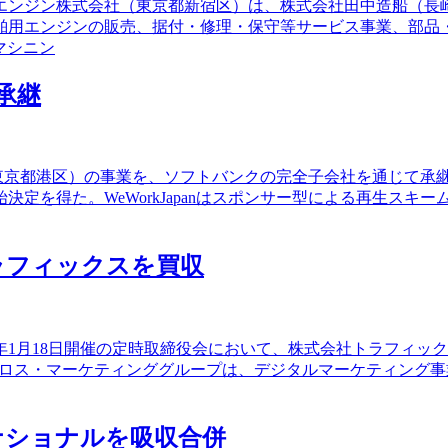
ヤエンジン株式会社（東京都新宿区）は、株式会社田中造船（
舶用エンジンの販売、据付・修理・保守等サービス事業、部品・
マシニン
を承継
会社（東京都港区）の事業を、ソフトバンクの完全子会社を通じて承継
定を得た。WeWorkJapanはスポンサー型による再生スキ
ラフィックスを買収
24年1月18日開催の定時取締役会において、株式会社トラフィ
た。クロス・マーケティンググループは、デジタルマーケティン
ナショナルを吸収合併