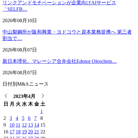
リンクアンドモチベーションが企業向けAIサービス
「SELFB…
2026年08月10日
中山製鋼所が阪和興業・ヨドコウと資本業務提携へ 第三者
割当で…
2026年08月07日
新日本理化、マレーシア合弁会社Edenor Oleochem…
2026年08月07日
日付別M&Aニュース
2023年4月
日
月
火
水
木
金
土
1
2
3
4
5
6
7
8
9
10
11
12
13
14
15
16
17
18
19
20
21
22