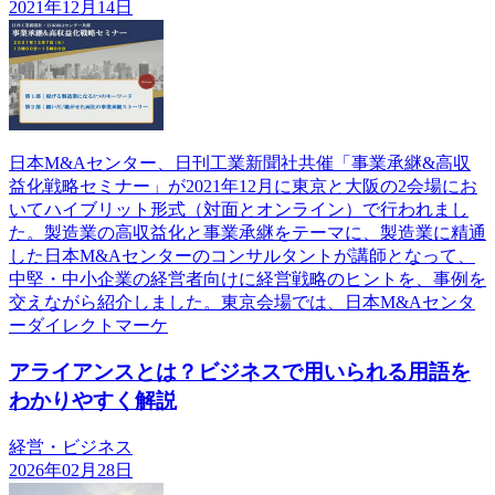
2021年12月14日
日本M&Aセンター、日刊工業新聞社共催「事業承継&高収
益化戦略セミナー」が2021年12月に東京と大阪の2会場にお
いてハイブリット形式（対面とオンライン）で行われまし
た。製造業の高収益化と事業承継をテーマに、製造業に精通
した日本M&Aセンターのコンサルタントが講師となって、
中堅・中小企業の経営者向けに経営戦略のヒントを、事例を
交えながら紹介しました。東京会場では、日本M&Aセンタ
ーダイレクトマーケ
アライアンスとは？ビジネスで用いられる用語を
わかりやすく解説
経営・ビジネス
2026年02月28日