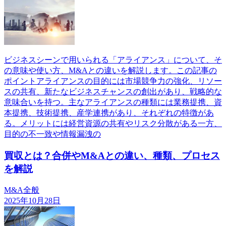
ビジネスシーンで用いられる「アライアンス」について、そ
の意味や使い方、M&Aとの違いを解説します。この記事の
ポイントアライアンスの目的には市場競争力の強化、リソー
スの共有、新たなビジネスチャンスの創出があり、戦略的な
意味合いを持つ。主なアライアンスの種類には業務提携、資
本提携、技術提携、産学連携があり、それぞれの特徴があ
る。メリットには経営資源の共有やリスク分散がある一方、
目的の不一致や情報漏洩の
買収とは？合併やM&Aとの違い、種類、プロセス
を解説
M&A全般
2025年10月28日