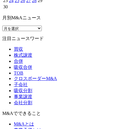
23
24
25
26
27
28
29
30
月別M&Aニュース
注目ニュースワード
買収
株式譲渡
合併
吸収合併
TOB
クロスボーダーM&A
子会社
吸収分割
事業譲渡
会社分割
M&Aでできること
M&Aとは