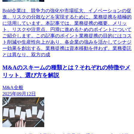
Bold企業は、競争力の強化や市場拡大、イノベーションの促
進、リスクの分散などを実現するために、業務提携を積極的
に活用しています。本記事では、業務提携の概要、メリッ
ト、リスクや注意点、円滑に進めるためのポイントについて
ご紹介します。この記事のポイント業務提携の目的にはコス
ト削減や生産性向上があり、各企業の強みを活かしてシナジ
ー効果を創出する。業務提携は資本移動を伴わず、業務委託
とは異なり、双方の成
M&Aのスキームの種類とは？それぞれの特徴やメ
リット、選び方を解説
M&A全般
2025年09月12日