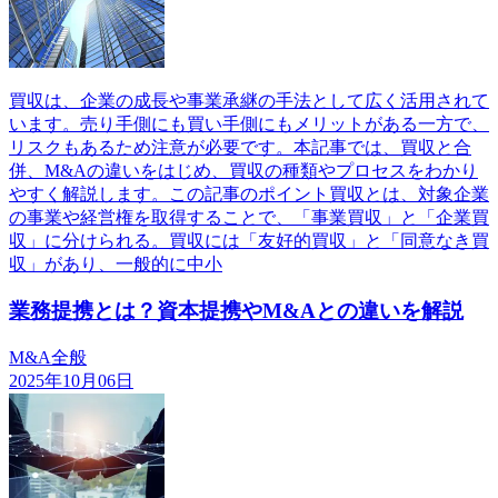
買収は、企業の成長や事業承継の手法として広く活用されて
います。売り手側にも買い手側にもメリットがある一方で、
リスクもあるため注意が必要です。本記事では、買収と合
併、M&Aの違いをはじめ、買収の種類やプロセスをわかり
やすく解説します。この記事のポイント買収とは、対象企業
の事業や経営権を取得することで、「事業買収」と「企業買
収」に分けられる。買収には「友好的買収」と「同意なき買
収」があり、一般的に中小
業務提携とは？資本提携やM&Aとの違いを解説
M&A全般
2025年10月06日