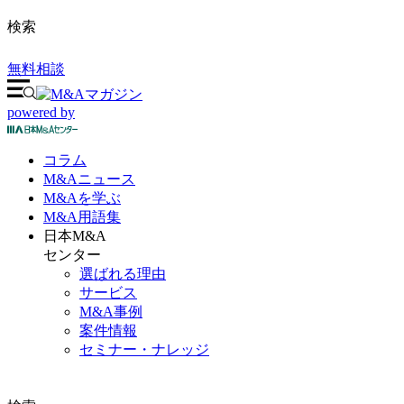
検索
無料相談
powered by
コラム
M&A
ニュース
M&Aを
学ぶ
M&A
用語集
日本M&A
センター
選ばれる理由
サービス
M&A事例
案件情報
セミナー・ナレッジ