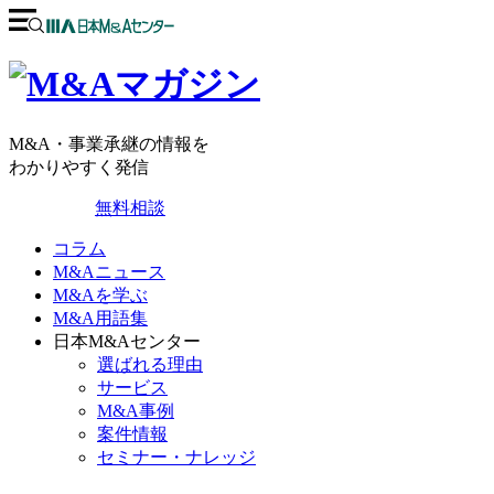
M&A・事業承継の情報を
わかりやすく発信
無料相談
コラム
M&Aニュース
M&Aを学ぶ
M&A用語集
日本M&Aセンター
選ばれる理由
サービス
M&A事例
案件情報
セミナー・ナレッジ