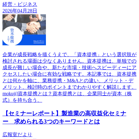
経営・ビジネス
2026年04月28日
企業が成長戦略を描くうえで、「資本提携」という選択肢が
検討される場面は少なくありません。資本提携は、単独での
成長が難しい場合や、新たな市場・技術へスピーディーにア
クセスしたい場合に有効な戦略です。本記事では、資本提携
とは何かを軸に、業務提携・M&Aとの違い、メリット・デ
メリット、検討時のポイントまでわかりやすく解説します。
mokuji]資本提携とは？資本提携とは、企業同士が資本（株
式）を持ち合う、
【セミナーレポート】製造業の高収益化セミナ
ー 求められる3つのキーワードとは
広報室だより