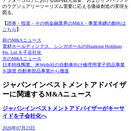
アフターコロナにおける国内観光需要、およびインバウンド
のラグジュアリーツーリズム需要に応える価値創造の実現を
図る。
【
證券・投資・その他金融業界のM&A・事業承継の動向は
こちら
】
前のM&Aニュース
電材ホールディングス、シンガポールのHuationg Holdings
Pte. Ltd.を子会社化
次のM&Aニュース
日本特殊陶業、米Wells社の自動車向け修理用電子部品事業
を譲渡 自動車部品事業から撤退
ジャパンインベストメントアドバイザ
ーに関連するM&Aニュース
ジャパンインベストメントアドバイザーがキーサ
イドを子会社化へ
2026年07月23日