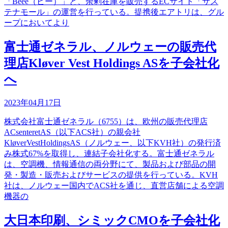
「Beee（ビー）」と、余剰在庫を販売するECサイト「サス
テナモール」の運営を行っている。提携後エアトリは、グル
ープにおいてより
富士通ゼネラル、ノルウェーの販売代
理店Kløver Vest Holdings ASを子会社化
へ
2023年04月17日
株式会社富士通ゼネラル（6755）は、欧州の販売代理店
ACsenteretAS（以下ACS社）の親会社
KløverVestHoldingsAS（ノルウェー、以下KVH社）の発行済
み株式67%を取得し、連結子会社化する。富士通ゼネラル
は、空調機、情報通信の両分野にて、製品および部品の開
発・製造・販売およびサービスの提供を行っている。KVH
社は、ノルウェー国内でACS社を通じ、直営店舗による空調
機器の
大日本印刷、シミックCMOを子会社化