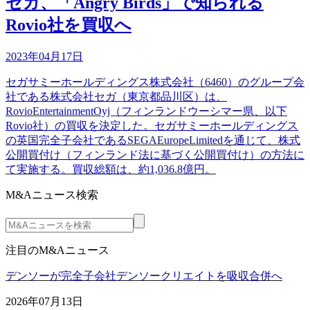
セガ、「Angry Birds」で知られる
Rovio社を買収へ
2023年04月17日
セガサミーホールディングス株式会社（6460）のグループ会
社である株式会社セガ（東京都品川区）は、
RovioEntertainmentOyj（フィンランドウーシマー県、以下
Rovio社）の買収を決定した。セガサミーホールディングス
の英国完全子会社であるSEGAEuropeLimitedを通じて、株式
公開買付け（フィンランド法に基づく公開買付け）の方法に
て実施する。買収総額は、約1,036.8億円。
M&Aニュース検索
注目のM&Aニュース
デンソーが完全子会社デンソークリエイトを吸収合併へ
2026年07月13日