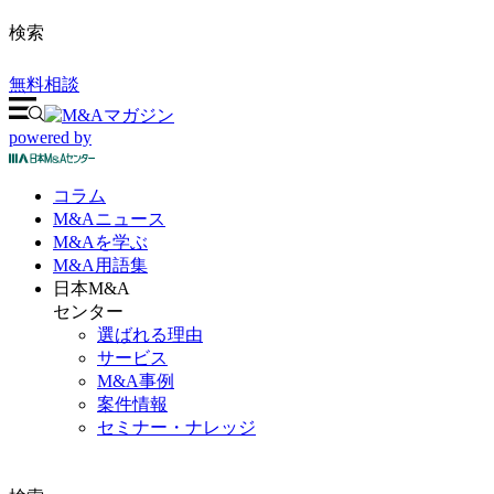
検索
無料相談
powered by
コラム
M&A
ニュース
M&Aを
学ぶ
M&A
用語集
日本M&A
センター
選ばれる理由
サービス
M&A事例
案件情報
セミナー・ナレッジ