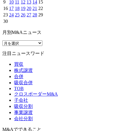
9
10
11
12
13
14
15
16
17
18
19
20
21
22
23
24
25
26
27
28
29
30
月別M&Aニュース
注目ニュースワード
買収
株式譲渡
合併
吸収合併
TOB
クロスボーダーM&A
子会社
吸収分割
事業譲渡
会社分割
M&Aでできること