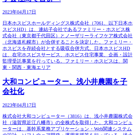
2023年04月17日
日本ホスピスホールディングス株式会社（7061、以下日本ホ
スピスHD）は、連結子会社であるファミリー・ホスピス株
式会社（東京都千代田区）とノーザリーライフケア株式会社
（北海道札幌市）が合併することを決定した。ファミリー・
ホスピスを存続会社とする吸収合併方式。日本ホスピスHD
は、在宅ホスピスサービス、ホスピス住宅事業、企画・設計
監理受託事業を行っている。ファミリー・ホスピスは、関
東・関西・東海エリア
大和コンピューター、浅小井農園を子
会社化
2023年04月17日
株式会社大和コンピューター（3816）は、浅小井農園株式会
社（滋賀県近江八幡市）の全株式を取得した。大和コンピュ
ーターは、基幹系業務アプリケーション・Web関連システム