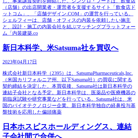
し、事業譲渡契約を締結した。シンクロ・フードは、飲食店
（店舗）の出店開業者・運営者を支援するサイト「飲食店ド
ットコム」、「店舗デザイン.COM」の運営を行っている。
シェルフィーは、店舗・オフィスの内装を依頼したい施主
と、設計・施工の内装会社を結ぶマッチングプラットフォー
ム「内装建築.co
新日本科学、米Satsuma社を買収へ
2023年04月17日
株式会社新日本科学（2395）は、SatsumaPharmaceuticals,Inc.
（米国カリフォルニア州、以下Satsuma社）の買収に関する
契約締結を決定した。本買収後、Satsuma社は新日本科学の
連結子会社となる予定。新日本科学は、医薬品や医療機器の
前臨床試験や研究事業などを行っている。Satsuma社は、米
国のバイオテクノロジー企業。新日本科学独自の経鼻投与基
盤技術を応用した偏頭痛薬
日本ホスピスホールディングス、連結
子会社間で合併へ