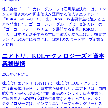
2023年04月17日
株式会社ゴーゴーカレーグループ（石川県金沢市）は、エン
ジェル投資家の本田圭佑氏が運用する個人資産ファンド
「KSKAngelFund,LLC」（以下KSK）を主要株主に迎えたこ
とを発表した。ゴーゴーカレーグループは、金沢カレーの
「ゴーゴーカレー」をチェーン展開する企業。KSKは、サ
ッカー日本代表選手である本田圭佑氏が立ち上げた、投資フ
ァンド。2016年に設立され、180社のスタートアップ企業な
どに投
エアトリ、KOLテクノロジーズと資本
業務提携
2023年04月17日
株式会社エアトリ（6191）は、株式会社KOLテクノロジー
ズ（東京都渋谷区）と資本業務提携した。エアトリは、国内
航空券・海外ホテルなど旅行商品のオンライン販売事業と、
訪日外国人への旅行商材提供事業などを行っている。KOL
テクノロジーズは、インフルエンサーマッチングサービス