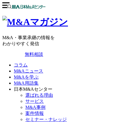
M&A・事業承継の情報を
わかりやすく発信
無料相談
コラム
M&Aニュース
M&Aを学ぶ
M&A用語集
日本M&Aセンター
選ばれる理由
サービス
M&A事例
案件情報
セミナー・ナレッジ