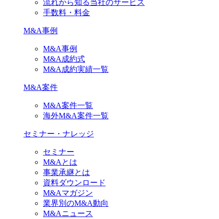
流れから知る当社のサービス
手数料・料金
M&A事例
M&A事例
M&A成約式
M&A成約実績一覧
M&A案件
M&A案件一覧
海外M&A案件一覧
セミナー・ナレッジ
セミナー
M&Aとは
事業承継とは
資料ダウンロード
M&Aマガジン
業界別のM&A動向
M&Aニュース