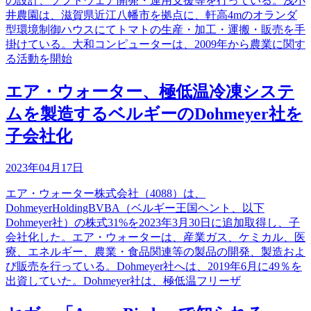
の設計、ソフトウェア開発・運用支援等を行っている。浅小
井農園は、滋賀県近江八幡市を拠点に、軒高4mのオランダ
型環境制御ハウスにてトマトの生産・加工・運搬・販売を手
掛けている。大和コンピューターは、2009年から農業に関す
る活動を開始
エア・ウォーター、極低温冷凍システ
ムを製造するベルギーのDohmeyer社を
子会社化
2023年04月17日
エア・ウォーター株式会社（4088）は、
DohmeyerHoldingBVBA（ベルギー王国ヘント、以下
Dohmeyer社）の株式31%を2023年3月30日に追加取得し、子
会社化した。エア・ウォーターは、産業ガス、ケミカル、医
療、エネルギー、農業・食品関連等の製品の開発、製造およ
び販売を行っている。Dohmeyer社へは、2019年6月に49％を
出資していた。Dohmeyer社は、極低温フリーザ