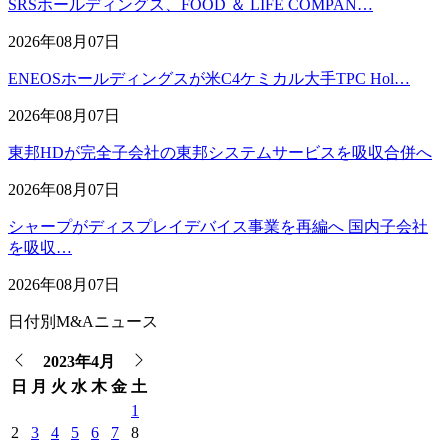
SRSホールディングス、FOOD ＆ LIFE COMPAN…
2026年08月07日
ENEOSホールディングスが米C4ケミカル大手TPC Hol…
2026年08月07日
東邦HDが完全子会社の東邦システムサービスを吸収合併へ
2026年08月07日
シャープがディスプレイデバイス事業を再編へ 国内子会社
を吸収…
2026年08月07日
日付別M&Aニュース
2023年4月
日
月
火
水
木
金
土
1
2
3
4
5
6
7
8