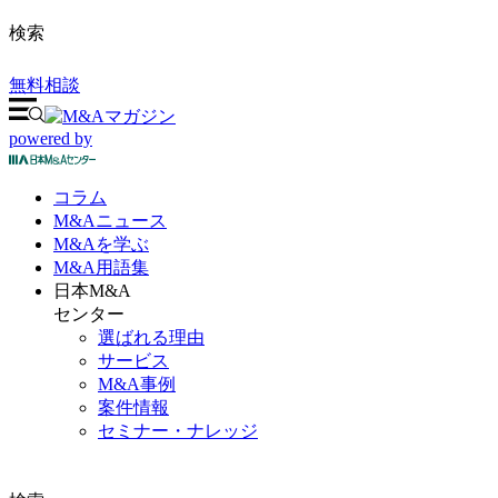
検索
無料相談
powered by
コラム
M&A
ニュース
M&Aを
学ぶ
M&A
用語集
日本M&A
センター
選ばれる理由
サービス
M&A事例
案件情報
セミナー・ナレッジ