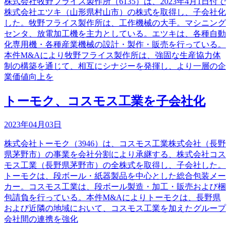
株式会社牧野フライス製作所（6135）は、2023年4月1日付で
株式会社エツキ（山形県村山市）の株式を取得し、子会社化
した。牧野フライス製作所は、工作機械の大手。マシニング
センタ、放電加工機を主力としている。エツキは、各種自動
化専用機・各種産業機械の設計・製作・販売を行っている。
本件M&Aにより牧野フライス製作所は、強固な生産協力体
制の構築を通じて、相互にシナジーを発揮し、より一層の企
業価値向上を
トーモク、コスモス工業を子会社化
2023年04月03日
株式会社トーモク（3946）は、コスモス工業株式会社（長野
県茅野市）の事業を会社分割により承継する、株式会社コス
モス工業（長野県茅野市）の全株式を取得し、子会社した。
トーモクは、段ボール・紙器製品を中心とした総合包装メー
カー。コスモス工業は、段ボール製造・加工・販売および梱
包請負を行っている。本件M&Aによりトーモクは、長野県
および近隣の地域において、コスモス工業を加えたグループ
会社間の連携を強化