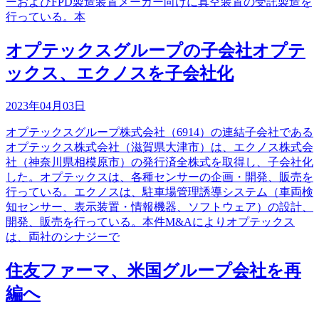
ーおよびFPD製造装置メーカー向けに真空装置の受託製造を
行っている。本
オプテックスグループの子会社オプテ
ックス、エクノスを子会社化
2023年04月03日
オプテックスグループ株式会社（6914）の連結子会社である
オプテックス株式会社（滋賀県大津市）は、エクノス株式会
社（神奈川県相模原市）の発行済全株式を取得し、子会社化
した。オプテックスは、各種センサーの企画・開発、販売を
行っている。エクノスは、駐車場管理誘導システム（車両検
知センサー、表示装置・情報機器、ソフトウェア）の設計、
開発、販売を行っている。本件M&Aによりオプテックス
は、両社のシナジーで
住友ファーマ、米国グループ会社を再
編へ