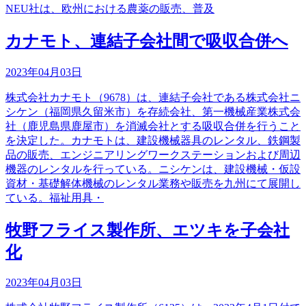
NEU社は、欧州における農薬の販売、普及
カナモト、連結子会社間で吸収合併へ
2023年04月03日
株式会社カナモト（9678）は、連結子会社である株式会社ニ
シケン（福岡県久留米市）を存続会社、第一機械産業株式会
社（鹿児島県鹿屋市）を消滅会社とする吸収合併を行うこと
を決定した。カナモトは、建設機械器具のレンタル、鉄鋼製
品の販売、エンジニアリングワークステーションおよび周辺
機器のレンタルを行っている。ニシケンは、建設機械・仮設
資材・基礎解体機械のレンタル業務や販売を九州にて展開し
ている。福祉用具・
牧野フライス製作所、エツキを子会社
化
2023年04月03日