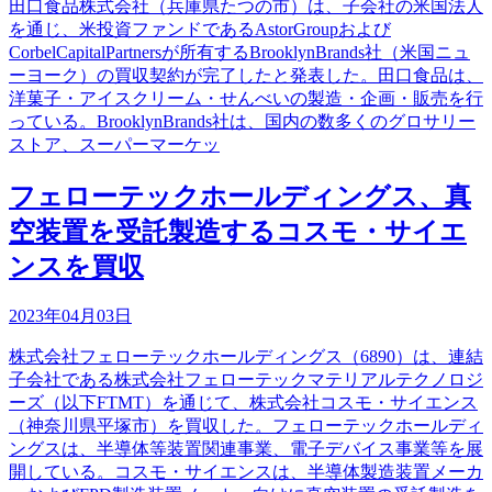
田口食品株式会社（兵庫県たつの市）は、子会社の米国法人
を通じ、米投資ファンドであるAstorGroupおよび
CorbelCapitalPartnersが所有するBrooklynBrands社（米国ニュ
ーヨーク）の買収契約が完了したと発表した。田口食品は、
洋菓子・アイスクリーム・せんべいの製造・企画・販売を行
っている。BrooklynBrands社は、国内の数多くのグロサリー
ストア、スーパーマーケッ
フェローテックホールディングス、真
空装置を受託製造するコスモ・サイエ
ンスを買収
2023年04月03日
株式会社フェローテックホールディングス（6890）は、連結
子会社である株式会社フェローテックマテリアルテクノロジ
ーズ（以下FTMT）を通じて、株式会社コスモ・サイエンス
（神奈川県平塚市）を買収した。フェローテックホールディ
ングスは、半導体等装置関連事業、電子デバイス事業等を展
開している。コスモ・サイエンスは、半導体製造装置メーカ