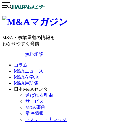
M&A・事業承継の情報を
わかりやすく発信
無料相談
コラム
M&Aニュース
M&Aを学ぶ
M&A用語集
日本M&Aセンター
選ばれる理由
サービス
M&A事例
案件情報
セミナー・ナレッジ