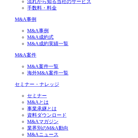
流れから知る当社のサービス
手数料・料金
M&A事例
M&A事例
M&A成約式
M&A成約実績一覧
M&A案件
M&A案件一覧
海外M&A案件一覧
セミナー・ナレッジ
セミナー
M&Aとは
事業承継とは
資料ダウンロード
M&Aマガジン
業界別のM&A動向
M&Aニュース