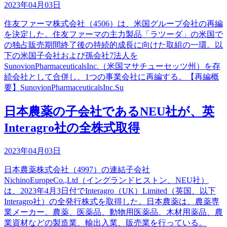
2023年04月03日
住友ファーマ株式会社（4506）は、米国グループ会社の再編
を決定した。住友ファーマの主力製品「ラツーダ」の米国で
の独占販売期間終了後の持続的成長に向けた取組の一環。以
下の米国子会社および孫会社7法人を
SunovionPharmaceuticalsInc.（米国マサチューセッツ州）を存
続会社として合併し、1つの事業会社に再編する。【再編概
要】SunovionPharmaceuticalsInc.Su
日本農薬の子会社であるNEU社が、英
Interagro社の全株式取得
2023年04月03日
日本農薬株式会社（4997）の連結子会社
NichinoEuropeCo.,Ltd（イングランドヒストン、NEU社）
は、2023年4月3日付でInteragro（UK）Limited（英国、以下
Interagro社）の全発行株式を取得した。日本農薬は、農薬専
業メーカー。農薬、医薬品、動物用医薬品、木材用薬品、農
業資材などの製造業、輸出入業、販売業を行っている。