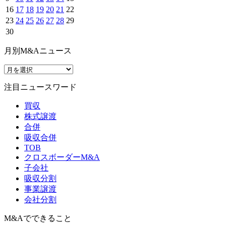
16
17
18
19
20
21
22
23
24
25
26
27
28
29
30
月別M&Aニュース
注目ニュースワード
買収
株式譲渡
合併
吸収合併
TOB
クロスボーダーM&A
子会社
吸収分割
事業譲渡
会社分割
M&Aでできること