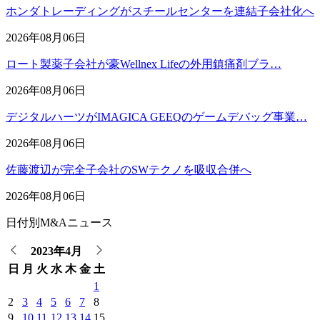
ホンダトレーディングがスチールセンターを連結子会社化へ
2026年08月06日
ロート製薬子会社が豪Wellnex Lifeの外用鎮痛剤ブラ…
2026年08月06日
デジタルハーツがIMAGICA GEEQのゲームデバッグ事業…
2026年08月06日
佐藤渡辺が完全子会社のSWテクノを吸収合併へ
2026年08月06日
日付別M&Aニュース
2023年4月
日
月
火
水
木
金
土
1
2
3
4
5
6
7
8
9
10
11
12
13
14
15