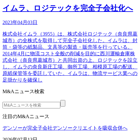
イムラ、ロジテックを完全子会社化へ
2023年04月03日
株式会社イムラ（3955）は、株式会社ロジテック（奈良県葛
城市）の全株式を取得して完全子会社化した。イムラは、封
筒・袋等の紙製品、文具等の製造・販売等を行っている。
2014年4月に物流コスト全般の削減を目的に西川運輸倉庫株
式会社（奈良県葛城市）と共同出資の上、ロジテックを設立
し、イムラの奈良新庄工場、御所工場、相模原工場の配送、
原紙保管等を委託していた。イムラは、物流サービス業への
足掛かりを確保し
M&Aニュース検索
注目のM&Aニュース
デンソーが完全子会社デンソークリエイトを吸収合併へ
2026年07月13日