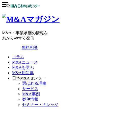
M&A・事業承継の情報を
わかりやすく発信
無料相談
コラム
M&Aニュース
M&Aを学ぶ
M&A用語集
日本M&Aセンター
選ばれる理由
サービス
M&A事例
案件情報
セミナー・ナレッジ