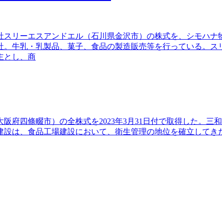
社スリーエスアンドエル（石川県金沢市）の株式を、シモハナ
会社。牛乳・乳製品、菓子、食品の製造販売等を行っている。
主とし、商
阪府四條畷市）の全株式を2023年3月31日付で取得した。
建設は、食品工場建設において、衛生管理の地位を確立してき