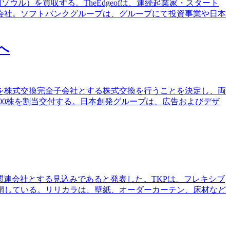
.（韓国ソウル）を買収する。TheEdgeofは、連続起業家・スタート
会社。ソフトバンクグループは、グループにて投資事業や日本
へ
）を株式交換完全子会社とする株式交換を行うことを決定し、両
00株を割当交付する。日本創発グループは、広告およびデザ
関連会社とする見込みであると発表した。TKPは、フレキシブ
開している。リリカラは、壁紙、オーダーカーテン、床材など