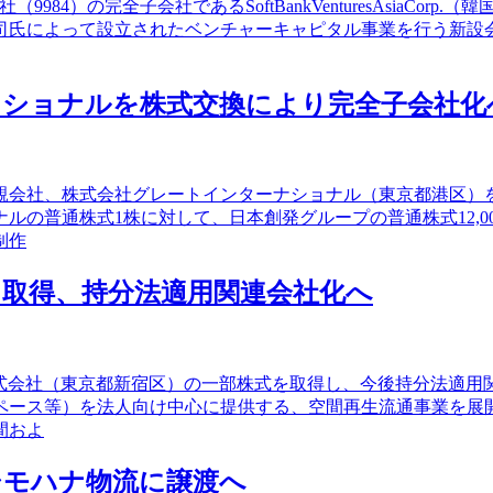
984）の完全子会社であるSoftBankVenturesAsiaCorp
司氏によって設立されたベンチャーキャピタル事業を行う新設
ナショナルを株式交換により完全子会社化
全親会社、株式会社グレートインターナショナル（東京都港区
ルの普通株式1株に対して、日本創発グループの普通株式12,0
制作
取得、持分法適用関連会社化へ
ラ株式会社（東京都新宿区）の一部株式を取得し、今後持分法適用
ペース等）を法人向け中心に提供する、空間再生流通事業を展
間およ
シモハナ物流に譲渡へ