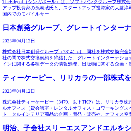
TheEdgeof（シンガポール）は、ソフトバンクグループ株式会社（9
アップ投資家の孫泰蔵氏と、スタートアップ投資家の大蘿淳
国内でのモバイルサー
日本創発グループ、グレートインター
2023年04月12日
株式会社日本創発グループ（7814）は、同社を株式交換完
社の間で株式交換契約を締結した。グレートインターナショナ
インに関する各種データの情報処理、出版物に関する企画・
ティーケーピー、リリカラの一部株式を
2023年04月12日
株式会社ティーケーピー（3479、以下TKP）は、リリカ
ルオフィス（貸会議室・レンタルオフィス・コワーキングス
トータルインテリア商品の企画・開発・販売や、オフィス空
明治、子会社スリーエスアンドエルを