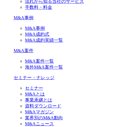
流れから知る当社のサービス
手数料・料金
M&A事例
M&A事例
M&A成約式
M&A成約実績一覧
M&A案件
M&A案件一覧
海外M&A案件一覧
セミナー・ナレッジ
セミナー
M&Aとは
事業承継とは
資料ダウンロード
M&Aマガジン
業界別のM&A動向
M&Aニュース