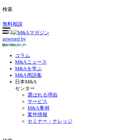
検索
無料相談
powered by
コラム
M&A
ニュース
M&Aを
学ぶ
M&A
用語集
日本M&A
センター
選ばれる理由
サービス
M&A事例
案件情報
セミナー・ナレッジ