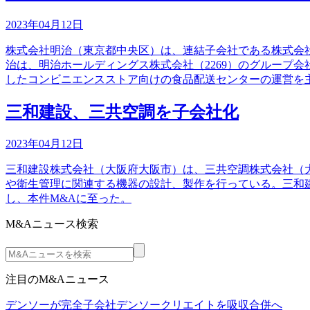
2023年04月12日
株式会社明治（東京都中央区）は、連結子会社である株式会
治は、明治ホールディングス株式会社（2269）のグループ
したコンビニエンスストア向けの食品配送センターの運営を
三和建設、三共空調を子会社化
2023年04月12日
三和建設株式会社（大阪府大阪市）は、三共空調株式会社（大
や衛生管理に関連する機器の設計、製作を行っている。三和
し、本件M&Aに至った。
M&Aニュース検索
注目のM&Aニュース
デンソーが完全子会社デンソークリエイトを吸収合併へ