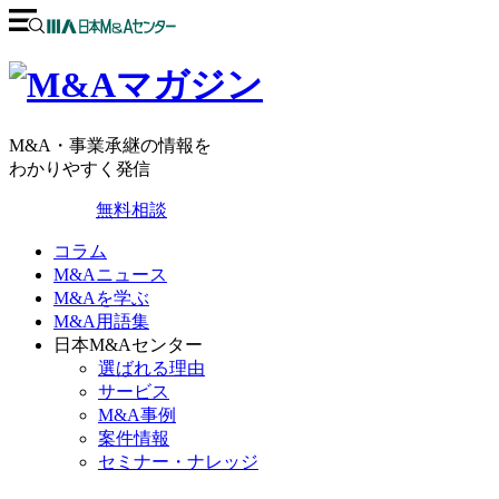
M&A・事業承継の情報を
わかりやすく発信
無料相談
コラム
M&Aニュース
M&Aを学ぶ
M&A用語集
日本M&Aセンター
選ばれる理由
サービス
M&A事例
案件情報
セミナー・ナレッジ