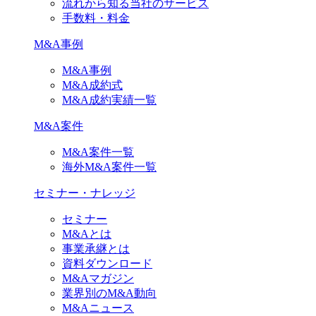
流れから知る当社のサービス
手数料・料金
M&A事例
M&A事例
M&A成約式
M&A成約実績一覧
M&A案件
M&A案件一覧
海外M&A案件一覧
セミナー・ナレッジ
セミナー
M&Aとは
事業承継とは
資料ダウンロード
M&Aマガジン
業界別のM&A動向
M&Aニュース