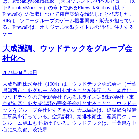
は、ProbablyMonstersInc.（米国ワシントン州ベルビュー、以
下ProbablyMonsters）の傘下であるFirewalkStudios（以下
Firewalk）の買収について確定契約を締結したと発表した。
SIEは、ソニーグループのゲーム機器開発・販売を担ってい
る。Firewalkは、オリジナル大型タイトルの開発に注力する
ゲー
大成温調、ウッドテックをグループ会
社化へ
2023年04月20日
大成温調株式会社（1904）は、ウッドテック株式会社（千葉
県印西市）をグループ会社化することを決定した。本件は、
ウッドテックの完全親会社であるホライズン5株式会社（東
京都港区）を大成温調の完全子会社とすることで、ウッドテ
ックをグループ会社化するもの。大成温調は、建設総合設備
工事業を行っている。空気調和、給排水衛生、産業用クリー
ンルーム施工も手掛けている。ウッドテックは、千葉県を中
心に東京都、茨城県