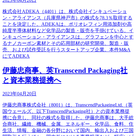
2023年04月20日
株式会社ADEKA（4401）は、株式会社インキュベーショ
ン・アライアンス（兵庫県神戸市）の株式を78.3％取得する
ことを決定した。ADEKAは、ポリオレフィン用添加剤や高
純度半導体材料など化学品の製造・販売を手掛けている。イ
ンキュベーション・アライアンスは、グラフェンを中心とす
るナノカーボン素材とその応用部材の研究開発、製造・販
売、および試作受託を行うスタートアップ企業。本件M&A
にてADEKA
伊藤忠商事、英Transcend Packaging社
と資本業務提携へ
2023年04月20日
伊藤忠商事株式会社（8001）は、TranscendPackagingLtd.（英
国ウェールズ、以下TranscendPackaging社）との資本業務提
携に合意し、同社の株式を取得した。伊藤忠商事は、大手総
合商社。繊維、機械、金属、エネルギー、化学品、食料、住
生活、情報、金融の各分野において国内、輸出入および三国