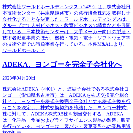
株式会社ワールドホールディングス（2429）は、株式会社日
本技術センター（兵庫県姫路市）の発行済全株式を取得し子
会社化することを決定した。ワールドホールディングスは、
グループにて人材ビジネス・教育ビジネスの請負などを展開
している。日本技術センターは、大手メーカー向けの製造・
技術者派遣事業のほか、機械・電気・電子・ソフトウェア等
の技術分野での請負事業を行っている。本件M&Aにより、
ワールドホールディ
ADEKA、ヨンゴーを完全子会社化へ
2023年04月20日
株式会社ADEKA（4401）と、連結子会社である株式会社ヨ
ンゴー（愛知県名古屋市）は、ADEKAを株式交換完全親会
社とし、ヨンゴーを株式交換完全子会社とする株式交換を行
うことを決定し、株式交換契約を締結した。ヨンゴー株式1
株に対して、ADEKA株式0.5株を割当交付する。ADEKA
は、化学品、食品およびライフサイエンス製品の製造、販売
を行っている。ヨンゴーは、製パン・製菓業界への業務用資
材の卸売