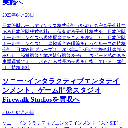
実施へ
2023年04月20日
日本管財ホールディングス株式会社（9347）の完全子会社で
ある日本管財株式会社は、保有する子会社株式を、日本管財
ホールディングスへ現物配当することを決定した。日本管財
ホールディングスは、建物総合管理等を行うグループの持株
会社。日本管財グループは、2023年4月3日に持株会社体制へ
移行し、経営機能と業務執行機能を分け、スピード感のある
事業運営により、さらなる成長の実現を目指している。本件
は、持株会社
ソニー･インタラクティブエンタテイ
ンメント、ゲーム開発スタジオ
Firewalk Studiosを買収へ
2023年04月20日
ソニー･インタラクティブエンタテインメント（以下SIE）