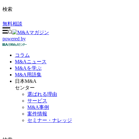
検索
無料相談
powered by
コラム
M&A
ニュース
M&Aを
学ぶ
M&A
用語集
日本M&A
センター
選ばれる理由
サービス
M&A事例
案件情報
セミナー・ナレッジ