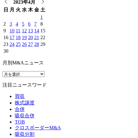
2023年4月
日
月
火
水
木
金
土
1
2
3
4
5
6
7
8
9
10
11
12
13
14
15
16
17
18
19
20
21
22
23
24
25
26
27
28
29
30
月別M&Aニュース
注目ニュースワード
買収
株式譲渡
合併
吸収合併
TOB
クロスボーダーM&A
吸収分割