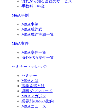
流れから知る当社のサービス
手数料・料金
M&A事例
M&A事例
M&A成約式
M&A成約実績一覧
M&A案件
M&A案件一覧
海外M&A案件一覧
セミナー・ナレッジ
セミナー
M&Aとは
事業承継とは
資料ダウンロード
M&Aマガジン
業界別のM&A動向
M&Aニュース