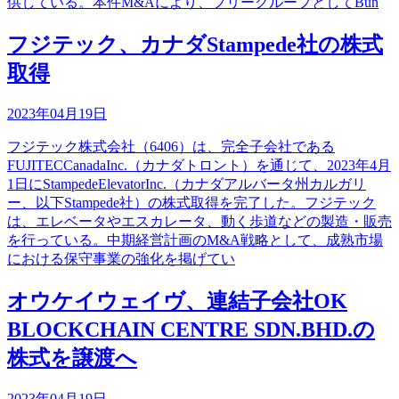
供している。本件M&Aにより、フリーグループとしてBun
フジテック、カナダStampede社の株式
取得
2023年04月19日
フジテック株式会社（6406）は、完全子会社である
FUJITECCanadaInc.（カナダトロント）を通じて、2023年4月
1日にStampedeElevatorInc.（カナダアルバータ州カルガリ
ー、以下Stampede社）の株式取得を完了した。フジテック
は、エレベータやエスカレータ、動く歩道などの製造・販売
を行っている。中期経営計画のM&A戦略として、成熟市場
における保守事業の強化を掲げてい
オウケイウェイヴ、連結子会社OK
BLOCKCHAIN CENTRE SDN.BHD.の
株式を譲渡へ
2023年04月19日