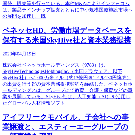
開発、販売等を行っている。本件M&Aによりインフォコム
は、製品ラインナップ拡充とともに中小規模医療施設市場へ
の展開を加速し、既
ベネッセHD、労働市場データベースを
保有する米国SkyHive社と資本業務提携
2023年04月19日
株式会社ベネッセホールディングス（9783）は、
SkyHiveTechnologiesHoldingsInc.（米国デラウェア、以下
SkyHive社）へ1,000万米ドル（約13億円※1ドル130円換算）
の出資を行う旨の資本業務提携契約を締結した。ベネッセホ
ールディングスは、グループにて教育、介護・保育などの事
業を展開している。SkyHive社は、人工知能（AI）を活用し
たグローバル人材情報ソフト
アイフリークモバイル、子会社への事
業譲渡と、エスティーエーグループの