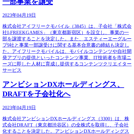
一部事業を譲受
2023年04月19日
株式会社アイフリークモバイル（3845）は、子会社「株式会
社I-FREEKGAMES」（東京都新宿区）を設立し、事業の一
部を譲渡することを決定した。また、エスティーエーグルー
プ9社と事業一部譲受けに関する基本合意書の締結も決定し
た。アイフリークモバイルは、モバイルコンテンツや自社開
発アプリの提供といったコンテンツ事業、IT技術者を市場ニ
ーズに即した人材に育成し提供するコンテンツクリエイター
サービス
アンビションDXホールディングス、
DRAFTを子会社化へ
2023年04月19日
株式会社アンビションDXホールディングス（3300）は、株
式会社DRAFT（東京都渋谷区）の全株式を取得し、子会社
化することを決定した。アンビションDXホールディングス