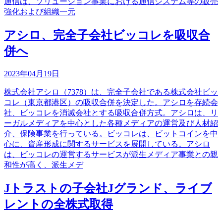
通信は、ソリューション事業における通信システム等の販売
強化および組織一元
アシロ、完全子会社ビッコレを吸収合
併へ
2023年04月19日
株式会社アシロ（7378）は、完全子会社である株式会社ビッ
コレ（東京都港区）の吸収合併を決定した。アシロを存続会
社、ビッコレを消滅会社とする吸収合併方式。アシロは、リ
ーガルメディアを中心とした各種メディアの運営及び人材紹
介、保険事業を行っている。ビッコレは、ビットコインを中
心に、資産形成に関するサービスを展開している。アシロ
は、ビッコレの運営するサービスが派生メディア事業との親
和性が高く、派生メデ
Jトラストの子会社Jグランド、ライブ
レントの全株式取得