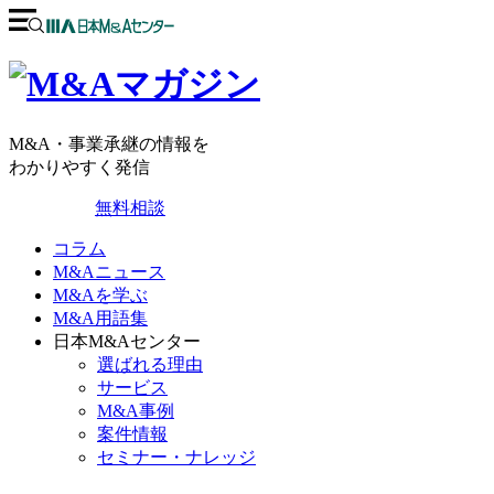
M&A・事業承継の情報を
わかりやすく発信
無料相談
コラム
M&Aニュース
M&Aを学ぶ
M&A用語集
日本M&Aセンター
選ばれる理由
サービス
M&A事例
案件情報
セミナー・ナレッジ