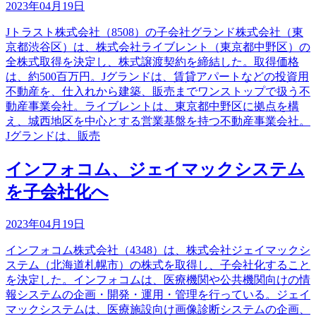
2023年04月19日
Jトラスト株式会社（8508）の子会社グランド株式会社（東
京都渋谷区）は、株式会社ライブレント（東京都中野区）の
全株式取得を決定し、株式譲渡契約を締結した。取得価格
は、約500百万円。Jグランドは、賃貸アパートなどの投資用
不動産を、仕入れから建築、販売までワンストップで扱う不
動産事業会社。ライブレントは、東京都中野区に拠点を構
え、城西地区を中心とする営業基盤を持つ不動産事業会社。
Jグランドは、販売
インフォコム、ジェイマックシステム
を子会社化へ
2023年04月19日
インフォコム株式会社（4348）は、株式会社ジェイマックシ
ステム（北海道札幌市）の株式を取得し、子会社化すること
を決定した。インフォコムは、医療機関や公共機関向けの情
報システムの企画・開発・運用・管理を行っている。ジェイ
マックシステムは、医療施設向け画像診断システムの企画、