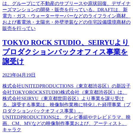
は、グループにて不動産のサブリースや原状回復、デザイナ
ーズマンションの開発・販売を行っている。DRAFTは、新
電力・ガス・ウォーターサーバーなどのライフライン商材、
および蓄電池・太陽光・外壁塗装などの住宅設備環境商材の
販売を行ってい
TOKYO ROCK STUDIO、SEIRYUより
プロダクションバックオフィス事業を
譲受け
2023年04月19日
株式会社UNITEDPRODUCTIONS（東京都渋谷区）の新設子
会社TOKYOROCKSTUDIO株式会社（東京都渋谷区）は、
株式会社SEIRYU（東京都世田谷区）より事業を譲り受け
る。譲受する事業は、映像制作業務に特化した経理事業（プ
ロダクションバックオフィス事業）。
UNITEDPRODUCTIONSは、テレビ番組やテレビドラマ、映
画、CM、MVなどの映像制作事業および、アーティスト、
キャラク