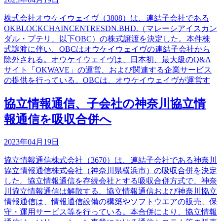
株式会社オウケイウェイヴ（3808）は、連結子会社である
OKBLOCKCHAINCENTRESDN.BHD.（マレーシアイスカン
ダル・プテリ、以下OBC）の株式譲渡を決定した。本件株
式譲渡に伴い、OBCはオウケイウェイヴの連結子会社から
除外される。オウケイウェイヴは、日本初、最大級のQ&A
サイト「OKWAVE」の運営、および関連する企業サービス
の提供を行っている。OBCは、オウケイウェイヴが運営す
協立情報通信、子会社の神奈川協立情
報通信を吸収合併へ
2023年04月19日
協立情報通信株式会社（3670）は、連結子会社である神奈川
協立情報通信株式会社（神奈川県横浜市）の吸収合併を決定
した。協立情報通信を存続会社とする吸収合併方式で、神奈
川協立情報通信は解散する。協立情報通信および神奈川協立
情報通信は、情報通信設備の構築やソフトウエアの販売、保
守・運用サービス等を行っている。本合併により、協立情報