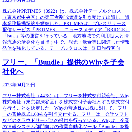
2023年04月19日
株式会社PRTIMES（3922）は、株式会社テーブルクロス
（東京都中央区）の第三者割当増資を引き受けて出資し、資
本業務提携契約を締結した。PRTIMESは、プレスリリース
配信サービス「PRTIMES」、ニュースメディア「BRIDGE」
「isuta」等の運営を行っている。地方地域での利用拡大と情
報流通の活発化を目指す中で、観光・飲食等に関連した情報
発信を強化している。テーブルクロスは、訪日旅行客向
フリー、「Bundle」提供のWhyを子会
社化へ
2023年04月19日
フリー株式会社（4478）は、フリーを株式交付親会社、Why
株式会社（東京都渋谷区）を株式交付子会社とする株式交付
を行うことを決定した。Whyの普通株式1株に対して、フリ
ーの普通株式1.68株を割当交付する。フリーは、会計ソフト
などのクラウドサービスの提供を行っている。Whyは、企業
の情報システム部門向けの作業自動化ツール「Bundle」を提