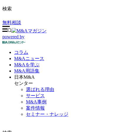
検索
無料相談
powered by
コラム
M&A
ニュース
M&Aを
学ぶ
M&A
用語集
日本M&A
センター
選ばれる理由
サービス
M&A事例
案件情報
セミナー・ナレッジ