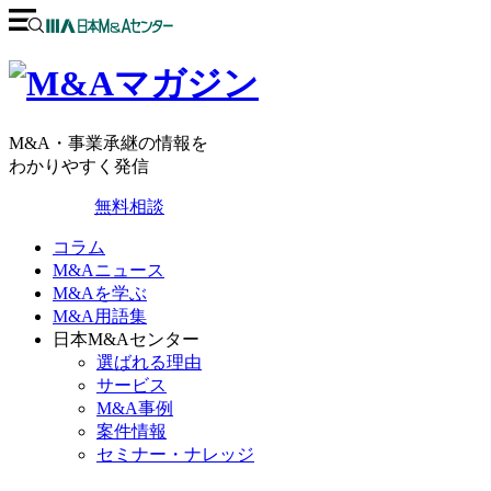
M&A・事業承継の情報を
わかりやすく発信
無料相談
コラム
M&Aニュース
M&Aを学ぶ
M&A用語集
日本M&Aセンター
選ばれる理由
サービス
M&A事例
案件情報
セミナー・ナレッジ