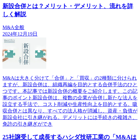
新設合併とは？メリット・デメリット、流れを詳
しく解説
M&A全般
2024年12月19日
M&Aは大きく分けて「合併」と「買収」の2種類に分けられ
ますが、新設合併は、組織再編を目的とする合併手法のひと
つです。本記事では新設合併の概要をご紹介します。この記
事のポイント新設合併は、複数の企業が合併し新たな法人を
設立する手法で、コスト削減や生産性向上を目的とする。吸
収合併とは異なり、すべての法人格が消滅し、資産・負債が
新設会社に引き継がれる。デメリットには手続きの複雑さ、
免許の引き継ぎができ
25社譲受して成長するハシダ技研工業の「M&Aは