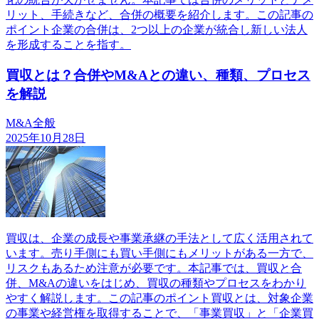
リット、手続きなど、合併の概要を紹介します。この記事の
ポイント企業の合併は、2つ以上の企業が統合し新しい法人
を形成することを指す。
買収とは？合併やM&Aとの違い、種類、プロセス
を解説
M&A全般
2025年10月28日
買収は、企業の成長や事業承継の手法として広く活用されて
います。売り手側にも買い手側にもメリットがある一方で、
リスクもあるため注意が必要です。本記事では、買収と合
併、M&Aの違いをはじめ、買収の種類やプロセスをわかり
やすく解説します。この記事のポイント買収とは、対象企業
の事業や経営権を取得することで、「事業買収」と「企業買