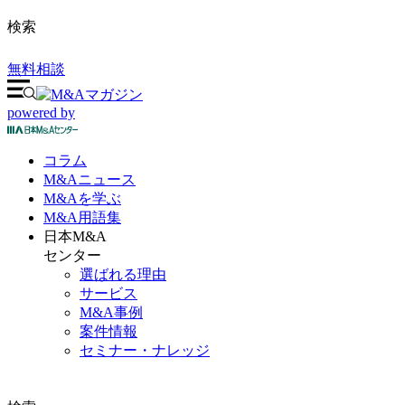
検索
無料相談
powered by
コラム
M&A
ニュース
M&Aを
学ぶ
M&A
用語集
日本M&A
センター
選ばれる理由
サービス
M&A事例
案件情報
セミナー・ナレッジ