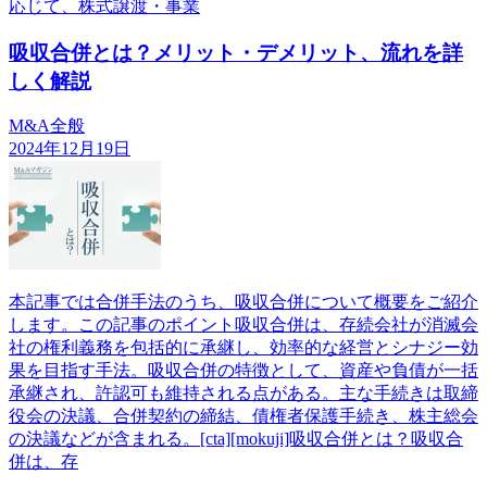
応じて、株式譲渡・事業
吸収合併とは？メリット・デメリット、流れを詳
しく解説
M&A全般
2024年12月19日
本記事では合併手法のうち、吸収合併について概要をご紹介
します。この記事のポイント吸収合併は、存続会社が消滅会
社の権利義務を包括的に承継し、効率的な経営とシナジー効
果を目指す手法。吸収合併の特徴として、資産や負債が一括
承継され、許認可も維持される点がある。主な手続きは取締
役会の決議、合併契約の締結、債権者保護手続き、株主総会
の決議などが含まれる。[cta][mokuji]吸収合併とは？吸収合
併は、存