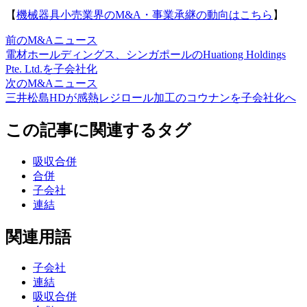
【
機械器具小売業界のM&A・事業承継の動向はこちら
】
前のM&Aニュース
電材ホールディングス、シンガポールのHuationg Holdings
Pte. Ltd.を子会社化
次のM&Aニュース
三井松島HDが感熱レジロール加工のコウナンを子会社化へ
この記事に関連するタグ
吸収合併
合併
子会社
連結
関連用語
子会社
連結
吸収合併