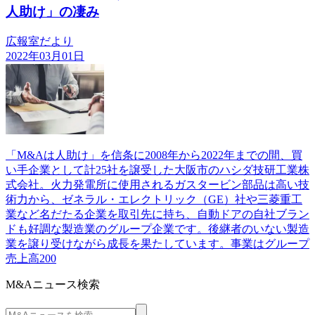
人助け」の凄み
広報室だより
2022年03月01日
「M&Aは人助け」を信条に2008年から2022年までの間、買
い手企業として計25社を譲受した大阪市のハシダ技研工業株
式会社。火力発電所に使用されるガスタービン部品は高い技
術力から、ゼネラル・エレクトリック（GE）社や三菱重工
業など名だたる企業を取引先に持ち、自動ドアの自社ブラン
ドも好調な製造業のグループ企業です。後継者のいない製造
業を譲り受けながら成長を果たしています。事業はグループ
売上高200
M&Aニュース検索