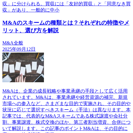
収」に分けられる。買収には「友好的買収」と「同意なき買
収」があり、一般的に中小
M&Aのスキームの種類とは？それぞれの特徴やメ
リット、選び方を解説
M&A全般
2025年09月12日
M&Aは、企業の成長戦略や事業承継の手段として広く活用
されています。M&Aは、事業承継や経営資源の補完、新規
市場への参入など、さまざまな目的で実施され、その目的や
状況に応じて選択すべきスキーム（手法）は異なります。本
記事では、代表的なM&Aスキームである株式譲渡や会社分
割、事業譲渡、株式交換のほか、第三者割当増資、合併につ
いて解説します。この記事のポイントM&Aは、その目的に