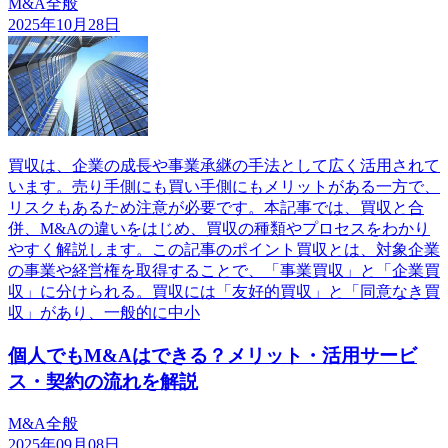
M&A全般
2025年10月28日
買収は、企業の成長や事業承継の手法として広く活用されて
います。売り手側にも買い手側にもメリットがある一方で、
リスクもあるため注意が必要です。本記事では、買収と合
併、M&Aの違いをはじめ、買収の種類やプロセスをわかり
やすく解説します。この記事のポイント買収とは、対象企業
の事業や経営権を取得することで、「事業買収」と「企業買
収」に分けられる。買収には「友好的買収」と「同意なき買
収」があり、一般的に中小
個人でもM&Aはできる？メリット・活用サービ
ス・契約の流れを解説
M&A全般
2025年09月08日