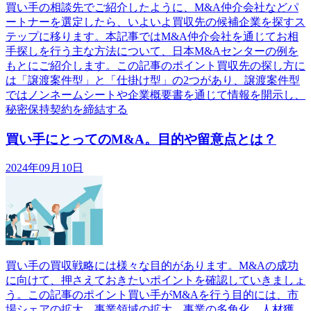
買い手の相談先でご紹介したように、M&A仲介会社などパ
ートナーを選定したら、いよいよ買収先の候補企業を探すス
テップに移ります。本記事ではM&A仲介会社を通じてお相
手探しを行う主な方法について、日本M&Aセンターの例を
もとにご紹介します。この記事のポイント買収先の探し方に
は「譲渡案件型」と「仕掛け型」の2つがあり、譲渡案件型
ではノンネームシートや企業概要書を通じて情報を開示し、
秘密保持契約を締結する
買い手にとってのM&A。目的や留意点とは？
2024年09月10日
買い手の買収戦略には様々な目的があります。M&Aの成功
に向けて、押さえておきたいポイントを確認していきましょ
う。この記事のポイント買い手がM&Aを行う目的には、市
場シェアの拡大、事業領域の拡大、事業の多角化、人材獲