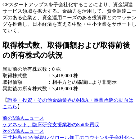
CFスタートアップスを子会社化することにより、資金調達
サービス領域を拡大する。金融力を活用して、資金調達ニー
ズのある企業と、資金運用ニーズのある投資家とのマッチン
グを推進し、日本経済を支える中堅・中小企業をサポートし
ていく。
取得株式数、取得価額および取得前後
の所有株式の状況
異動前の所有株式数：0 株
取得株式数 ：3,418,000 株
取得価額 ：相手方との協議により非開示
異動後の所有株式数：3,418,000 株
【
證券・投資・その他金融業界のM&A・事業承継の動向は
こちら
】
前のM&Aニュース
ケアネット、臨床研究支援業務のSattを買収
次のM&Aニュース
三井松島HDが感熱レジロール加工のコウナンを子会社化へ