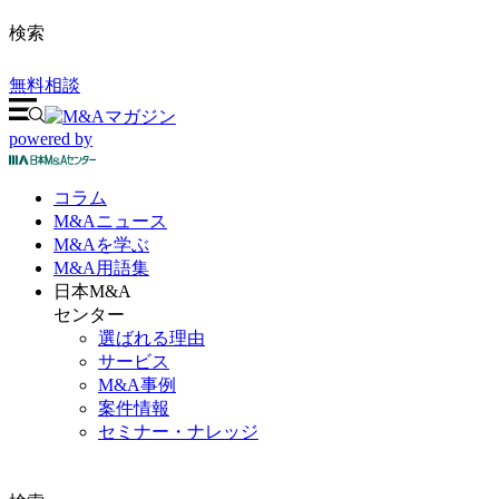
検索
無料相談
powered by
コラム
M&A
ニュース
M&Aを
学ぶ
M&A
用語集
日本M&A
センター
選ばれる理由
サービス
M&A事例
案件情報
セミナー・ナレッジ