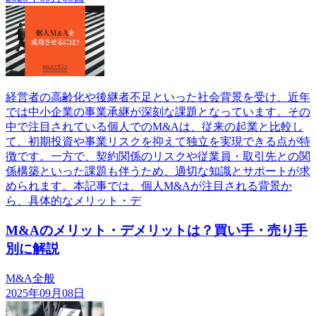
経営者の高齢化や後継者不足といった社会背景を受け、近年
では中小企業の事業承継が深刻な課題となっています。その
中で注目されている個人でのM&Aは、従来の起業と比較し
て、初期投資や事業リスクを抑えて独立を実現できる点が特
徴です。一方で、契約関係のリスクや従業員・取引先との関
係構築といった課題も伴うため、適切な知識とサポートが求
められます。本記事では、個人M&Aが注目される背景か
ら、具体的なメリット・デ
M&Aのメリット・デメリットは？買い手・売り手
別に解説
M&A全般
2025年09月08日