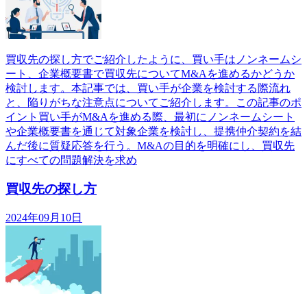
買収先の探し方でご紹介したように、買い手はノンネームシ
ート、企業概要書で買収先についてM&Aを進めるかどうか
検討します。本記事では、買い手が企業を検討する際流れ
と、陥りがちな注意点についてご紹介します。この記事のポ
イント買い手がM&Aを進める際、最初にノンネームシート
や企業概要書を通じて対象企業を検討し、提携仲介契約を結
んだ後に質疑応答を行う。M&Aの目的を明確にし、買収先
にすべての問題解決を求め
買収先の探し方
2024年09月10日