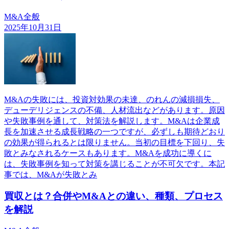
M&A全般
2025年10月31日
M&Aの失敗には、投資対効果の未達、のれんの減損損失、
デューデリジェンスの不備、人材流出などがあります。原因
や失敗事例を通して、対策法を解説します。M&Aは企業成
長を加速させる成長戦略の一つですが、必ずしも期待どおり
の効果が得られるとは限りません。当初の目標を下回り、失
敗とみなされるケースもあります。M&Aを成功に導くに
は、失敗事例を知って対策を講じることが不可欠です。本記
事では、M&Aが失敗とみ
買収とは？合併やM&Aとの違い、種類、プロセス
を解説