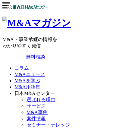
M&A・事業承継の情報を
わかりやすく発信
無料相談
コラム
M&Aニュース
M&Aを学ぶ
M&A用語集
日本M&Aセンター
選ばれる理由
サービス
M&A事例
案件情報
セミナー・ナレッジ