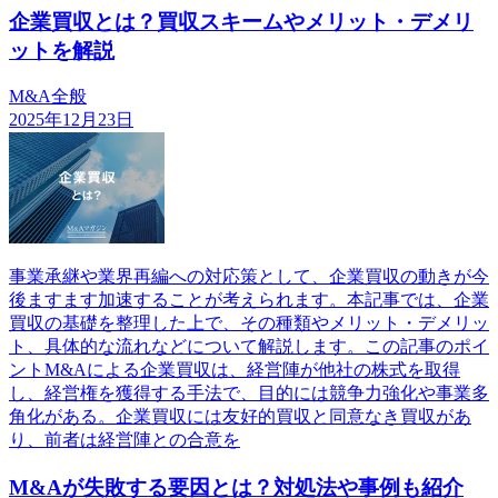
企業買収とは？買収スキームやメリット・デメリ
ットを解説
M&A全般
2025年12月23日
事業承継や業界再編への対応策として、企業買収の動きが今
後ますます加速することが考えられます。本記事では、企業
買収の基礎を整理した上で、その種類やメリット・デメリッ
ト、具体的な流れなどについて解説します。この記事のポイ
ントM&Aによる企業買収は、経営陣が他社の株式を取得
し、経営権を獲得する手法で、目的には競争力強化や事業多
角化がある。企業買収には友好的買収と同意なき買収があ
り、前者は経営陣との合意を
M&Aが失敗する要因とは？対処法や事例も紹介