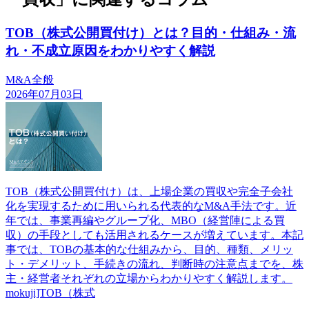
TOB（株式公開買付け）とは？目的・仕組み・流
れ・不成立原因をわかりやすく解説
M&A全般
2026年07月03日
TOB（株式公開買付け）は、上場企業の買収や完全子会社
化を実現するために用いられる代表的なM&A手法です。近
年では、事業再編やグループ化、MBO（経営陣による買
収）の手段としても活用されるケースが増えています。本記
事では、TOBの基本的な仕組みから、目的、種類、メリッ
ト・デメリット、手続きの流れ、判断時の注意点までを、株
主・経営者それぞれの立場からわかりやすく解説します。
mokuji]TOB（株式