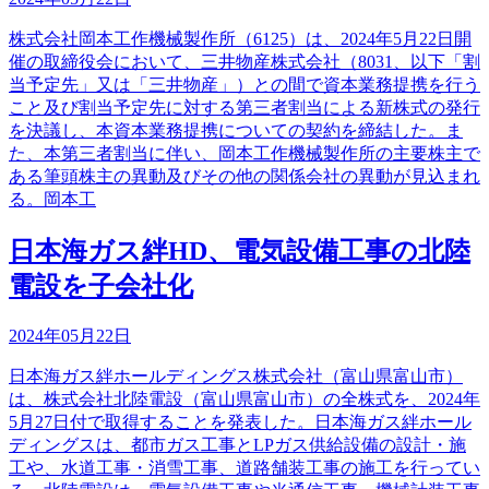
株式会社岡本工作機械製作所（6125）は、2024年5月22日開
催の取締役会において、三井物産株式会社（8031、以下「割
当予定先」又は「三井物産」）との間で資本業務提携を行う
こと及び割当予定先に対する第三者割当による新株式の発行
を決議し、本資本業務提携についての契約を締結した。ま
た、本第三者割当に伴い、岡本工作機械製作所の主要株主で
ある筆頭株主の異動及びその他の関係会社の異動が見込まれ
る。岡本工
日本海ガス絆HD、電気設備工事の北陸
電設を子会社化
2024年05月22日
日本海ガス絆ホールディングス株式会社（富山県富山市）
は、株式会社北陸電設（富山県富山市）の全株式を、2024年
5月27日付で取得することを発表した。日本海ガス絆ホール
ディングスは、都市ガス工事とLPガス供給設備の設計・施
工や、水道工事・消雪工事、道路舗装工事の施工を行ってい