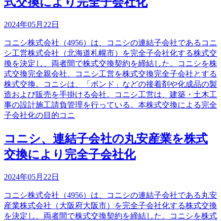
式交換により完全子会社化
2024年05月22日
コニシ株式会社（4956）は、コニシの連結子会社であるコニ
シ工営株式会社（北海道札幌市）を完全子会社化する株式交
換を決定し、両者間で株式交換契約を締結した。コニシを株
式交換完全親会社、コニシ工営を株式交換完全子会社とする
株式交換。コニシは、「ボンド」などの接着剤や化成品の製
造および販売を手掛ける会社。コニシ工営は、建築・土木工
事の設計施工請負管理を行っている。本株式交換による完全
子会社化の目的コニ
コニシ、連結子会社の丸安産業を株式
交換により完全子会社化
2024年05月22日
コニシ株式会社（4956）は、コニシの連結子会社である丸安
産業株式会社（大阪府大阪市）を完全子会社化する株式交換
を決定し、両者間で株式交換契約を締結した。コニシを株式