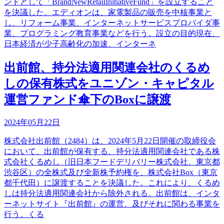
ンドとして「BrandNewRetailInitiativeFund」を設立すること
を決議した。エディオンは、家電製品の販売を中核事業と
し、リフォーム事業、インターネットサービスプロバイダ事
業、プログラミング教育事業などを行う。設立の目的現在、
日本経済が少子高齢化の加速、インターネ
出前館、持分法適用関連会社のくるめ
しの保有株式をユニゾン・キャピタル
運営ファンド傘下のBoxに譲渡
2024年05月22日
株式会社出前館（2484）は、2024年5月22日開催の取締役会
において、出前館が保有する、持分法適用関連会社である株
式会社くるめし（旧日本フードデリバリー株式会社、東京都
渋谷区）の全株式及び全新株予約権を、株式会社Box（東京
都千代田）に譲渡することを決議した。これにより、くるめ
しは持分法適用関連会社から除外される。出前館は、インタ
ーネットサイト『出前館』の運営、及びそれに関わる事業を
行う。くる