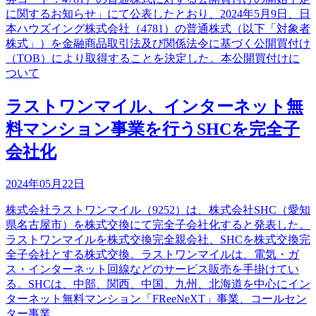
に関するお知らせ」にて公表したとおり、2024年5月9日、日
本ハウズイング株式会社（4781）の普通株式（以下「対象者
株式」）を金融商品取引法及び関係法令に基づく公開買付け
（TOB）により取得することを決定した。本公開買付けに
ついて
ラストワンマイル、インターネット無
料マンション事業を行うSHCを完全子
会社化
2024年05月22日
株式会社ラストワンマイル（9252）は、株式会社SHC（愛知
県名古屋市）を株式交換にて完全子会社化すると発表した。
ラストワンマイルを株式交換完全親会社、SHCを株式交換完
全子会社とする株式交換。ラストワンマイルは、電気・ガ
ス・インターネット回線などのサービス販売を手掛けてい
る。SHCは、中部、関西、中国、九州、北海道を中心にイン
ターネット無料マンション「FReeNeXT」事業、コールセン
ター事業、