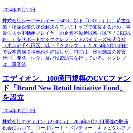
2024年05月22日
株式会社シーアールイー（3458、以下「CRE」）は、荷主企
業・物流企業の課題解決をワンストップで支援するため、事
業法人や不動産プレイヤーの企業不動産戦略（以下「CRE戦
略」）をサポートするククレブ・アドバイザーズ株式会社
（東京都千代田区、以下「ククレブ」）と2024年5月15日付
で資本業務提携契約を締結した。CREは、物流施設の賃貸、
管理、開発、仲介、及び投資助言を行っている。ククレブ
は、事業法
エディオン、100億円規模のCVCファン
ド「Brand New Retail Initiative Fund」
を設立
2024年05月22日
株式会社エディオン（2730）は、2024年5月22日開催の取締
役会において、コーポレート・ベンチャー・キャピタルファ