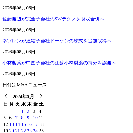
2026年08月06日
佐藤渡辺が完全子会社のSWテクノを吸収合併へ
2026年08月06日
ネツレンが連結子会社ドーケンの株式を追加取得へ
2026年08月06日
小林製薬が中国子会社の江蘇小林製薬の持分を譲渡へ
2026年08月06日
日付別M&Aニュース
2024年5月
日
月
火
水
木
金
土
1
2
3
4
5
6
7
8
9
10
11
12
13
14
15
16
17
18
19
20
21
22
23
24
25