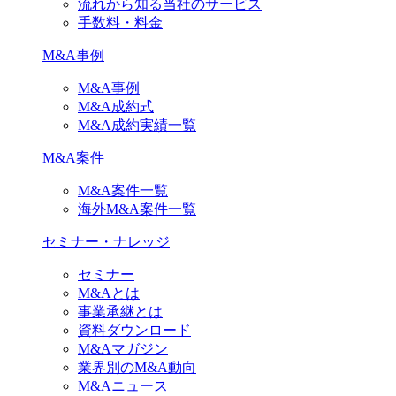
流れから知る当社のサービス
手数料・料金
M&A事例
M&A事例
M&A成約式
M&A成約実績一覧
M&A案件
M&A案件一覧
海外M&A案件一覧
セミナー・ナレッジ
セミナー
M&Aとは
事業承継とは
資料ダウンロード
M&Aマガジン
業界別のM&A動向
M&Aニュース