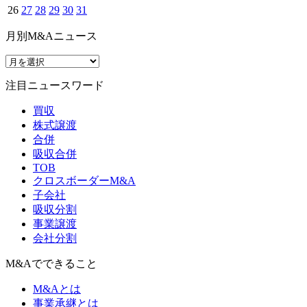
26
27
28
29
30
31
月別M&Aニュース
注目ニュースワード
買収
株式譲渡
合併
吸収合併
TOB
クロスボーダーM&A
子会社
吸収分割
事業譲渡
会社分割
M&Aでできること
M&Aとは
事業承継とは