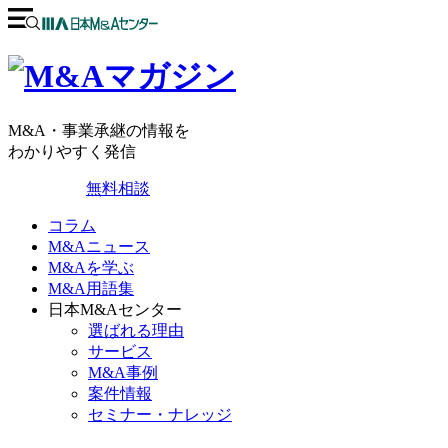
M&A・事業承継の情報を
わかりやすく発信
無料相談
コラム
M&Aニュース
M&Aを学ぶ
M&A用語集
日本M&Aセンター
選ばれる理由
サービス
M&A事例
案件情報
セミナー・ナレッジ