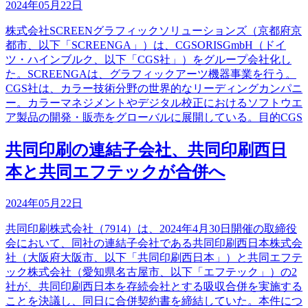
2024年05月22日
株式会社SCREENグラフィックソリューションズ（京都府京
都市、以下「SCREENGA」）は、CGSORISGmbH（ドイ
ツ・ハインブルク、以下「CGS社」）をグループ会社化し
た。SCREENGAは、グラフィックアーツ機器事業を行う。
CGS社は、カラー技術分野の世界的なリーディングカンパニ
ー。カラーマネジメントやデジタル校正におけるソフトウエ
ア製品の開発・販売をグローバルに展開している。目的CGS
共同印刷の連結子会社、共同印刷西日
本と共同エフテックが合併へ
2024年05月22日
共同印刷株式会社（7914）は、2024年4月30日開催の取締役
会において、同社の連結子会社である共同印刷西日本株式会
社（大阪府大阪市、以下「共同印刷西日本」）と共同エフテ
ック株式会社（愛知県名古屋市、以下「エフテック」）の2
社が、共同印刷西日本を存続会社とする吸収合併を実施する
ことを決議し、同日に合併契約書を締結していた。本件につ