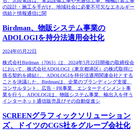
る。北陸電設は、電気設備工事や光通信工事、機械計装工事
の設計・施工を手がけ、地域社会に必要不可欠なエネルギー
供給と情報通信に関
Birdman、物販システム事業の
ADOLOGIを持分法適用会社化
2024年05月22日
株式会社Birdman（7063）は、2024年5月22日開催の取締役会
において、株式会社ADOLOGI（東京都港区）の株式取得に
係る契約を締結し、ADOLOGIを持分法適用関連会社とする
ことを決議した。Birdmanは、企業のブランディング支援、
コンサルタント、広告・PR事業、エンターテインメント事
業を行う。ADOLOGIは、物販システム事業、輸出入を伴う
インターネット通信販売及びその自動促進シ
SCREENグラフィックソリューション
ズ、ドイツのCGS社をグループ会社化