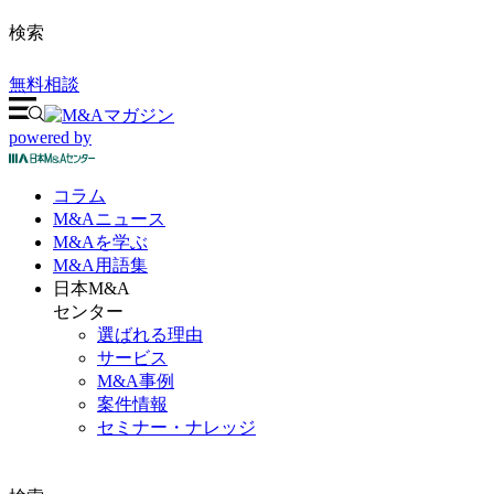
検索
無料相談
powered by
コラム
M&A
ニュース
M&Aを
学ぶ
M&A
用語集
日本M&A
センター
選ばれる理由
サービス
M&A事例
案件情報
セミナー・ナレッジ