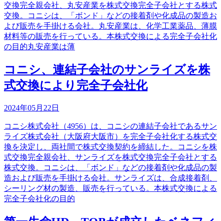
交換完全親会社、丸安産業を株式交換完全子会社とする株式
交換。コニシは、「ボンド」などの接着剤や化成品の製造お
よび販売を手掛ける会社。丸安産業は、化学工業薬品、薄膜
材料等の販売を行っている。本株式交換による完全子会社化
の目的丸安産業は薄
コニシ、連結子会社のサンライズを株
式交換により完全子会社化
2024年05月22日
コニシ株式会社（4956）は、コニシの連結子会社であるサン
ライズ株式会社（大阪府大阪市）を完全子会社化する株式交
換を決定し、両社間で株式交換契約を締結した。コニシを株
式交換完全親会社、サンライズを株式交換完全子会社とする
株式交換。コニシは、「ボンド」などの接着剤や化成品の製
造および販売を手掛ける会社。サンライズは、合成接着剤、
シーリング材の製造、販売を行っている。本株式交換による
完全子会社化の目的