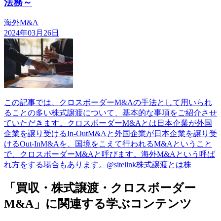
法務～
海外M&A
2024年03月26日
この記事では、クロスボーダーM&Aの手法として用いられ
ることの多い株式譲渡について、基本的な事項をご紹介させ
ていただきます。クロスボーダーM&Aとは日本企業が外国
企業を譲り受けるIn-OutM&Aと外国企業が日本企業を譲り受
けるOut-InM&Aを、国境をこえて行われるM&Aということ
で、クロスボーダーM&Aと呼びます。海外M&Aという呼ば
れ方をする場合もあります。@sitelink株式譲渡とは株
「買収・株式譲渡・クロスボーダー
M&A」に関連する学ぶコンテンツ