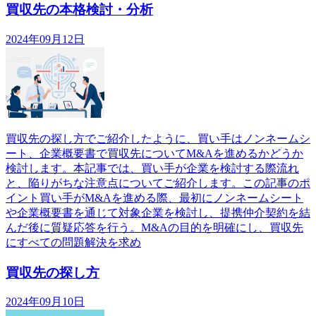
買収先の本格検討・分析
2024年09月12日
買収先の探し方でご紹介したように、買い手はノンネームシ
ート、企業概要書で買収先についてM&Aを進めるかどうか
検討します。本記事では、買い手が企業を検討する際流れ
と、陥りがちな注意点についてご紹介します。この記事のポ
イント買い手がM&Aを進める際、最初にノンネームシート
や企業概要書を通じて対象企業を検討し、提携仲介契約を結
んだ後に質疑応答を行う。M&Aの目的を明確にし、買収先
にすべての問題解決を求め
買収先の探し方
2024年09月10日