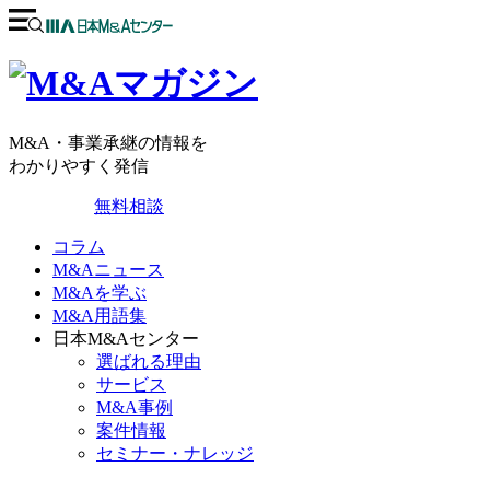
M&A・事業承継の情報を
わかりやすく発信
無料相談
コラム
M&Aニュース
M&Aを学ぶ
M&A用語集
日本M&Aセンター
選ばれる理由
サービス
M&A事例
案件情報
セミナー・ナレッジ