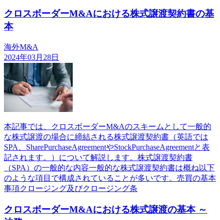
クロスボーダーM&Aにおける株式譲渡契約書の基
本
海外M&A
2024年03月28日
本記事では、クロスボーダーM&Aのスキームとして一般的
な株式譲渡の場合に締結される株式譲渡契約書（英語では
SPA、SharePurchaseAgreementやStockPurchaseAgreementと表
記されます。）について解説します。株式譲渡契約書
（SPA）の一般的な内容一般的な株式譲渡契約書は概ね以下
のような項目で構成されていることが多いです。売買の基本
事項クロージング及びクロージング条
クロスボーダーM&Aにおける株式譲渡の基本 ～