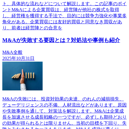
ト、具体的な流れなどについて解説します。この記事のポイ
ントM&Aによる企業買収は、経営陣が他社の株式を取得
し、経営権を獲得する手法で、目的には競争力強化や事業多
角化がある。企業買収には友好的買収と同意なき買収があ
り、前者は経営陣との合意を
M&Aが失敗する要因とは？対処法や事例も紹介
M&A全般
2025年10月31日
M&Aの失敗には、投資対効果の未達、のれんの減損損失、
デューデリジェンスの不備、人材流出などがあります。原因
や失敗事例を通して、対策法を解説します。M&Aは企業成
長を加速させる成長戦略の一つですが、必ずしも期待どおり
の効果が得られるとは限りません。当初の目標を下回り、失