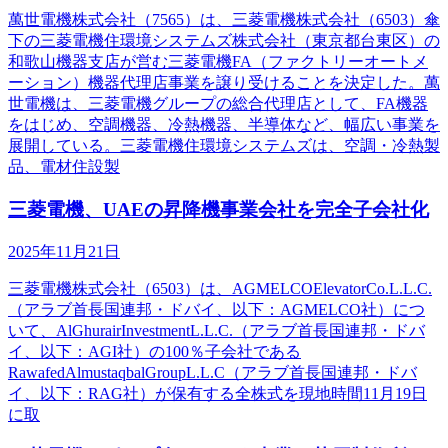
萬世電機株式会社（7565）は、三菱電機株式会社（6503）傘
下の三菱電機住環境システムズ株式会社（東京都台東区）の
和歌山機器支店が営む三菱電機FA（ファクトリーオートメ
ーション）機器代理店事業を譲り受けることを決定した。萬
世電機は、三菱電機グループの総合代理店として、FA機器
をはじめ、空調機器、冷熱機器、半導体など、幅広い事業を
展開している。三菱電機住環境システムズは、空調・冷熱製
品、電材住設製
三菱電機、UAEの昇降機事業会社を完全子会社化
2025年11月21日
三菱電機株式会社（6503）は、AGMELCOElevatorCo.L.L.C.
（アラブ首長国連邦・ドバイ、以下：AGMELCO社）につ
いて、AlGhurairInvestmentL.L.C.（アラブ首長国連邦・ドバ
イ、以下：AGI社）の100％子会社である
RawafedAlmustaqbalGroupL.L.C（アラブ首長国連邦・ドバ
イ、以下：RAG社）が保有する全株式を現地時間11月19日
に取