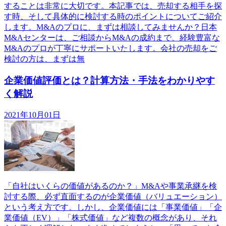
することは非常に大切です。本記事では、売却する相手を探
す時、そして具体的に検討する時のポイントについてご紹介
します。M&Aのプロに、まずは相談してみませんか？日本
M&Aセンターは、ご相談からM&Aの成約まで、経験豊富な
M&Aのプロが丁寧にサポートいたします。会社の売却をご
検討の方は、まずは無
企業価値評価とは？計算方法・手法をわかりやす
く解説
2021年10月01日
「自社はいくらの価値があるのか？」M&Aや事業承継を検
討する際、必ず直面するのが企業価値（バリュエーション）
という考え方です。しかし、企業価値には「事業価値」「企
業価値（EV）」「株式価値」など複数の概念があり、それ