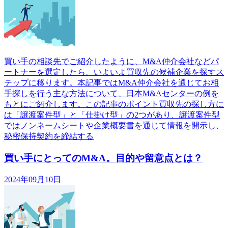
買い手の相談先でご紹介したように、M&A仲介会社などパ
ートナーを選定したら、いよいよ買収先の候補企業を探すス
テップに移ります。本記事ではM&A仲介会社を通じてお相
手探しを行う主な方法について、日本M&Aセンターの例を
もとにご紹介します。この記事のポイント買収先の探し方に
は「譲渡案件型」と「仕掛け型」の2つがあり、譲渡案件型
ではノンネームシートや企業概要書を通じて情報を開示し、
秘密保持契約を締結する
買い手にとってのM&A。目的や留意点とは？
2024年09月10日