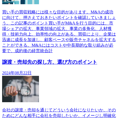
買い手の買収戦略には様々な目的があります。M&Aの成功
に向けて、押さえておきたいポイントを確認していきましょ
う。この記事のポイント買い手がM&Aを行う目的には、市
場シェアの拡大、事業領域の拡大、事業の多角化、人材獲
得・技術力向上、効率性の向上がある。買収により、企業は
迅速に成長を加速し、顧客ベースや販売チャネルを拡大する
ことができる。M&Aにはコストや中長期的な取り組みが必
要で、成約後の経営統合計
譲渡・売却先の探し方、選び方のポイント
2024年08月22日
会社の譲渡・売却を通じてどういう会社になりたいか、その
ためにどんな相手に会社を売却したいか、イメージし明確化