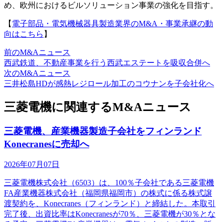
め、欧州におけるビルソリューション事業の強化を目指す。
【
電子部品・電気機械器具製造業界のM&A・事業承継の動
向はこちら
】
前のM&Aニュース
西武鉄道、不動産事業を行う西武エステートを吸収合併へ
次のM&Aニュース
三井松島HDが感熱レジロール加工のコウナンを子会社化へ
三菱電機に関連するM&Aニュース
三菱電機、産業機器製造子会社をフィンランド
Konecranesに売却へ
2026年07月07日
三菱電機株式会社（6503）は、100％子会社である三菱電機
FA産業機器株式会社（福岡県福岡市）の株式に係る株式譲
渡契約を、Konecranes（フィンランド）と締結した。本取引
完了後、出資比率はKonecranesが70％、三菱電機が30％とな