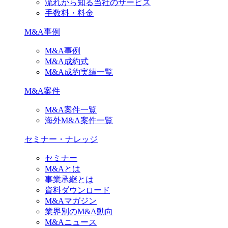
流れから知る当社のサービス
手数料・料金
M&A事例
M&A事例
M&A成約式
M&A成約実績一覧
M&A案件
M&A案件一覧
海外M&A案件一覧
セミナー・ナレッジ
セミナー
M&Aとは
事業承継とは
資料ダウンロード
M&Aマガジン
業界別のM&A動向
M&Aニュース