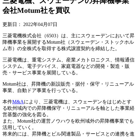
三菱電機、スウェーデンの昇降機事業
会社Motum社を買収
更新日：
2022年04月07日
三菱電機株式会社（6503）は、主にスウェーデンにおいて昇
降機事業を展開するMotum社（スウェーデン・ストックホル
ム市）の全株式を取得する株式譲渡契約を締結した。
三菱電機は、重電システム、産業メカトロニクス、情報通信
システム、電子デバイス、家庭電器などの開発・製造・販
売・サービス事業を展開している。
Motum社は、昇降機の新設販売・据付・保守・リニューアル
事業、自動ドア事業を行っている。
本件
M&A
により、三菱電機は、スウェーデンをはじめとす
る欧州域内での昇降機保守・リニューアルを軸とした事業経
営基盤の強化を図る。
また、Motum社の運営ノウハウを欧州域外の昇降機事業でも
活用していく。
将来的には、昇降機とビル関連製品・サービスとの連携を進