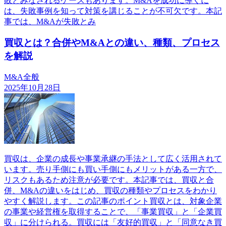
敗とみなされるケースもあります。M&Aを成功に導くに
は、失敗事例を知って対策を講じることが不可欠です。本記
事では、M&Aが失敗とみ
買収とは？合併やM&Aとの違い、種類、プロセス
を解説
M&A全般
2025年10月28日
買収は、企業の成長や事業承継の手法として広く活用されて
います。売り手側にも買い手側にもメリットがある一方で、
リスクもあるため注意が必要です。本記事では、買収と合
併、M&Aの違いをはじめ、買収の種類やプロセスをわかり
やすく解説します。この記事のポイント買収とは、対象企業
の事業や経営権を取得することで、「事業買収」と「企業買
収」に分けられる。買収には「友好的買収」と「同意なき買