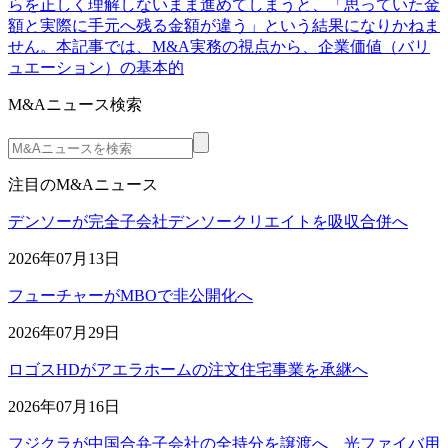
らを正しく理解しないまま進めてしまうと、「思っていた金
額と実際に手元へ残る金額が違う」という結果になりかねま
せん。本記事では、M&A実務の視点から、企業価値（バリ
ュエーション）の基本的
M&Aニュース検索
注目のM&Aニュース
デンソーが完全子会社デンソークリエイトを吸収合併へ
2026年07月13日
フューチャーがMBOで非公開化へ
2026年07月29日
ロゴスHDがアエラホームの注文住宅事業を承継へ
2026年07月16日
フジクラが中国合弁子会社の全持分を譲渡へ 光ファイバ用