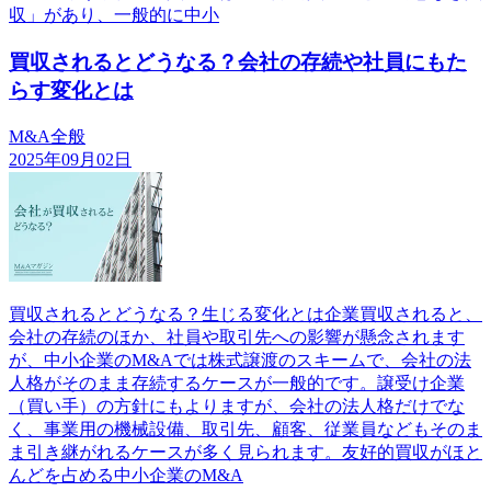
収」があり、一般的に中小
買収されるとどうなる？会社の存続や社員にもた
らす変化とは
M&A全般
2025年09月02日
買収されるとどうなる？生じる変化とは企業買収されると、
会社の存続のほか、社員や取引先への影響が懸念されます
が、中小企業のM&Aでは株式譲渡のスキームで、会社の法
人格がそのまま存続するケースが一般的です。譲受け企業
（買い手）の方針にもよりますが、会社の法人格だけでな
く、事業用の機械設備、取引先、顧客、従業員などもそのま
ま引き継がれるケースが多く見られます。友好的買収がほと
んどを占める中小企業のM&A