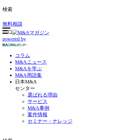
検索
無料相談
powered by
コラム
M&A
ニュース
M&Aを
学ぶ
M&A
用語集
日本M&A
センター
選ばれる理由
サービス
M&A事例
案件情報
セミナー・ナレッジ