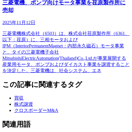
三菱電機、ポンプ向けモータ事業を荏原製作所に
売却
2025年11月12日
三菱電機株式会社（6503）は、株式会社荏原製作所（6361、
以下：荏原）に、三相モータおよび
IPM（InteriorPermanentMagnet：内部永久磁石）モータ事業
と、タイの三菱電機子会社
MitsubishiElectricAutomation(Thailand)Co.,Ltd.が事業展開する
産業用モータ、ポンプおよびダイカスト事業を譲渡すること
を決定した。三菱電機は、社会システム、エネ
この記事に関連するタグ
買収
株式譲渡
クロスボーダーM&A
関連用語